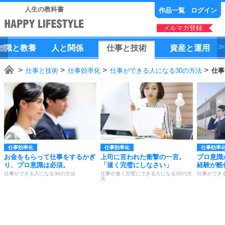
人生の教科書
作品一覧
ログイン
メルマガ登録
知識
と
教養
人
と
関係
仕事
と
技術
資産
と
運用
仕事と技術
仕事効率化
仕事ができる人になる30の方法
仕事
仕事効率化
仕事効率化
仕事効率
お金をもらって仕事をするかぎ
上司に言われた衝撃の一言。
プロ意識
り、プロ意識は必須。
「速く完璧にしなさい」
経験が酷
仕事ができる人になる30の方法
仕事が速く完璧にできる人になる30の方
仕事ができ
法