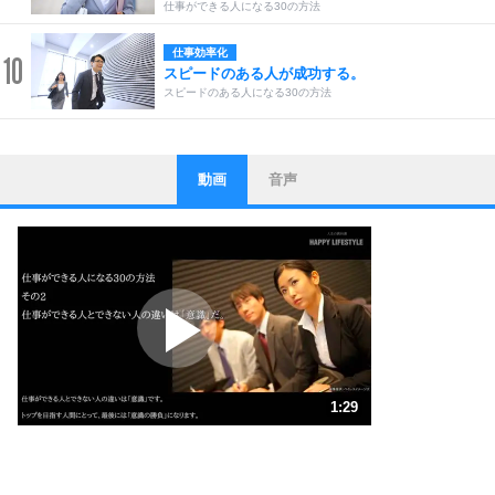
仕事ができる人になる30の方法
仕事効率化
10
スピードのある人が成功する。
スピードのある人になる30の方法
動画
音声
ストレス対策
1
他人と比べない。
いっそのこと、他人を見ない。
いらいらしない人になる30の方法
プラス思考
2
ポジティブになれない原因は、行動しないから。
ポジティブ思考になる30の方法
ストレス対策
3
人生、なんとかなるもの。
1:29
気楽に生きる30の方法
1.0倍速 （348KB 1分29秒）
1.5倍速 （233KB 59秒）
自分磨き