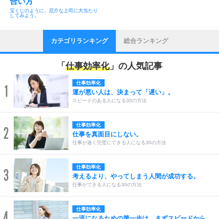
合い方
宝くじのように、厄介な上司に大当たり
してみよう。
カテゴリランキング
総合ランキング
「
仕事効率化
」の人気記事
仕事効率化
1
運が悪い人は、決まって「遅い」。
スピードのある人になる30の方法
仕事効率化
2
仕事を真面目にしない。
仕事が速く完璧にできる人になる30の方法
仕事効率化
3
考えるより、やってしまう人間が成功する。
仕事ができる人になる30の方法
仕事効率化
4
一流になるための第一歩は、まずスピードから。