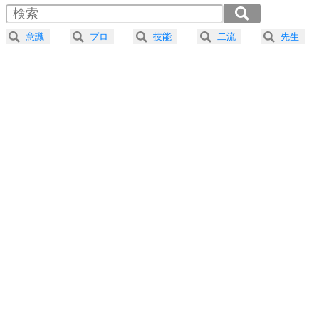
4
器の大きい人は、怒りを優しさで表現する。
2.0倍速 （175KB 44秒）
器の大きい人になる30の方法
2.5倍速 （140KB 35秒）
意識
プロ
技能
二流
先生
3.0倍速 （117KB 29秒）
プラス思考
5
ネガティブな人は、複雑に考える。
3.5倍速 （100KB 25秒）
ポジティブな人は、シンプルに考える。
4.0倍速 （88KB 22秒）
ポジティブ思考になる30の方法
ストレス対策
6
価値観を捨てると、いらいらも消える。
いらいらしない人になる30の方法
プラス思考
7
気持ちはなくていいから、とにかく癖にしてしま
う。
ポジティブ思考になる30の方法
自分磨き
8
いらない物は、徹底的に捨てる。
気品と美しさを身につける30の方法
勉強法
9
謙虚な人こそ、本当に強い人。