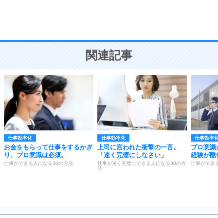
頭の使い方がうまくなる30の方法
恋愛学
10
人を好きになったら、まず相手を徹底的に信じる
ことが大切。
恋する人が知っておきたい30の大切なこと
関連記事
仕事効率化
仕事効率化
仕事効率
お金をもらって仕事をするかぎ
上司に言われた衝撃の一言。
プロ意識
り、プロ意識は必須。
「速く完璧にしなさい」
経験が酷
仕事ができる人になる30の方法
仕事が速く完璧にできる人になる30の方
仕事ができ
法