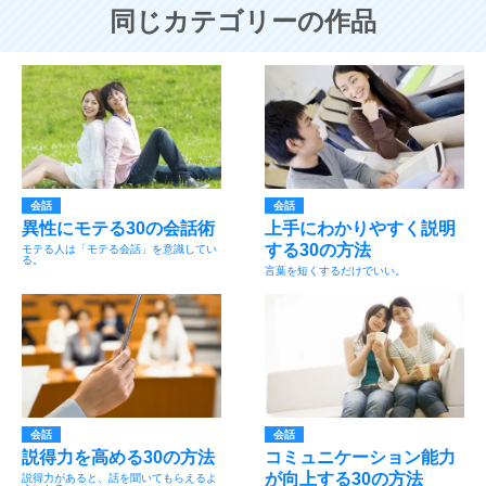
同じカテゴリーの作品
会話
会話
異性にモテる30の会話術
上手にわかりやすく説明
する30の方法
モテる人は「モテる会話」を意識してい
る。
言葉を短くするだけでいい。
会話
会話
説得力を高める30の方法
コミュニケーション能力
が向上する30の方法
説得力があると、話を聞いてもらえるよ