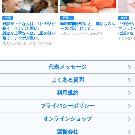
会話
片思い
会話
雑談が下手な人は、1回の話が
睡眠時間が短いと、電話もスム
「何か話
長く、テンポも悪い。
ーズに話しにくい。
プレッシ
雑談が上手な人は、1回の話が
に話せな
片思いがつらいときの30の言葉
短く、テンポが良い。
本音を引き
雑談が上手な人と下手な人の30の違い
代表メッセージ
よくある質問
利用規約
プライバシーポリシー
オンラインショップ
運営会社