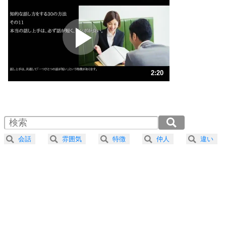
プラス思考
2
ポジティブになれない原因は、行動しないから。
ポジティブ思考になる30の方法
ストレス対策
3
人生、なんとかなるもの。
2:20
気楽に生きる30の方法
1.0倍速 （548KB 2分20秒）
1.5倍速 （366KB 1分33秒）
自分磨き
4
器の大きい人は、怒りを優しさで表現する。
2.0倍速 （275KB 1分10秒）
器の大きい人になる30の方法
2.5倍速 （220KB 56秒）
会話
雰囲気
特徴
仲人
違い
3.0倍速 （183KB 46秒）
プラス思考
5
ネガティブな人は、複雑に考える。
3.5倍速 （157KB 40秒）
ポジティブな人は、シンプルに考える。
4.0倍速 （138KB 35秒）
ポジティブ思考になる30の方法
ストレス対策
6
価値観を捨てると、いらいらも消える。
いらいらしない人になる30の方法