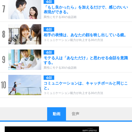
会話
7
「もし良かったら」を加えるだけで、感じのいい
表現ができる。
異性にモテる30の会話術
会話
8
相手の表情は、あなたの顔を映し出している鏡。
コミュニケーション能力が向上する30の方法
会話
9
モテる人は「あなただけ」と思わせる会話を意識
する。
異性にモテる30の会話術
会話
10
コミュニケーションは、キャッチボールと同じこ
と。
コミュニケーション能力が向上する30の方法
動画
音声
ストレス対策
1
他人と比べない。
いっそのこと、他人を見ない。
いらいらしない人になる30の方法