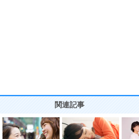
プラス思考
7
気持ちはなくていいから、とにかく癖にしてしま
う。
ポジティブ思考になる30の方法
自分磨き
8
いらない物は、徹底的に捨てる。
気品と美しさを身につける30の方法
勉強法
9
謙虚な人こそ、本当に強い人。
頭の使い方がうまくなる30の方法
恋愛学
10
人を好きになったら、まず相手を徹底的に信じる
ことが大切。
恋する人が知っておきたい30の大切なこと
関連記事