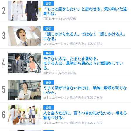
会話
2
「もっと話をしたい」と思わせる、気の利いた返
事とは。
異性にモテる30の会話術
会話
3
「話しかけられる人」ではなく「話しかける人」
になる。
コミュニケーション能力が向上する30の方法
会話
モテない人は、たまたま褒める。
4
モテる人は、最初から褒めようと意識をしてい
る。
異性にモテる30の会話術
会話
5
うまく話ができないわけは、単純に吸収が足りな
いから。
コミュニケーション能力が向上する30の方法
会話
6
人と会うたびに、言うべきお礼がないか、考える
癖をつける。
コミュニケーション能力が向上する30の方法