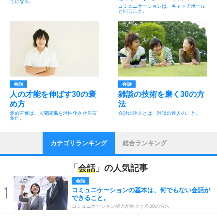
うになる。
コミュニケーションは、キャッチボール
と同じこと。
会話
会話
人の才能を伸ばす30の褒
雑談の技術を磨く30の方
め方
法
褒め言葉は、人間関係を活性化させる言
会話の達人とは、雑談の達人のこと。
葉だ。
カテゴリランキング
総合ランキング
「
会話
」の人気記事
会話
1
コミュニケーションの基本は、何でもない会話が
できること。
コミュニケーション能力が向上する30の方法