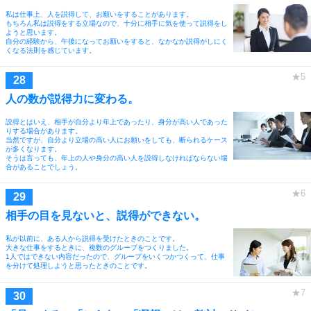
私は仕事上、人を説得して、お願いをすることがあります。
もちろん私は説得をする立場なので、十分に相手に気を使って説得をし
ようと思います。
自分の経験から、午後になってお願いをすると、なかなか説得がしにく
くなる法則を感じています。
人の数が説得力に変わる。
説得とはいえ、相手が自分より年上であったり、身分が高い人であった
りする場合があります。
当然ですが、自分より立場の高い人にお願いをしても、断られるケース
が多くなります。
そうは言っても、年上の人や身分の高い人を説得しなければならない場
合があることでしょう。
相手の目を見ないと、説得ができない。
私が以前に、ある人から説得を受けたときのことです。
大きな仕事をするときに、複数のグループをつくりました。
1人ではできない内容だったので、グループをいくつかつくって、仕事
を分けて処理しようと思ったときのことです。