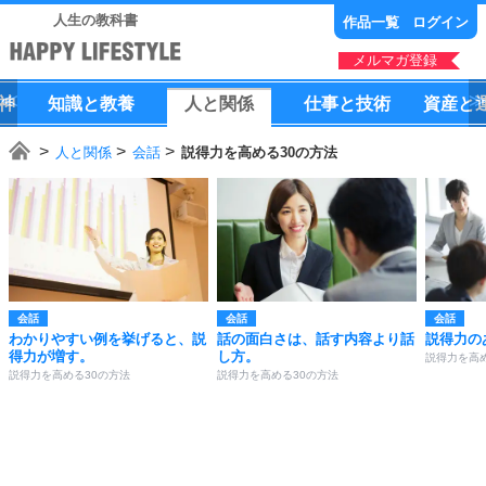
人生の教科書
作品一覧
ログイン
メルマガ登録
神
知識
と
教養
人
と
関係
仕事
と
技術
資産
と
人と関係
会話
説得力を高める30の方法
会話
会話
会話
わかりやすい例を挙げると、説
話の面白さは、話す内容より話
説得力の
得力が増す。
し方。
説得力を高め
説得力を高める30の方法
説得力を高める30の方法