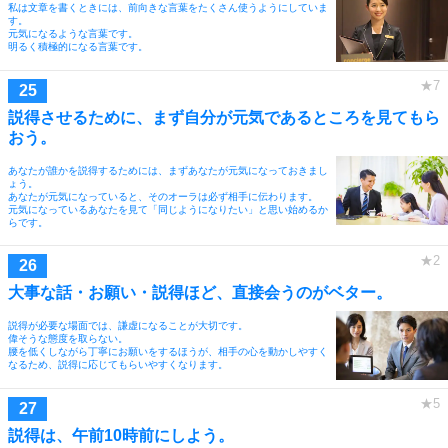
私は文章を書くときには、前向きな言葉をたくさん使うようにしていま
す。
元気になるような言葉です。
明るく積極的になる言葉です。
説得させるために、まず自分が元気であるところを見てもら
おう。
あなたが誰かを説得するためには、まずあなたが元気になっておきまし
ょう。
あなたが元気になっていると、そのオーラは必ず相手に伝わります。
元気になっているあなたを見て「同じようになりたい」と思い始めるか
らです。
大事な話・お願い・説得ほど、直接会うのがベター。
説得が必要な場面では、謙虚になることが大切です。
偉そうな態度を取らない。
腰を低くしながら丁寧にお願いをするほうが、相手の心を動かしやすく
なるため、説得に応じてもらいやすくなります。
説得は、午前10時前にしよう。