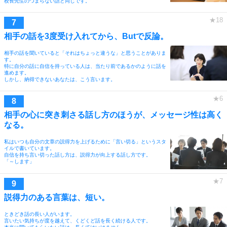
校長先生のつまらない話と同じです。
相手の話を3度受け入れてから、Butで反論。
相手の話を聞いていると「それはちょっと違うな」と思うことがありま
す。
特に自分の話に自信を持っている人は、当たり前であるかのように話を
進めます。
しかし、納得できないあなたは、こう言います。
相手の心に突き刺さる話し方のほうが、メッセージ性は高く
なる。
私はいつも自分の文章の説得力を上げるために「言い切る」というスタ
イルで書いています。
自信を持ち言い切った話し方は、説得力が向上する話し方です。
「～します」
説得力のある言葉は、短い。
ときどき話の長い人がいます。
言いたい気持ちが度を越えて、くどくど話を長く続ける人です。