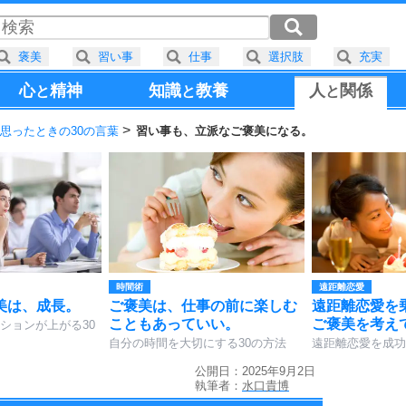
褒美
習い事
仕事
選択肢
充実
心
精神
知識
教養
人
関係
と
と
と
思ったときの30の言葉
習い事も、立派なご褒美になる。
時間術
遠距離恋愛
美は、成長。
ご褒美は、仕事の前に楽しむ
遠距離恋愛を
こともあっていい。
ご褒美を考え
ションが上がる30
自分の時間を大切にする30の方法
遠距離恋愛を成功
公開日：2025年9月2日
執筆者：
水口貴博