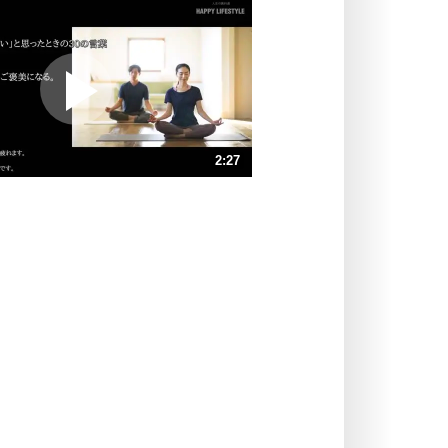
いらいらしない人になる30の方法
プラス思考
ポジティブになれない原因は、行動
しないから。
ポジティブ思考になる30の方法
ストレス対策
2:27
人生、なんとかなるもの。
気楽に生きる30の方法
速 （579KB 2分27秒）
速 （386KB 1分38秒）
自分磨き
器の大きい人は、怒りを優しさで表
速 （290KB 1分14秒）
現する。
速 （232KB 59秒）
器の大きい人になる30の方法
速 （194KB 49秒）
プラス思考
速 （166KB 42秒）
ネガティブな人は、複雑に考える。
速 （145KB 37秒）
ポジティブな人は、シンプルに考え
る。
ポジティブ思考になる30の方法
ストレス対策