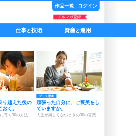
作品一覧
ログイン
メルマガ登録
仕事
技術
資産
運用
と
と
プラス思考
乗り越えた後の
頑張った自分に、ご褒美をし
ておく。
ていますか。
に導く30の方法
人生が楽しくないときの30の言葉