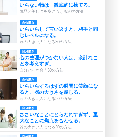
いらない物は、徹底的に捨てる。
気品と美しさを身につける30の方法
自分磨き
いらいらして言い返すと、相手と同
じレベルになる。
器の大きい人になる30の方法
自分磨き
心の整理がつかない人は、余計なこ
とを考えすぎ。
自分と向き合う30の方法
自分磨き
いらいらするはずの瞬間に笑顔にな
ると、器の大きさを感じる。
器の大きい人になる30の方法
自分磨き
ささいなことにとらわれすぎず、重
大なことに焦点を合わせる。
器の大きい人になる30の方法
自分磨き