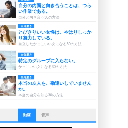
自分の内面と向き合うことは、つら
い作業である。
自分と向き合う30の方法
自分磨き
とびきりいい女性は、やはりしっか
り努力している。
自立したかっこいい女になる30の方法
自分磨き
特定のグループに入らない。
かっこいい女になる30の方法
自分磨き
本当の友人を、勘違いしていません
か。
本当の自分を知る30の方法
動画
音声
ストレス対策
他人と比べない。
いっそのこと、他人を見ない。