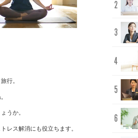
2
3
。
4
、旅行。
5
ね。
しょうか。
6
ストレス解消にも役立ちます。