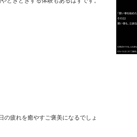
間やどきどきする体験もあるはずです。
2
3
1.0倍
1.5倍
4
2.0倍
2.5倍
3.0倍
3.5倍
5
4.0倍
日の疲れを癒やすご褒美になるでしょ