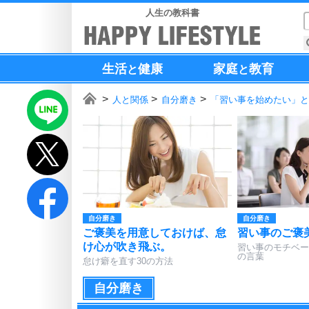
人生の教科書
生活
健康
家庭
教育
と
と
人と関係
自分磨き
「習い事を始めたい」と
自分磨き
自分磨き
ご褒美を用意しておけば、怠
習い事のご褒
け心が吹き飛ぶ。
習い事のモチベー
の言葉
怠け癖を直す30の方法
自分磨き