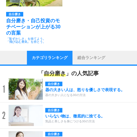
自分磨き
自分磨き・自己投資のモ
チベーションが上がる30
の言葉
「恥ずかしさ」を捨てよう。
「飛び込む勇気」を持とう。
カテゴリランキング
総合ランキング
「
自分磨き
」の人気記事
自分磨き
1
器の大きい人は、怒りを優しさで表現する。
器の大きい人になる30の方法
自分磨き
2
いらない物は、徹底的に捨てる。
気品と美しさを身につける30の方法
自分磨き