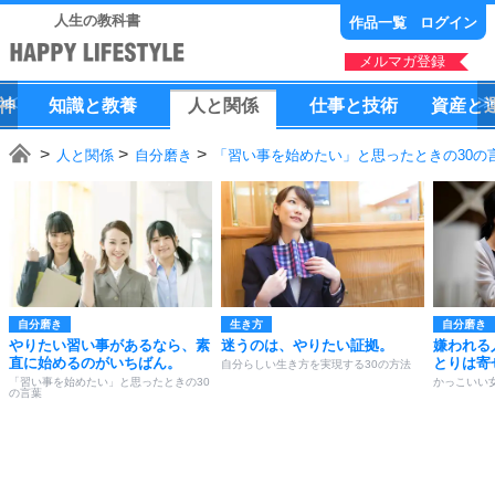
人生の教科書
作品一覧
ログイン
メルマガ登録
神
知識
と
教養
人
と
関係
仕事
と
技術
資産
と
人と関係
自分磨き
「習い事を始めたい」と思ったときの30の
自分磨き
生き方
自分磨き
やりたい習い事があるなら、素
迷うのは、やりたい証拠。
嫌われる
直に始めるのがいちばん。
とりは寄
自分らしい生き方を実現する30の方法
「習い事を始めたい」と思ったときの30
かっこいい
の言葉