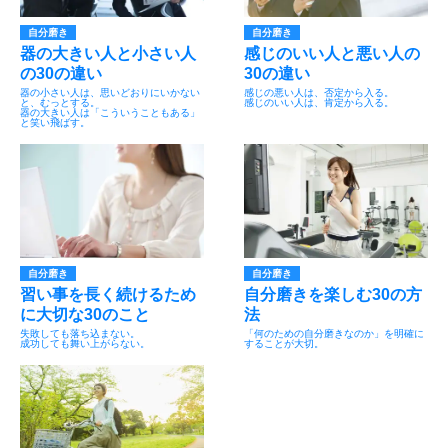
自分磨き
自分磨き
器の大きい人と小さい人
感じのいい人と悪い人の
の30の違い
30の違い
器の小さい人は、思いどおりにいかない
感じの悪い人は、否定から入る。
と、むっとする。
感じのいい人は、肯定から入る。
器の大きい人は「こういうこともある」
と笑い飛ばす。
自分磨き
自分磨き
習い事を長く続けるため
自分磨きを楽しむ30の方
に大切な30のこと
法
失敗しても落ち込まない。
「何のための自分磨きなのか」を明確に
成功しても舞い上がらない。
することが大切。