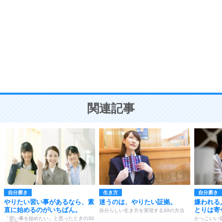
8
いらない物は、徹底的に捨てる。
気品と美しさを身につける30の方法
勉強法
9
謙虚な人こそ、本当に強い人。
頭の使い方がうまくなる30の方法
恋愛学
10
人を好きになったら、まず相手を徹底的に信じる
ことが大切。
恋する人が知っておきたい30の大切なこと
関連記事
自分磨き
生き方
自分磨き
やりたい習い事があるなら、素
迷うのは、やりたい証拠。
嫌われる
直に始めるのがいちばん。
とりは寄
自分らしい生き方を実現する30の方法
「習い事を始めたい」と思ったときの30
かっこいい