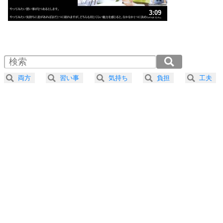
ストレス対策
3
人生、なんとかなるもの。
3:09
気楽に生きる30の方法
1.0倍速 （742KB 3分9秒）
1.5倍速 （495KB 2分6秒）
自分磨き
4
器の大きい人は、怒りを優しさで表現する。
2.0倍速 （372KB 1分34秒）
器の大きい人になる30の方法
2.5倍速 （297KB 1分15秒）
両方
習い事
気持ち
負担
工夫
3.0倍速 （248KB 1分3秒）
プラス思考
5
ネガティブな人は、複雑に考える。
3.5倍速 （213KB 54秒）
ポジティブな人は、シンプルに考える。
4.0倍速 （186KB 47秒）
ポジティブ思考になる30の方法
ストレス対策
6
価値観を捨てると、いらいらも消える。
いらいらしない人になる30の方法
プラス思考
7
気持ちはなくていいから、とにかく癖にしてしま
う。
ポジティブ思考になる30の方法
自分磨き