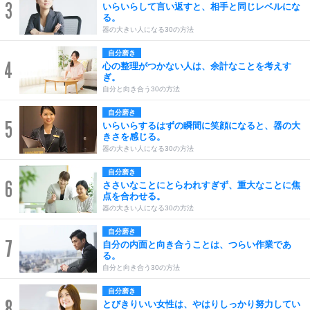
3
いらいらして言い返すと、相手と同じレベルにな
る。
器の大きい人になる30の方法
自分磨き
4
心の整理がつかない人は、余計なことを考えす
ぎ。
自分と向き合う30の方法
自分磨き
5
いらいらするはずの瞬間に笑顔になると、器の大
きさを感じる。
器の大きい人になる30の方法
自分磨き
6
ささいなことにとらわれすぎず、重大なことに焦
点を合わせる。
器の大きい人になる30の方法
自分磨き
7
自分の内面と向き合うことは、つらい作業であ
る。
自分と向き合う30の方法
自分磨き
8
とびきりいい女性は、やはりしっかり努力してい