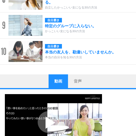
る。
自立したかっこいい女になる30の方法
自分磨き
9
特定のグループに入らない。
かっこいい女になる30の方法
自分磨き
10
本当の友人を、勘違いしていませんか。
本当の自分を知る30の方法
動画
音声
ストレス対策
1
他人と比べない。
いっそのこと、他人を見ない。
いらいらしない人になる30の方法
プラス思考
2
ポジティブになれない原因は、行動しないから。
ポジティブ思考になる30の方法