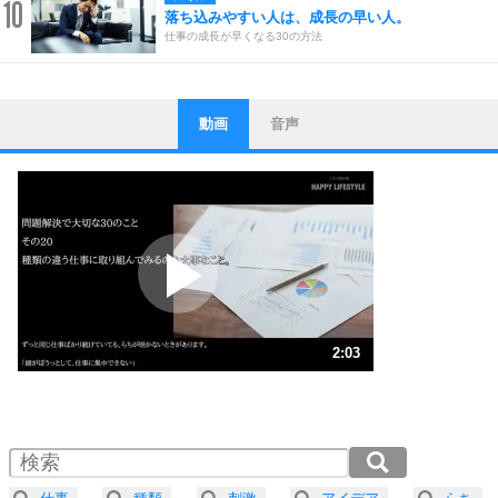
10
落ち込みやすい人は、成長の早い人。
仕事の成長が早くなる30の方法
動画
音声
ストレス対策
1
他人と比べない。
いっそのこと、他人を見ない。
いらいらしない人になる30の方法
プラス思考
2
ポジティブになれない原因は、行動しないから。
ポジティブ思考になる30の方法
ストレス対策
3
人生、なんとかなるもの。
2:03
気楽に生きる30の方法
1.0倍速 （483KB 2分3秒）
1.5倍速 （322KB 1分22秒）
自分磨き
4
器の大きい人は、怒りを優しさで表現する。
2.0倍速 （242KB 1分1秒）
器の大きい人になる30の方法
2.5倍速 （194KB 49秒）