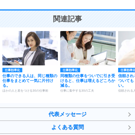
10
人を好きになったら、まず相手を徹底的に信じる
ことが大切。
恋する人が知っておきたい30の大切なこと
関連記事
仕事効率化
仕事効率化
仕事効率
仕事のできる人は、同じ種類の
同種類の仕事をついでに引き受
信頼され
仕事をまとめて一気に片付け
けると、仕事は増えるどころか
ついても
る。
減る。
い。
ほかの人と差をつける30の仕事術
仕事に集中する30の工夫
信頼される
代表メッセージ
よくある質問