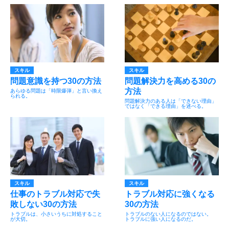
スキル
スキル
問題意識を持つ30の方法
問題解決力を高める30の
方法
あらゆる問題は「時限爆弾」と言い換え
られる。
問題解決力のある人は「できない理由」
ではなく「できる理由」を述べる。
スキル
スキル
仕事のトラブル対応で失
トラブル対応に強くなる
敗しない30の方法
30の方法
トラブルは、小さいうちに対処すること
トラブルのない人になるのではない。
が大切。
トラブルに強い人になるのだ。