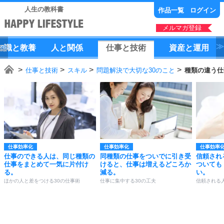
人生の教科書
作品一覧
ログイン
メルマガ登録
知識
と
教養
人
と
関係
仕事
と
技術
資産
と
運用
仕事と技術
スキル
問題解決で大切な30のこと
種類の違う仕
仕事効率化
仕事効率化
仕事効率
仕事のできる人は、同じ種類の
同種類の仕事をついでに引き受
信頼され
仕事をまとめて一気に片付け
けると、仕事は増えるどころか
ついても
る。
減る。
い。
ほかの人と差をつける30の仕事術
仕事に集中する30の工夫
信頼される