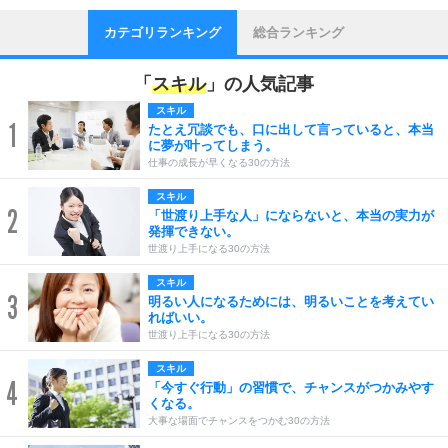
カテゴリランキング
総合ランキング
「
スキル
」の人気記事
スキル
1
たとえ冗談でも、口に出して言っていると、本当
に夢が叶ってしまう。
仕事の成長が早くなる30の方法
スキル
2
「世渡り上手な人」にならないと、本当の実力が
発揮できない。
世渡り上手になる30の方法
スキル
3
明るい人になるためには、明るいことを考えてい
ればいい。
世渡り上手になる30の方法
スキル
4
「今すぐ行動」の習慣で、チャンスがつかみやす
くなる。
大事な場面でチャンスをつかむ30の方法