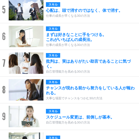
スキル
5
心配は、頭で消すのではなく、体で消す。
仕事の成長が早くなる30の方法
スキル
6
まずは好きなことに手をつける。
これがいちばんの成長法。
仕事の成長が早くなる30の方法
スキル
7
批判は、実はありがたい助言であることに気づ
く。
自己管理能力を高める30の方法
スキル
8
チャンスが現れる前から努力をしている人が報わ
れる。
大事な場面でチャンスをつかむ30の方法
スキル
9
スケジュール変更は、前倒しが基本。
自己管理能力を高める30の方法
スキル