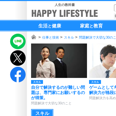
人生の教科書
生活
健康
家庭
教育
と
と
仕事と技術
スキル
問題解決で大切な30の
スキル
スキル
自分で解決するのが難しい問
ゲームとして
題は、専門家にお願いするの
解決力が格段
が得策。
問題解決力を高め
問題解決で大切な30のこと
スキル