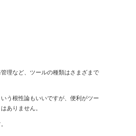
6
7
8
務管理など、ツールの種類はさまざまで
9
という根性論もいいですが、便利がツー
とはありません。
10
す。