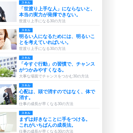
スキル
「世渡り上手な人」にならないと、
本当の実力が発揮できない。
世渡り上手になる30の方法
スキル
明るい人になるためには、明るいこ
とを考えていればいい。
世渡り上手になる30の方法
スキル
「今すぐ行動」の習慣で、チャンス
がつかみやすくなる。
大事な場面でチャンスをつかむ30の方法
スキル
心配は、頭で消すのではなく、体で
消す。
仕事の成長が早くなる30の方法
スキル
まずは好きなことに手をつける。
これがいちばんの成長法。
仕事の成長が早くなる30の方法