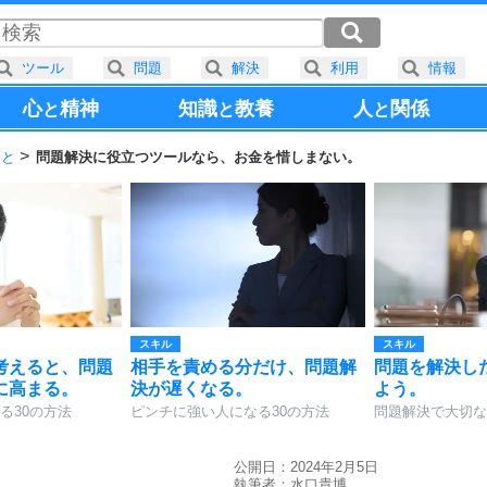
ツール
問題
解決
利用
情報
心
精神
知識
教養
人
関係
と
と
と
こと
問題解決に役立つツールなら、お金を惜しまない。
スキル
スキル
考えると、問題
相手を責める分だけ、問題解
問題を解決し
に高まる。
決が遅くなる。
よう。
る30の方法
ピンチに強い人になる30の方法
問題解決で大切な
公開日：2024年2月5日
執筆者：
水口貴博