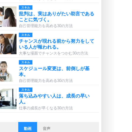
スキル
批判は、実はありがたい助言である
ことに気づく。
自己管理能力を高める30の方法
スキル
チャンスが現れる前から努力をして
いる人が報われる。
大事な場面でチャンスをつかむ30の方法
スキル
スケジュール変更は、前倒しが基
本。
自己管理能力を高める30の方法
スキル
落ち込みやすい人は、成長の早い
人。
仕事の成長が早くなる30の方法
動画
音声
ストレス対策