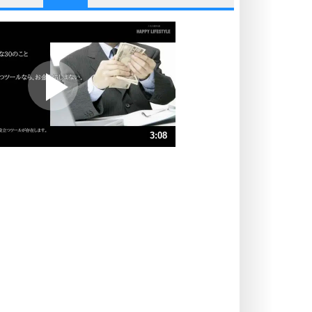
他人と比べない。
いっそのこと、他人を見ない。
いらいらしない人になる30の方法
プラス思考
ポジティブになれない原因は、行動
しないから。
ポジティブ思考になる30の方法
ストレス対策
3:08
人生、なんとかなるもの。
気楽に生きる30の方法
速 （736KB 3分8秒）
速 （491KB 2分5秒）
自分磨き
器の大きい人は、怒りを優しさで表
速 （368KB 1分34秒）
現する。
速 （295KB 1分15秒）
器の大きい人になる30の方法
速 （246KB 1分2秒）
プラス思考
速 （211KB 53秒）
ネガティブな人は、複雑に考える。
速 （185KB 47秒）
ポジティブな人は、シンプルに考え
る。
ポジティブ思考になる30の方法