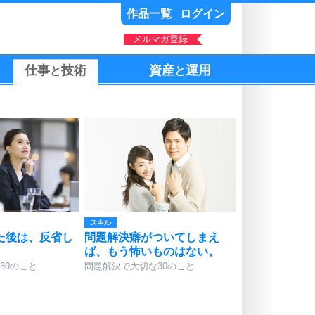
作品一覧
ログイン
メルマガ登録
仕事
技術
資産
運用
と
と
スキル
た後は、反省し
問題解決癖がついてしまえ
ば、もう怖いものはない。
30のこと
問題解決で大切な30のこと