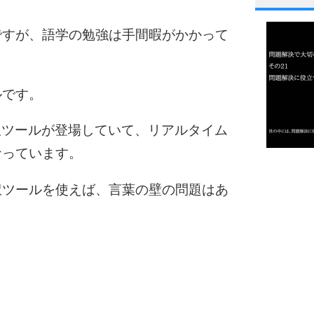
1
ですが、語学の勉強は手間暇がかかって
2
ルです。
訳ツールが登場していて、リアルタイム
3
なっています。
1.0倍
1.5倍
訳ツールを使えば、言葉の壁の問題はあ
4
2.0倍
2.5倍
3.0倍
3.5倍
5
4.0倍