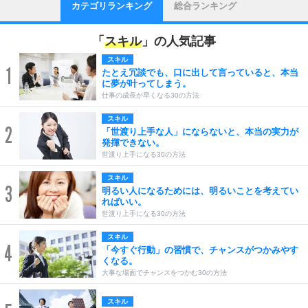
カテゴリランキング
総合ランキング
「
スキル
」の人気記事
スキル
1
たとえ冗談でも、口に出して言っていると、本当
に夢が叶ってしまう。
仕事の成長が早くなる30の方法
スキル
2
「世渡り上手な人」にならないと、本当の実力が
発揮できない。
世渡り上手になる30の方法
スキル
3
明るい人になるためには、明るいことを考えてい
ればいい。
世渡り上手になる30の方法
スキル
4
「今すぐ行動」の習慣で、チャンスがつかみやす
くなる。
大事な場面でチャンスをつかむ30の方法
スキル