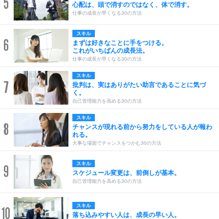
5
心配は、頭で消すのではなく、体で消す。
仕事の成長が早くなる30の方法
スキル
6
まずは好きなことに手をつける。
これがいちばんの成長法。
仕事の成長が早くなる30の方法
スキル
7
批判は、実はありがたい助言であることに気づ
く。
自己管理能力を高める30の方法
スキル
8
チャンスが現れる前から努力をしている人が報わ
れる。
大事な場面でチャンスをつかむ30の方法
スキル
9
スケジュール変更は、前倒しが基本。
自己管理能力を高める30の方法
スキル
10
落ち込みやすい人は、成長の早い人。