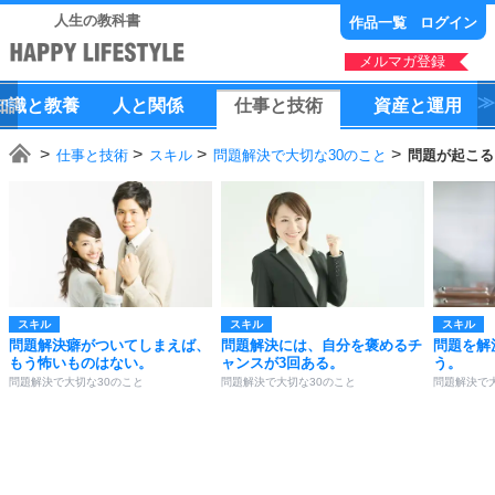
人生の教科書
作品一覧
ログイン
メルマガ登録
知識
と
教養
人
と
関係
仕事
と
技術
資産
と
運用
仕事と技術
スキル
問題解決で大切な30のこと
問題が起こる
スキル
スキル
スキル
問題解決癖がついてしまえば、
問題解決には、自分を褒めるチ
問題を解
もう怖いものはない。
ャンスが3回ある。
う。
問題解決で大切な30のこと
問題解決で大切な30のこと
問題解決で