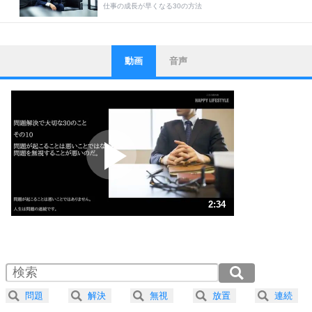
仕事の成長が早くなる30の方法
動画
音声
ストレス対策
1
他人と比べない。
いっそのこと、他人を見ない。
いらいらしない人になる30の方法
プラス思考
2
ポジティブになれない原因は、行動しないから。
ポジティブ思考になる30の方法
ストレス対策
3
人生、なんとかなるもの。
2:34
気楽に生きる30の方法
1.0倍速 （605KB 2分34秒）
1.5倍速 （404KB 1分43秒）
自分磨き
4
器の大きい人は、怒りを優しさで表現する。
2.0倍速 （303KB 1分17秒）
器の大きい人になる30の方法
2.5倍速 （243KB 1分1秒）
問題
解決
無視
放置
連続
3.0倍速 （202KB 51秒）
プラス思考