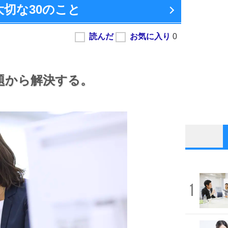
大切な
30のこと
題から解決する。
1