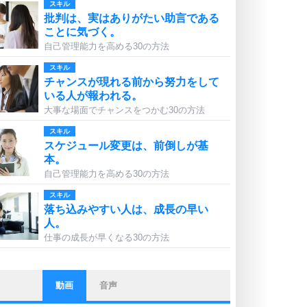
スキル
批判は、実はありがたい助言である
ことに気づく。
自己管理能力を高める30の方法
スキル
チャンスが現れる前から努力をして
いる人が報われる。
大事な場面でチャンスをつかむ30の方法
スキル
スケジュール変更は、前倒しが基
本。
自己管理能力を高める30の方法
スキル
落ち込みやすい人は、成長の早い
人。
仕事の成長が早くなる30の方法
動画
音声
ストレス対策
他人と比べない。