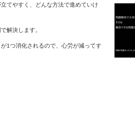
1
が立てやすく、どんな方法で進めていけ
2
間で解決します。
が1つ消化されるので、心労が減ってす
3
1.0倍
1.5倍
4
2.0倍
2.5倍
3.0倍
3.5倍
5
4.0倍