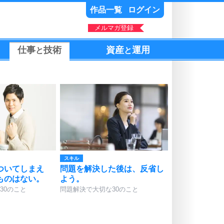
作品一覧
ログイン
メルマガ登録
仕事
技術
資産
運用
と
と
スキル
ついてしまえ
問題を解決した後は、反省し
ものはない。
よう。
30のこと
問題解決で大切な30のこと