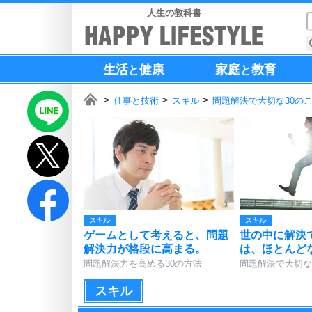
人生の教科書
生活
健康
家庭
教育
と
と
仕事と技術
スキル
問題解決で大切な30の
スキル
スキル
ゲームとして考えると、問題
世の中に解決
解決力が格段に高まる。
は、ほとんど
問題解決力を高める30の方法
問題解決で大切な
スキル