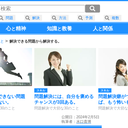
問題
解決
方法
予測
複数
心
精神
知識
教養
人
関係
と
と
と
こと
解決できる問題から解決する。
スキル
スキル
できない問題
問題解決には、自分を褒める
問題解決癖が
ない。
チャンスが3回ある。
ば、もう怖い
30のこと
問題解決で大切な30のこと
問題解決で大切な
公開日：2024年2月5日
執筆者：
水口貴博