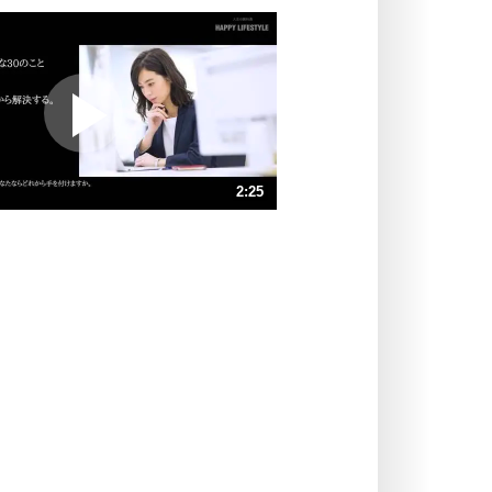
いっそのこと、他人を見ない。
いらいらしない人になる30の方法
プラス思考
ポジティブになれない原因は、行動
しないから。
ポジティブ思考になる30の方法
ストレス対策
2:25
人生、なんとかなるもの。
気楽に生きる30の方法
速 （570KB 2分25秒）
速 （381KB 1分37秒）
自分磨き
器の大きい人は、怒りを優しさで表
速 （286KB 1分12秒）
現する。
速 （229KB 58秒）
器の大きい人になる30の方法
速 （191KB 48秒）
プラス思考
速 （164KB 41秒）
ネガティブな人は、複雑に考える。
速 （143KB 36秒）
ポジティブな人は、シンプルに考え
る。
ポジティブ思考になる30の方法