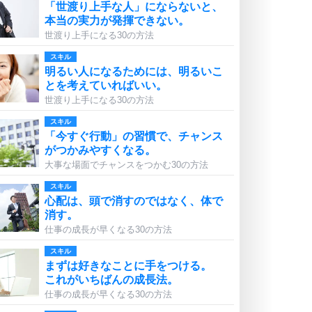
「世渡り上手な人」にならないと、
本当の実力が発揮できない。
世渡り上手になる30の方法
スキル
明るい人になるためには、明るいこ
とを考えていればいい。
世渡り上手になる30の方法
スキル
「今すぐ行動」の習慣で、チャンス
がつかみやすくなる。
大事な場面でチャンスをつかむ30の方法
スキル
心配は、頭で消すのではなく、体で
消す。
仕事の成長が早くなる30の方法
スキル
まずは好きなことに手をつける。
これがいちばんの成長法。
仕事の成長が早くなる30の方法