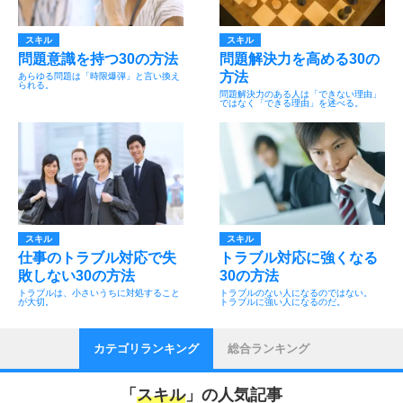
スキル
スキル
問題意識を持つ30の方法
問題解決力を高める30の
方法
あらゆる問題は「時限爆弾」と言い換え
られる。
問題解決力のある人は「できない理由」
ではなく「できる理由」を述べる。
スキル
スキル
仕事のトラブル対応で失
トラブル対応に強くなる
敗しない30の方法
30の方法
トラブルは、小さいうちに対処すること
トラブルのない人になるのではない。
が大切。
トラブルに強い人になるのだ。
カテゴリランキング
総合ランキング
「
スキル
」の人気記事