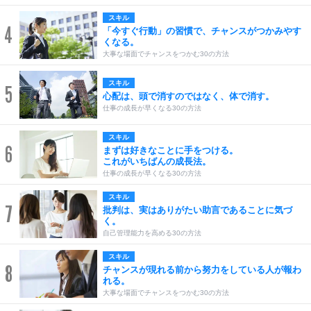
スキル
4
「今すぐ行動」の習慣で、チャンスがつかみやす
くなる。
大事な場面でチャンスをつかむ30の方法
スキル
5
心配は、頭で消すのではなく、体で消す。
仕事の成長が早くなる30の方法
スキル
6
まずは好きなことに手をつける。
これがいちばんの成長法。
仕事の成長が早くなる30の方法
スキル
7
批判は、実はありがたい助言であることに気づ
く。
自己管理能力を高める30の方法
スキル
8
チャンスが現れる前から努力をしている人が報わ
れる。
大事な場面でチャンスをつかむ30の方法