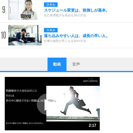
スキル
9
スケジュール変更は、前倒しが基本。
自己管理能力を高める30の方法
スキル
10
落ち込みやすい人は、成長の早い人。
仕事の成長が早くなる30の方法
動画
音声
ストレス対策
1
他人と比べない。
いっそのこと、他人を見ない。
いらいらしない人になる30の方法
プラス思考
2
ポジティブになれない原因は、行動しないから。
ポジティブ思考になる30の方法
ストレス対策
3
人生、なんとかなるもの。
2:17
気楽に生きる30の方法