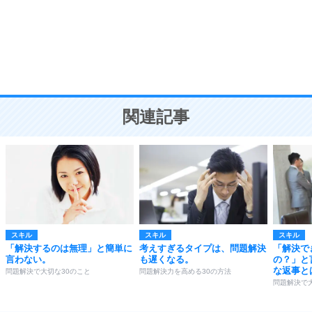
勉強法
9
謙虚な人こそ、本当に強い人。
頭の使い方がうまくなる30の方法
恋愛学
10
人を好きになったら、まず相手を徹底的に信じる
ことが大切。
恋する人が知っておきたい30の大切なこと
関連記事
スキル
スキル
スキル
「解決するのは無理」と簡単に
考えすぎるタイプは、問題解決
「解決で
言わない。
も遅くなる。
の？」と
な返事と
問題解決で大切な30のこと
問題解決力を高める30の方法
問題解決で