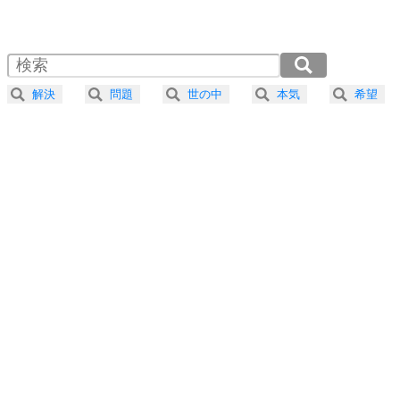
1.0倍速 （538KB 2分17秒）
1.5倍速 （359KB 1分31秒）
自分磨き
4
器の大きい人は、怒りを優しさで表現する。
2.0倍速 （269KB 1分8秒）
器の大きい人になる30の方法
2.5倍速 （216KB 55秒）
解決
問題
世の中
本気
希望
3.0倍速 （180KB 45秒）
プラス思考
5
ネガティブな人は、複雑に考える。
3.5倍速 （154KB 39秒）
ポジティブな人は、シンプルに考える。
4.0倍速 （135KB 34秒）
ポジティブ思考になる30の方法
ストレス対策
6
価値観を捨てると、いらいらも消える。
いらいらしない人になる30の方法
プラス思考
7
気持ちはなくていいから、とにかく癖にしてしま
う。
ポジティブ思考になる30の方法
自分磨き
8
いらない物は、徹底的に捨てる。
気品と美しさを身につける30の方法