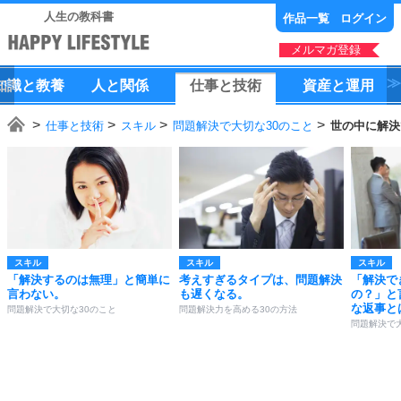
人生の教科書
作品一覧
ログイン
メルマガ登録
知識
と
教養
人
と
関係
仕事
と
技術
資産
と
運用
仕事と技術
スキル
問題解決で大切な30のこと
世の中に解決
スキル
スキル
スキル
「解決するのは無理」と簡単に
考えすぎるタイプは、問題解決
「解決で
言わない。
も遅くなる。
の？」と
な返事と
問題解決で大切な30のこと
問題解決力を高める30の方法
問題解決で