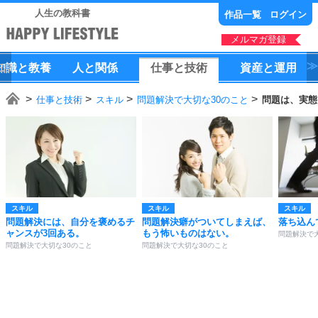
人生の教科書
作品一覧
ログイン
メルマガ登録
知識
と
教養
人
と
関係
仕事
と
技術
資産
と
運用
仕事と技術
スキル
問題解決で大切な30のこと
問題は、実態
スキル
スキル
スキル
問題解決には、自分を褒めるチ
問題解決癖がついてしまえば、
落ち込ん
ャンスが3回ある。
もう怖いものはない。
問題解決で
問題解決で大切な30のこと
問題解決で大切な30のこと