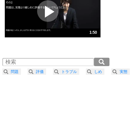
プラス思考
2
ポジティブになれない原因は、行動しないから。
ポジティブ思考になる30の方法
ストレス対策
3
人生、なんとかなるもの。
1:50
気楽に生きる30の方法
1.0倍速 （432KB 1分50秒）
1.5倍速 （288KB 1分13秒）
自分磨き
4
器の大きい人は、怒りを優しさで表現する。
2.0倍速 （216KB 55秒）
器の大きい人になる30の方法
2.5倍速 （173KB 44秒）
問題
評価
トラブル
しめ
実態
3.0倍速 （145KB 36秒）
プラス思考
5
ネガティブな人は、複雑に考える。
3.5倍速 （124KB 31秒）
ポジティブな人は、シンプルに考える。
4.0倍速 （109KB 27秒）
ポジティブ思考になる30の方法
ストレス対策
6
価値観を捨てると、いらいらも消える。
いらいらしない人になる30の方法
プラス思考
気持ちはなくていいから、とにかく癖にしてしま