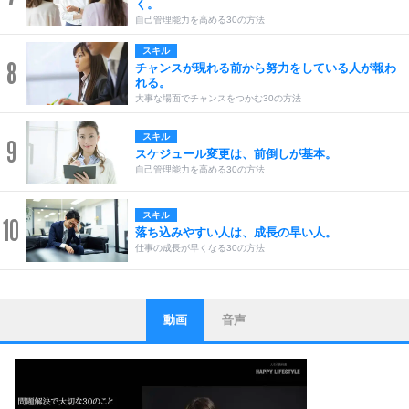
く。
自己管理能力を高める30の方法
スキル
8
チャンスが現れる前から努力をしている人が報わ
れる。
大事な場面でチャンスをつかむ30の方法
スキル
9
スケジュール変更は、前倒しが基本。
自己管理能力を高める30の方法
スキル
10
落ち込みやすい人は、成長の早い人。
仕事の成長が早くなる30の方法
動画
音声
ストレス対策
1
他人と比べない。
いっそのこと、他人を見ない。
いらいらしない人になる30の方法