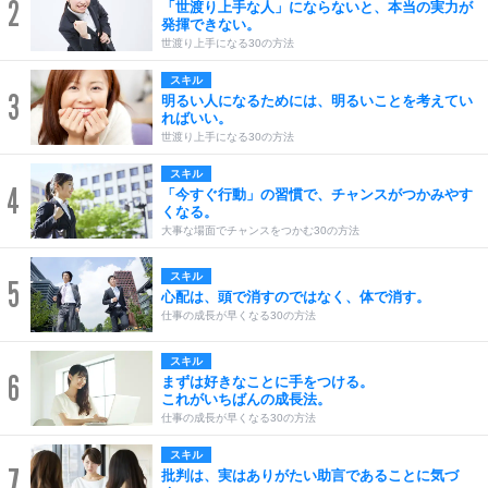
2
「世渡り上手な人」にならないと、本当の実力が
発揮できない。
世渡り上手になる30の方法
スキル
3
明るい人になるためには、明るいことを考えてい
ればいい。
世渡り上手になる30の方法
スキル
4
「今すぐ行動」の習慣で、チャンスがつかみやす
くなる。
大事な場面でチャンスをつかむ30の方法
スキル
5
心配は、頭で消すのではなく、体で消す。
仕事の成長が早くなる30の方法
スキル
6
まずは好きなことに手をつける。
これがいちばんの成長法。
仕事の成長が早くなる30の方法
スキル
7
批判は、実はありがたい助言であることに気づ