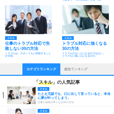
スキル
スキル
仕事のトラブル対応で失
トラブル対応に強くなる
敗しない30の方法
30の方法
トラブルは、小さいうちに対処すること
トラブルのない人になるのではない。
が大切。
トラブルに強い人になるのだ。
カテゴリランキング
総合ランキング
「
スキル
」の人気記事
スキル
1
たとえ冗談でも、口に出して言っていると、本当
に夢が叶ってしまう。
仕事の成長が早くなる30の方法
スキル