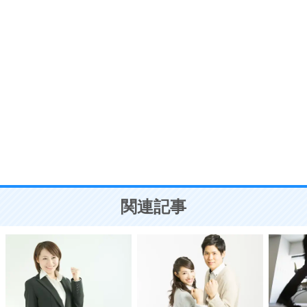
7
う。
ポジティブ思考になる30の方法
自分磨き
8
いらない物は、徹底的に捨てる。
気品と美しさを身につける30の方法
勉強法
9
謙虚な人こそ、本当に強い人。
頭の使い方がうまくなる30の方法
恋愛学
10
人を好きになったら、まず相手を徹底的に信じる
ことが大切。
恋する人が知っておきたい30の大切なこと
関連記事