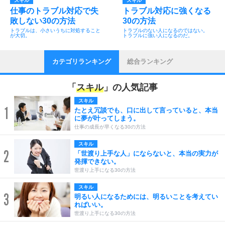
スキル
スキル
仕事のトラブル対応で失
トラブル対応に強くなる
敗しない30の方法
30の方法
トラブルは、小さいうちに対処すること
トラブルのない人になるのではない。
が大切。
トラブルに強い人になるのだ。
カテゴリランキング
総合ランキング
「
スキル
」の人気記事
スキル
1
たとえ冗談でも、口に出して言っていると、本当
に夢が叶ってしまう。
仕事の成長が早くなる30の方法
スキル
2
「世渡り上手な人」にならないと、本当の実力が
発揮できない。
世渡り上手になる30の方法
スキル
3
明るい人になるためには、明るいことを考えてい
ればいい。
世渡り上手になる30の方法