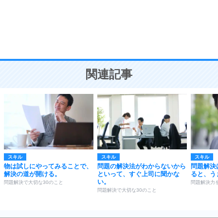
勉強法
9
謙虚な人こそ、本当に強い人。
頭の使い方がうまくなる30の方法
恋愛学
10
人を好きになったら、まず相手を徹底的に信じる
ことが大切。
恋する人が知っておきたい30の大切なこと
関連記事
スキル
スキル
スキル
物は試しにやってみることで、
問題の解決法がわからないから
問題解決
解決の道が開ける。
といって、すぐ上司に聞かな
ると、う
い。
問題解決で大切な30のこと
問題解決力
問題解決で大切な30のこと