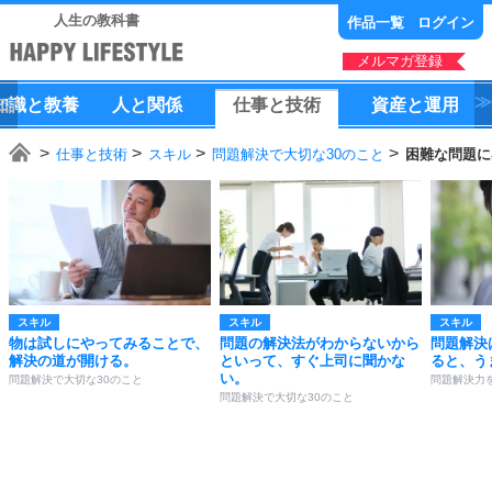
人生の教科書
作品一覧
ログイン
メルマガ登録
知識
と
教養
人
と
関係
仕事
と
技術
資産
と
運用
仕事と技術
スキル
問題解決で大切な30のこと
困難な問題に
スキル
スキル
スキル
物は試しにやってみることで、
問題の解決法がわからないから
問題解決
解決の道が開ける。
といって、すぐ上司に聞かな
ると、う
い。
問題解決で大切な30のこと
問題解決力
問題解決で大切な30のこと