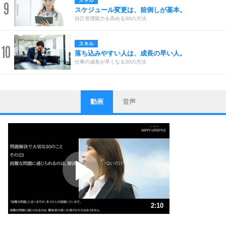
スキル
9
スケジュール変更は、前倒しが基本。
自己管理能力を高める30の方法
スキル
10
落ち込みやすい人は、成長の早い人。
仕事の成長が早くなる30の方法
動画
音声
ストレス対策
1
他人と比べない。
いっそのこと、他人を見ない。
いらいらしない人になる30の方法
プラス思考
2
ポジティブになれない原因は、行動しないから。
ポジティブ思考になる30の方法
ストレス対策
3
人生、なんとかなるもの。
2:10
気楽に生きる30の方法