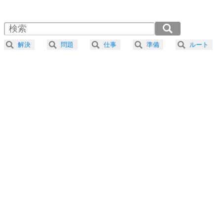
1.0倍速 （510KB 2分10秒）
1.5倍速 （340KB 1分26秒）
自分磨き
4
器の大きい人は、怒りを優しさで表現する。
2.0倍速 （255KB 1分5秒）
器の大きい人になる30の方法
2.5倍速 （205KB 52秒）
解決
問題
仕事
準備
ルート
3.0倍速 （171KB 43秒）
プラス思考
5
ネガティブな人は、複雑に考える。
3.5倍速 （146KB 37秒）
ポジティブな人は、シンプルに考える。
4.0倍速 （128KB 32秒）
ポジティブ思考になる30の方法
ストレス対策
6
価値観を捨てると、いらいらも消える。
いらいらしない人になる30の方法
プラス思考
7
気持ちはなくていいから、とにかく癖にしてしま
う。
ポジティブ思考になる30の方法
自分磨き
8
いらない物は、徹底的に捨てる。
気品と美しさを身につける30の方法