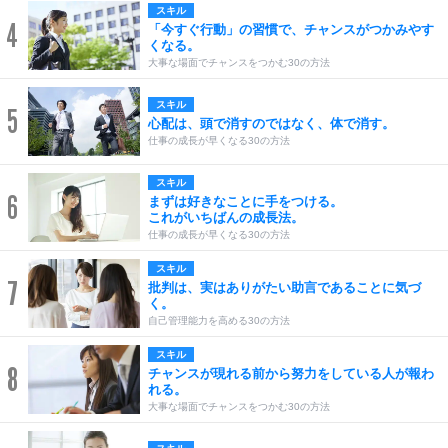
スキル
4
「今すぐ行動」の習慣で、チャンスがつかみやす
くなる。
大事な場面でチャンスをつかむ30の方法
スキル
5
心配は、頭で消すのではなく、体で消す。
仕事の成長が早くなる30の方法
スキル
6
まずは好きなことに手をつける。
これがいちばんの成長法。
仕事の成長が早くなる30の方法
スキル
7
批判は、実はありがたい助言であることに気づ
く。
自己管理能力を高める30の方法
スキル
8
チャンスが現れる前から努力をしている人が報わ
れる。
大事な場面でチャンスをつかむ30の方法