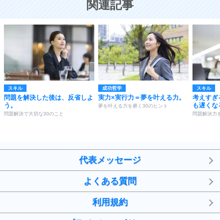
関連記事
スキル
成功哲学
スキル
問題を解決した後は、反省しよ
実力×実行力＝夢を叶える力。
考えすぎ
う。
も遅くな
夢を叶える力を磨く30のヒント
問題解決で大切な30のこと
問題解決力
代表メッセージ
よくある質問
利用規約