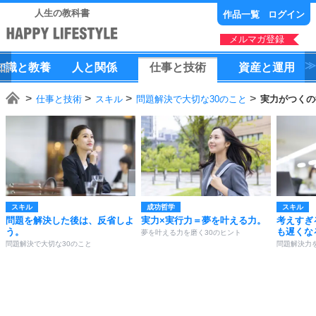
人生の教科書
作品一覧
ログイン
メルマガ登録
知識
と
教養
人
と
関係
仕事
と
技術
資産
と
運用
仕事と技術
スキル
問題解決で大切な30のこと
実力がつくの
スキル
成功哲学
スキル
問題を解決した後は、反省しよ
実力×実行力＝夢を叶える力。
考えすぎ
う。
も遅くな
夢を叶える力を磨く30のヒント
問題解決で大切な30のこと
問題解決力