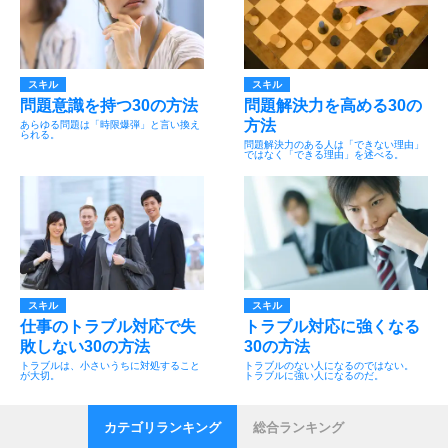
スキル
スキル
問題意識を持つ30の方法
問題解決力を高める30の
方法
あらゆる問題は「時限爆弾」と言い換え
られる。
問題解決力のある人は「できない理由」
ではなく「できる理由」を述べる。
スキル
スキル
仕事のトラブル対応で失
トラブル対応に強くなる
敗しない30の方法
30の方法
トラブルは、小さいうちに対処すること
トラブルのない人になるのではない。
が大切。
トラブルに強い人になるのだ。
カテゴリランキング
総合ランキング