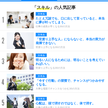
「
スキル
」の人気記事
スキル
1
たとえ冗談でも、口に出して言っていると、本当
に夢が叶ってしまう。
仕事の成長が早くなる30の方法
スキル
2
「世渡り上手な人」にならないと、本当の実力が
発揮できない。
世渡り上手になる30の方法
スキル
3
明るい人になるためには、明るいことを考えてい
ればいい。
世渡り上手になる30の方法
スキル
4
「今すぐ行動」の習慣で、チャンスがつかみやす
くなる。
大事な場面でチャンスをつかむ30の方法
スキル
5
心配は、頭で消すのではなく、体で消す。
仕事の成長が早くなる30の方法