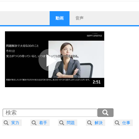
動画
音声
ストレス対策
1
他人と比べない。
いっそのこと、他人を見ない。
いらいらしない人になる30の方法
プラス思考
2
ポジティブになれない原因は、行動しないから。
ポジティブ思考になる30の方法
ストレス対策
3
人生、なんとかなるもの。
2:51
気楽に生きる30の方法
1.0倍速 （672KB 2分51秒）
1.5倍速 （448KB 1分54秒）
自分磨き
4
器の大きい人は、怒りを優しさで表現する。
2.0倍速 （336KB 1分25秒）
器の大きい人になる30の方法
2.5倍速 （269KB 1分8秒）
実力
着手
問題
解決
仕事
3.0倍速 （225KB 57秒）
プラス思考
5
ネガティブな人は、複雑に考える。
3.5倍速 （193KB 49秒）
ポジティブな人は、シンプルに考える。