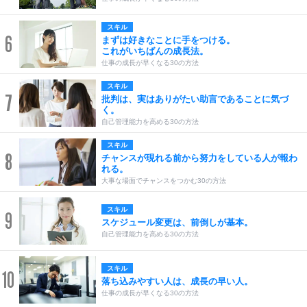
スキル
6
まずは好きなことに手をつける。
これがいちばんの成長法。
仕事の成長が早くなる30の方法
スキル
7
批判は、実はありがたい助言であることに気づ
く。
自己管理能力を高める30の方法
スキル
8
チャンスが現れる前から努力をしている人が報わ
れる。
大事な場面でチャンスをつかむ30の方法
スキル
9
スケジュール変更は、前倒しが基本。
自己管理能力を高める30の方法
スキル
10
落ち込みやすい人は、成長の早い人。
仕事の成長が早くなる30の方法