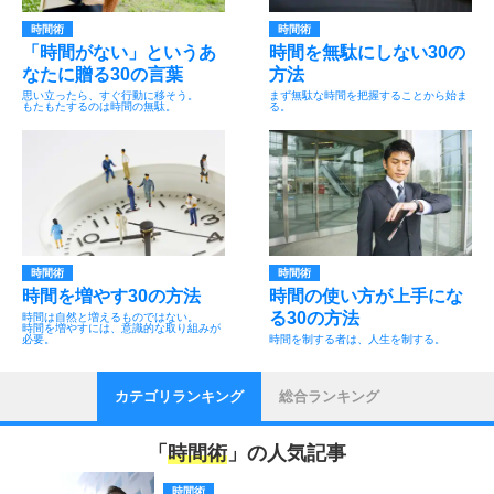
時間術
時間術
「時間がない」というあ
時間を無駄にしない30の
なたに贈る30の言葉
方法
思い立ったら、すぐ行動に移そう。
まず無駄な時間を把握することから始ま
もたもたするのは時間の無駄。
る。
時間術
時間術
時間を増やす30の方法
時間の使い方が上手にな
る30の方法
時間は自然と増えるものではない。
時間を増やすには、意識的な取り組みが
必要。
時間を制する者は、人生を制する。
カテゴリランキング
総合ランキング
「
時間術
」の人気記事
時間術