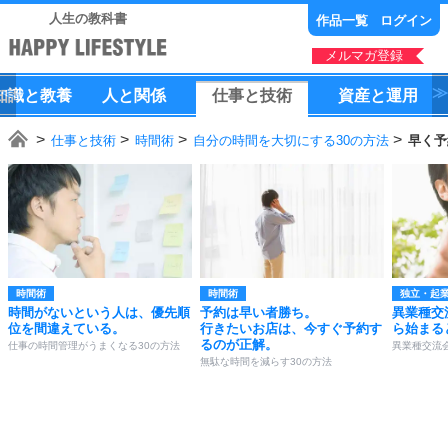
人生の教科書
作品一覧
ログイン
メルマガ登録
知識
と
教養
人
と
関係
仕事
と
技術
資産
と
運用
仕事と技術
時間術
自分の時間を大切にする30の方法
早く予
時間術
時間術
独立・起
時間がないという人は、優先順
予約は早い者勝ち。
異業種交
位を間違えている。
行きたいお店は、今すぐ予約す
ら始まる
るのが正解。
仕事の時間管理がうまくなる30の方法
異業種交流
無駄な時間を減らす30の方法