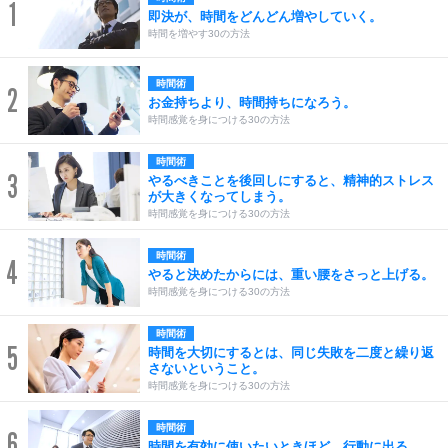
1
即決が、時間をどんどん増やしていく。
時間を増やす30の方法
時間術
2
お金持ちより、時間持ちになろう。
時間感覚を身につける30の方法
時間術
3
やるべきことを後回しにすると、精神的ストレス
が大きくなってしまう。
時間感覚を身につける30の方法
時間術
4
やると決めたからには、重い腰をさっと上げる。
時間感覚を身につける30の方法
時間術
5
時間を大切にするとは、同じ失敗を二度と繰り返
さないということ。
時間感覚を身につける30の方法
時間術
6
時間を有効に使いたいときほど、行動に出る。