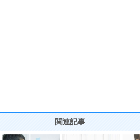
6
価値観を捨てると、いらいらも消える。
いらいらしない人になる30の方法
プラス思考
7
気持ちはなくていいから、とにかく癖にしてしま
う。
ポジティブ思考になる30の方法
自分磨き
8
いらない物は、徹底的に捨てる。
気品と美しさを身につける30の方法
勉強法
9
謙虚な人こそ、本当に強い人。
頭の使い方がうまくなる30の方法
恋愛学
10
人を好きになったら、まず相手を徹底的に信じる
ことが大切。
恋する人が知っておきたい30の大切なこと
関連記事