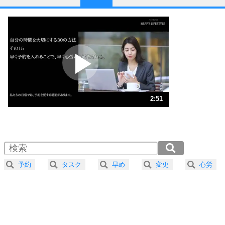
1
他人と比べない。
いっそのこと、他人を見ない。
いらいらしない人になる30の方法
プラス思考
2
ポジティブになれない原因は、行動しないから。
ポジティブ思考になる30の方法
ストレス対策
3
人生、なんとかなるもの。
2:51
気楽に生きる30の方法
1.0倍速 （671KB 2分51秒）
1.5倍速 （448KB 1分54秒）
自分磨き
4
器の大きい人は、怒りを優しさで表現する。
2.0倍速 （336KB 1分25秒）
器の大きい人になる30の方法
2.5倍速 （269KB 1分8秒）
予約
タスク
早め
変更
心労
3.0倍速 （224KB 57秒）
プラス思考
5
ネガティブな人は、複雑に考える。
3.5倍速 （192KB 49秒）
ポジティブな人は、シンプルに考える。
4.0倍速 （169KB 42秒）
ポジティブ思考になる30の方法
ストレス対策