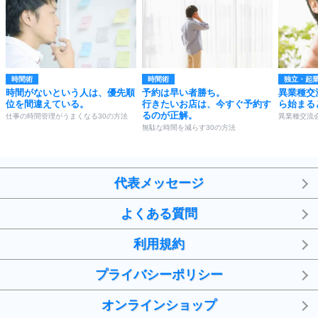
時間術
時間術
独立・起
時間がないという人は、優先順
予約は早い者勝ち。
異業種交
位を間違えている。
行きたいお店は、今すぐ予約す
ら始まる
るのが正解。
仕事の時間管理がうまくなる30の方法
異業種交流
無駄な時間を減らす30の方法
代表メッセージ
よくある質問
利用規約
プライバシーポリシー
オンラインショップ