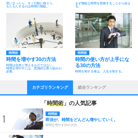
思い立ったら、すぐ行動に移そう。
まず無駄な時間を把握することから始ま
もたもたするのは時間の無駄。
る。
時間術
時間術
時間を増やす30の方法
時間の使い方が上手にな
る30の方法
時間は自然と増えるものではない。
時間を増やすには、意識的な取り組みが
必要。
時間を制する者は、人生を制する。
カテゴリランキング
総合ランキング
「
時間術
」の人気記事
時間術
1
即決が、時間をどんどん増やしていく。
時間を増やす30の方法