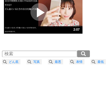
プラス思考
2
ポジティブになれない原因は、行動しないから。
ポジティブ思考になる30の方法
ストレス対策
3
人生、なんとかなるもの。
2:07
気楽に生きる30の方法
1.0倍速 （501KB 2分7秒）
1.5倍速 （334KB 1分25秒）
自分磨き
4
器の大きい人は、怒りを優しさで表現する。
2.0倍速 （251KB 1分4秒）
器の大きい人になる30の方法
2.5倍速 （201KB 51秒）
どん底
写真
最悪
表情
最低
3.0倍速 （167KB 42秒）
プラス思考
5
ネガティブな人は、複雑に考える。
3.5倍速 （144KB 36秒）
ポジティブな人は、シンプルに考える。
4.0倍速 （126KB 32秒）
ポジティブ思考になる30の方法
ストレス対策
6
価値観を捨てると、いらいらも消える。
いらいらしない人になる30の方法
プラス思考