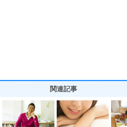
7
気持ちはなくていいから、とにかく癖にしてしま
う。
ポジティブ思考になる30の方法
自分磨き
8
いらない物は、徹底的に捨てる。
気品と美しさを身につける30の方法
勉強法
9
謙虚な人こそ、本当に強い人。
頭の使い方がうまくなる30の方法
恋愛学
10
人を好きになったら、まず相手を徹底的に信じる
ことが大切。
恋する人が知っておきたい30の大切なこと
関連記事