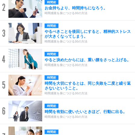
時間術
2
お金持ちより、時間持ちになろう。
時間感覚を身につける30の方法
時間術
3
やるべきことを後回しにすると、精神的ストレス
が大きくなってしまう。
時間感覚を身につける30の方法
時間術
4
やると決めたからには、重い腰をさっと上げる。
時間感覚を身につける30の方法
時間術
5
時間を大切にするとは、同じ失敗を二度と繰り返
さないということ。
時間感覚を身につける30の方法
時間術
6
時間を有効に使いたいときほど、行動に出る。
時間感覚を身につける30の方法
時間術