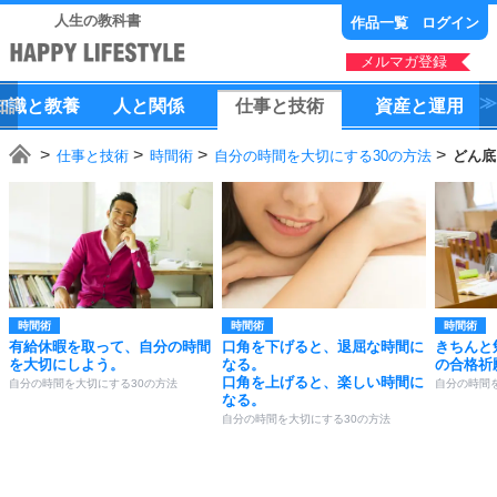
人生の教科書
作品一覧
ログイン
メルマガ登録
知識
と
教養
人
と
関係
仕事
と
技術
資産
と
運用
仕事と技術
時間術
自分の時間を大切にする30の方法
どん底
時間術
時間術
時間術
有給休暇を取って、自分の時間
口角を下げると、退屈な時間に
きちんと
を大切にしよう。
なる。
の合格祈
口角を上げると、楽しい時間に
自分の時間を大切にする30の方法
自分の時間
なる。
自分の時間を大切にする30の方法