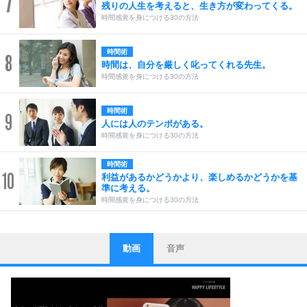
7
残りの人生を考えると、生き方が変わってくる。
時間感覚を身につける30の方法
時間術
8
時間は、自分を厳しく叱ってくれる先生。
時間感覚を身につける30の方法
時間術
9
人には人のテンポがある。
時間感覚を身につける30の方法
時間術
10
利益があるかどうかより、楽しめるかどうかを基
準に考える。
時間感覚を身につける30の方法
動画
音声
ストレス対策
1
他人と比べない。
いっそのこと、他人を見ない。
いらいらしない人になる30の方法