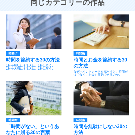
同じカテゴリーの作品
時間術
時間術
時間を節約する30の方法
時間とお金を節約する30
の方法
1秒を無駄にする人は、1秒に泣く。
1秒を大切にする人は、1秒に笑う。
なぜポイントカードを減らすと、時間だ
けでなく、お金も節約できるのか。
時間術
時間術
「時間がない」というあ
時間を無駄にしない30の
なたに贈る30の言葉
方法