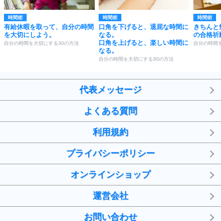
時間術
時間術
時間術
有給休暇を取って、自分の時間
口角を下げると、退屈な時間に
きちんと
を大切にしよう。
なる。
の合格祈
口角を上げると、楽しい時間に
自分の時間を大切にする30の方法
自分の時間
なる。
自分の時間を大切にする30の方法
代表メッセージ
よくある質問
利用規約
プライバシーポリシー
オンラインショップ
運営会社
お問い合わせ