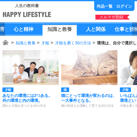
人生の教科書
作品一覧
ログイン
メルマガ登録
育
心
と
精神
知識
と
教養
人
と
関係
仕事
と
技
知識と教養
才能
才能を磨く30の方法
環境は、自分で選択し
才能
猫
才能
あなたの環境には2つある。
猫にとって環境が変わるのは、
いちばん
外の環境と内の環境。
一大事件となる。
環境とい
隠れた才能を見つける30の方法
猫の気持ちを理解して育てる30の方法
才能を磨く3