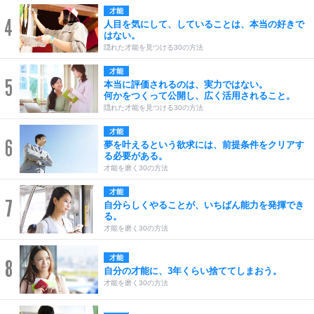
才能
4
人目を気にして、していることは、本当の好きで
はない。
隠れた才能を見つける30の方法
才能
5
本当に評価されるのは、実力ではない。
何かをつくって公開し、広く活用されること。
隠れた才能を見つける30の方法
才能
6
夢を叶えるという欲求には、前提条件をクリアす
る必要がある。
才能を磨く30の方法
才能
7
自分らしくやることが、いちばん能力を発揮でき
る。
才能を磨く30の方法
才能
8
自分の才能に、3年くらい捨ててしまおう。
才能を磨く30の方法