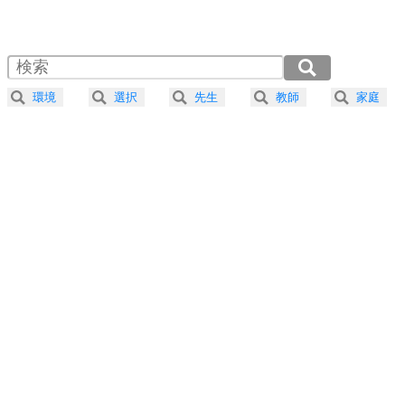
1.0倍速 （1011KB 4分18秒）
1.5倍速 （674KB 2分52秒）
自分磨き
4
器の大きい人は、怒りを優しさで表現する。
2.0倍速 （506KB 2分9秒）
器の大きい人になる30の方法
2.5倍速 （405KB 1分43秒）
環境
選択
先生
教師
家庭
3.0倍速 （337KB 1分26秒）
プラス思考
5
ネガティブな人は、複雑に考える。
3.5倍速 （289KB 1分13秒）
ポジティブな人は、シンプルに考える。
4.0倍速 （253KB 1分4秒）
ポジティブ思考になる30の方法
ストレス対策
6
価値観を捨てると、いらいらも消える。
いらいらしない人になる30の方法
プラス思考
7
気持ちはなくていいから、とにかく癖にしてしま
う。
ポジティブ思考になる30の方法
自分磨き
8
いらない物は、徹底的に捨てる。
気品と美しさを身につける30の方法