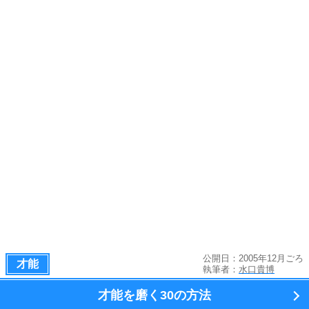
公開日：2005年12月ごろ
才能
執筆者：
水口貴博
才能を磨く
30の方法