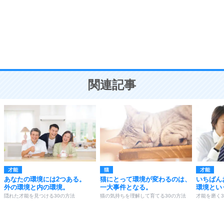
勉強法
9
謙虚な人こそ、本当に強い人。
頭の使い方がうまくなる30の方法
恋愛学
10
人を好きになったら、まず相手を徹底的に信じる
ことが大切。
恋する人が知っておきたい30の大切なこと
関連記事
才能
猫
才能
あなたの環境には2つある。
猫にとって環境が変わるのは、
いちばん
外の環境と内の環境。
一大事件となる。
環境とい
隠れた才能を見つける30の方法
猫の気持ちを理解して育てる30の方法
才能を磨く3