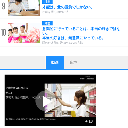
才能
9
才能は、量の勝負でしかない。
才能を磨く30の方法
才能
意識的に行っていることは、本当の好きではな
10
い。
本当の好きは、無意識にやっている。
隠れた才能を見つける30の方法
動画
音声
ストレス対策
1
他人と比べない。
いっそのこと、他人を見ない。
いらいらしない人になる30の方法
プラス思考
2
ポジティブになれない原因は、行動しないから。
ポジティブ思考になる30の方法
ストレス対策
3
人生、なんとかなるもの。
4:18
気楽に生きる30の方法