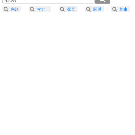
器の大きい人になる30の方法
2.5倍速 （245KB 1分2秒）
内緒
マナー
発言
関係
約束
3.0倍速 （204KB 52秒）
プラス思考
5
ネガティブな人は、複雑に考える。
3.5倍速 （175KB 44秒）
ポジティブな人は、シンプルに考える。
4.0倍速 （153KB 39秒）
ポジティブ思考になる30の方法
ストレス対策
6
価値観を捨てると、いらいらも消える。
いらいらしない人になる30の方法
プラス思考
7
気持ちはなくていいから、とにかく癖にしてしま
う。
ポジティブ思考になる30の方法
自分磨き
8
いらない物は、徹底的に捨てる。
気品と美しさを身につける30の方法
勉強法
9
謙虚な人こそ、本当に強い人。
頭の使い方がうまくなる30の方法