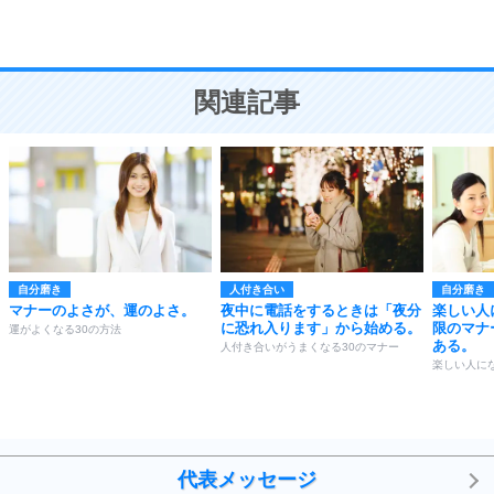
恋愛学
10
人を好きになったら、まず相手を徹底的に信じる
ことが大切。
恋する人が知っておきたい30の大切なこと
関連記事
自分磨き
人付き合い
自分磨き
マナーのよさが、運のよさ。
夜中に電話をするときは「夜分
楽しい人
に恐れ入ります」から始める。
限のマナ
運がよくなる30の方法
ある。
人付き合いがうまくなる30のマナー
楽しい人にな
代表メッセージ