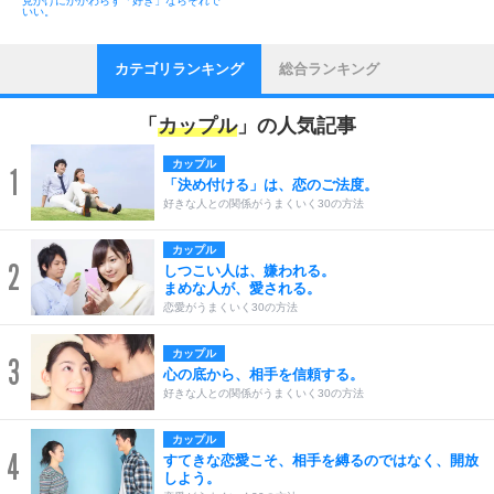
見かけにかかわらず「好き」ならそれで
いい。
カテゴリランキング
総合ランキング
「
カップル
」の人気記事
カップル
1
「決め付ける」は、恋のご法度。
好きな人との関係がうまくいく30の方法
カップル
2
しつこい人は、嫌われる。
まめな人が、愛される。
恋愛がうまくいく30の方法
カップル
3
心の底から、相手を信頼する。
好きな人との関係がうまくいく30の方法
カップル
4
すてきな恋愛こそ、相手を縛るのではなく、開放
しよう。