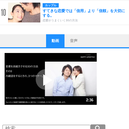
カップル
10
すてきな恋愛では「信用」より「信頼」を大切に
する。
恋愛がうまくいく30の方法
動画
音声
ストレス対策
1
他人と比べない。
いっそのこと、他人を見ない。
いらいらしない人になる30の方法
プラス思考
2
ポジティブになれない原因は、行動しないから。
ポジティブ思考になる30の方法
ストレス対策
3
人生、なんとかなるもの。
2:36
気楽に生きる30の方法
1.0倍速 （611KB 2分36秒）
1.5倍速 （408KB 1分44秒）
自分磨き
4
器の大きい人は、怒りを優しさで表現する。
2.0倍速 （306KB 1分18秒）