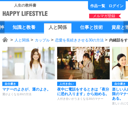
人生の教科書
作品一覧
ログイン
メルマガ登録
神
知識
と
教養
人
と
関係
仕事
と
技術
資産
と
人と関係
カップル
恋愛を長続きさせる30の方法
内緒話をす
自分磨き
人付き合い
自分磨き
マナーのよさが、運のよさ。
夜中に電話をするときは「夜分
楽しい人
に恐れ入ります」から始める。
限のマナ
運がよくなる30の方法
ある。
人付き合いがうまくなる30のマナー
楽しい人にな