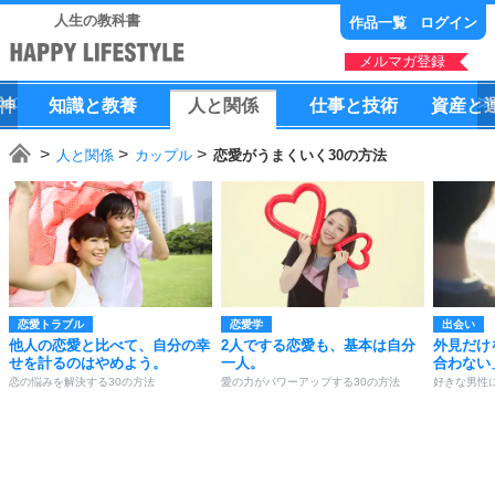
人生の教科書
作品一覧
ログイン
メルマガ登録
神
知識
と
教養
人
と
関係
仕事
と
技術
資産
と
人と関係
カップル
恋愛がうまくいく30の方法
恋愛トラブル
恋愛学
出会い
他人の恋愛と比べて、自分の幸
2人でする恋愛も、基本は自分
外見だけ
せを計るのはやめよう。
一人。
合わない
恋の悩みを解決する30の方法
愛の力がパワーアップする30の方法
好きな男性