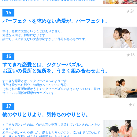
パーフェクトを求めない恋愛が、パーフェクト。
実は、恋愛に完璧ということはありません。
完璧な人間は、神様になります。
誰でも、人に言えない欠点や恥ずかしい部分があるものです。
すてきな恋愛とは、ジグソーパズル。
お互いの長所と短所を、うまく組み合わせよう。
すてきな恋愛とは、ジグソーパズルのようです。
長所は飛び出た部分、短所はへこんでいる部分。
それぞれの長所短所がうまくジグソーパズルのようになっていて、助け
合っている関係が理想のカップルです。
物のやりとりより、気持ちのやりとり。
すてきな恋というのは、心がお互い交互に循環しているときのことをい
います。
相手への思いやりや優しさ、愛ももちろんのこと、協力までも互いにで
き、そんな気持ちがさらに好循環を生み出します。