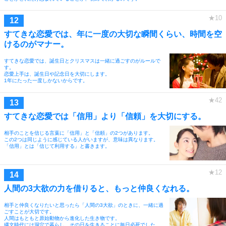
すてきな恋愛では、年に一度の大切な瞬間くらい、時間を空
けるのがマナー。
すてきな恋愛では、誕生日とクリスマスは一緒に過ごすのがルールで
す。
恋愛上手は、誕生日や記念日を大切にします。
1年にたった一度しかないからです。
すてきな恋愛では「信用」より「信頼」を大切にする。
相手のことを信じる言葉に「信用」と「信頼」の2つがあります。
この2つは同じように感じている人がいますが、意味は異なります。
「信用」とは「信じて利用する」と書きます。
人間の3大欲の力を借りると、もっと仲良くなれる。
相手と仲良くなりたいと思ったら「人間の3大欲」のときに、一緒に過
ごすことが大切です。
人間はもともと原始動物から進化した生き物です。
縄文時代には洞穴で暮らし、その日を生きることに毎日必死でした。