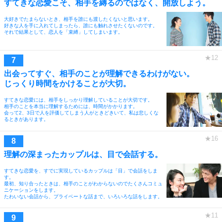
すてきな恋愛こそ、相手を縛るのではなく、開放しよう。
大好きでたまらないとき、相手を誰にも渡したくないと思います。
好きな人を手に入れてしまったら、誰にも触れさせたくないのです。
それで結果として、恋人を「束縛」してしまいます。
出会ってすぐ、相手のことが理解できるわけがない。
じっくり時間をかけることが大切。
すてきな恋愛には、相手をしっかり理解していることが大切です。
相手のことを本当に理解するためには、時間がかかります。
会って2、3日で人を評価してしまう人がときどきいて、私は悲しくな
るときがあります。
理解の深まったカップルは、目で会話する。
すてきな恋愛を、すでに実現しているカップルは「目」で会話をしま
す。
最初、知り合ったときは、相手のことがわからないのでたくさんコミュ
ニケーションをします。
たわいない会話から、プライベートな話まで、いろいろな話をします。