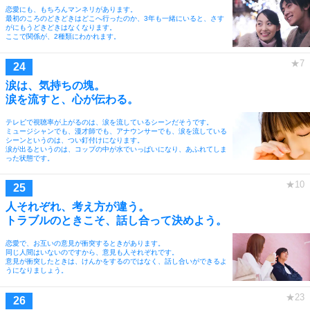
恋愛にも、もちろんマンネリがあります。
最初のころのどきどきはどこへ行ったのか、3年も一緒にいると、さす
がにもうどきどきはなくなります。
ここで関係が、2種類にわかれます。
涙は、気持ちの塊。
涙を流すと、心が伝わる。
テレビで視聴率が上がるのは、涙を流しているシーンだそうです。
ミュージシャンでも、漫才師でも、アナウンサーでも、涙を流している
シーンというのは、つい釘付けになります。
涙が出るというのは、コップの中が水でいっぱいになり、あふれてしま
った状態です。
人それぞれ、考え方が違う。
トラブルのときこそ、話し合って決めよう。
恋愛で、お互いの意見が衝突するときがあります。
同じ人間はいないのですから、意見も人それぞれです。
意見が衝突したときは、けんかをするのではなく、話し合いができるよ
うになりましょう。