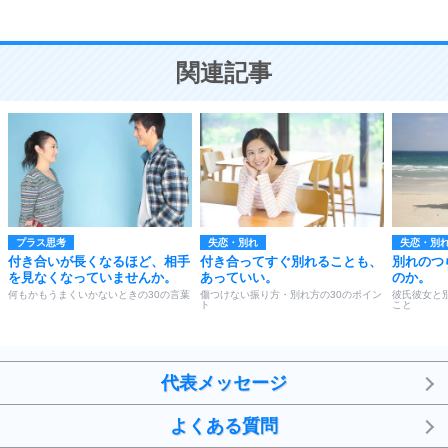
恋愛学
10
人を好きになったら、まず相手を徹底的に信じる
ことが大切。
恋する人が知っておきたい30の大切なこと
関連記事
プラス思考
失恋・別れ
失恋・別
付き合いが長くなるほど、相手
付き合ってすぐ別れることも、
別れのつ
を見なくなっていませんか。
あっていい。
のか。
何もかもうまくいかないときの30の言葉
傷つけない振り方・別れ方の30のポイン
彼氏彼女と
ト
こと
代表メッセージ
よくある質問