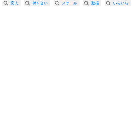
恋人
付き合い
スケール
動揺
いらいら
3.0倍速 （167KB 42秒）
プラス思考
5
ネガティブな人は、複雑に考える。
3.5倍速 （143KB 36秒）
ポジティブな人は、シンプルに考える。
4.0倍速 （125KB 31秒）
ポジティブ思考になる30の方法
ストレス対策
6
価値観を捨てると、いらいらも消える。
いらいらしない人になる30の方法
プラス思考
7
気持ちはなくていいから、とにかく癖にしてしま
う。
ポジティブ思考になる30の方法
自分磨き
8
いらない物は、徹底的に捨てる。
気品と美しさを身につける30の方法
勉強法
9
謙虚な人こそ、本当に強い人。
頭の使い方がうまくなる30の方法