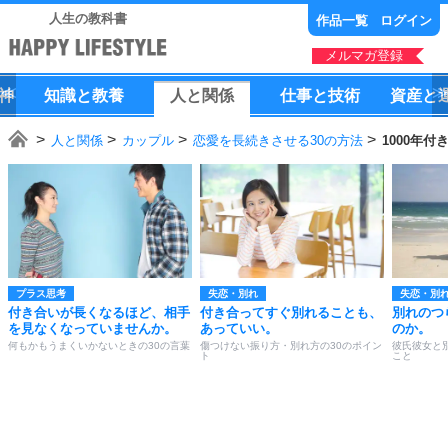
人生の教科書
作品一覧
ログイン
メルマガ登録
神
知識
と
教養
人
と
関係
仕事
と
技術
資産
と
人と関係
カップル
恋愛を長続きさせる30の方法
1000年
プラス思考
失恋・別れ
失恋・別
付き合いが長くなるほど、相手
付き合ってすぐ別れることも、
別れのつ
を見なくなっていませんか。
あっていい。
のか。
何もかもうまくいかないときの30の言葉
傷つけない振り方・別れ方の30のポイン
彼氏彼女と
ト
こと