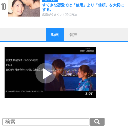
10
すてきな恋愛では「信用」より「信頼」を大切に
する。
恋愛がうまくいく30の方法
動画
音声
ストレス対策
1
他人と比べない。
いっそのこと、他人を見ない。
いらいらしない人になる30の方法
プラス思考
2
ポジティブになれない原因は、行動しないから。
ポジティブ思考になる30の方法
ストレス対策
3
人生、なんとかなるもの。
2:07
気楽に生きる30の方法
1.0倍速 （499KB 2分7秒）
1.5倍速 （333KB 1分25秒）
自分磨き
4
器の大きい人は、怒りを優しさで表現する。
2.0倍速 （250KB 1分3秒）
器の大きい人になる30の方法
2.5倍速 （200KB 51秒）