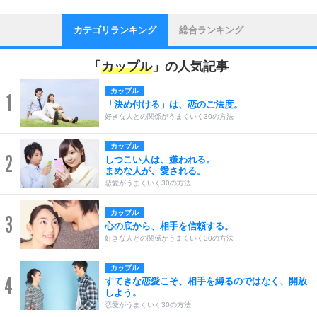
カテゴリランキング
総合ランキング
「
カップル
」の人気記事
カップル
1
「決め付ける」は、恋のご法度。
好きな人との関係がうまくいく30の方法
カップル
2
しつこい人は、嫌われる。
まめな人が、愛される。
恋愛がうまくいく30の方法
カップル
3
心の底から、相手を信頼する。
好きな人との関係がうまくいく30の方法
カップル
4
すてきな恋愛こそ、相手を縛るのではなく、開放
しよう。
恋愛がうまくいく30の方法