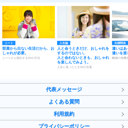
ニート
人生論
夫婦関係
部屋から出ない生活だから、お
人と会うときだけ、おしゃれを
違いはあ
しゃれが必要。
するのではない。
違いを楽
人と会わないときも、おしゃれ
ニートから脱出する30の方法
離婚の危機
を楽しんでみよう。
人生に迷ったとき30の言葉
代表メッセージ
よくある質問
利用規約
プライバシーポリシー