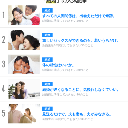
「
結婚
」の人気記事
結婚
1
すべての人間関係は、出会えただけで奇跡。
結婚前に準備しておきたい30のこと
結婚
2
激しいセックスができるのも、若いうちだけ。
新婚生活3年間にしておきたい30のこと
結婚
3
体の相性はいいか。
結婚前に確認しておきたい30のこと
結婚
4
結婚が遅くなることに、気後れしなくていい。
結婚前に準備しておきたい30のこと
結婚
5
見送るだけで、夫も妻も、力がみなぎる。
新婚生活3年間にしておきたい30のこと