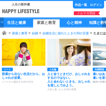
人生の教科書
作品一覧
ログイン
メルマガ登録
生活
と
健康
家庭
と
教育
心
と
精神
知識
と
教
家庭と教育
結婚
結婚生活に疲れたときの30の言葉
たまには
ニート
人生論
夫婦関係
部屋から出ない生活だから、お
人と会うときだけ、おしゃれを
違いはあ
しゃれが必要。
するのではない。
違いを楽
人と会わないときも、おしゃれ
ニートから脱出する30の方法
離婚の危機
を楽しんでみよう。
人生に迷ったとき30の言葉