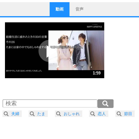
動画
音声
ストレス対策
1
他人と比べない。
いっそのこと、他人を見ない。
いらいらしない人になる30の方法
プラス思考
2
ポジティブになれない原因は、行動しないから。
ポジティブ思考になる30の方法
ストレス対策
3
人生、なんとかなるもの。
1:59
気楽に生きる30の方法
1.0倍速 （469KB 1分59秒）
1.5倍速 （313KB 1分19秒）
自分磨き
4
器の大きい人は、怒りを優しさで表現する。
2.0倍速 （235KB 1分0秒）
器の大きい人になる30の方法
2.5倍速 （188KB 48秒）
夫婦
たま
おしゃれ
恋人
節目
3.0倍速 （157KB 40秒）
プラス思考
5
ネガティブな人は、複雑に考える。
3.5倍速 （135KB 34秒）
ポジティブな人は、シンプルに考える。
4.0倍速 （118KB 30秒）
ポジティブ思考になる30の方法