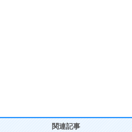
ストレス対策
6
価値観を捨てると、いらいらも消える。
いらいらしない人になる30の方法
プラス思考
7
気持ちはなくていいから、とにかく癖にしてしま
う。
ポジティブ思考になる30の方法
自分磨き
8
いらない物は、徹底的に捨てる。
気品と美しさを身につける30の方法
勉強法
9
謙虚な人こそ、本当に強い人。
頭の使い方がうまくなる30の方法
恋愛学
10
人を好きになったら、まず相手を徹底的に信じる
ことが大切。
恋する人が知っておきたい30の大切なこと
関連記事