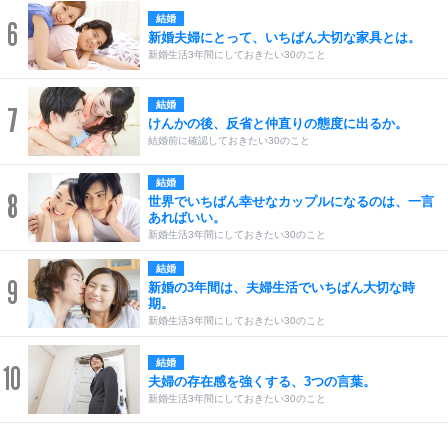
結婚
6
新婚夫婦にとって、いちばん大切な家具とは。
新婚生活3年間にしておきたい30のこと
結婚
7
けんかの後、反省と仲直りの態度に出るか。
結婚前に確認しておきたい30のこと
結婚
8
世界でいちばん幸せなカップルになるのは、一言
あればいい。
新婚生活3年間にしておきたい30のこと
結婚
9
新婚の3年間は、夫婦生活でいちばん大切な時
期。
新婚生活3年間にしておきたい30のこと
結婚
10
夫婦の存在感を強くする、3つの言葉。
新婚生活3年間にしておきたい30のこと