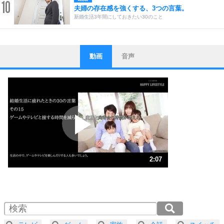
10
夫婦の存在感を強くする、3つの言葉。
新婚生活3年間にしておきたい30のこと
動画
音声
ストレス対策
1
他人と比べない。
いっそのこと、他人を見ない。
いらいらしない人になる30の方法
プラス思考
2
ポジティブになれない原因は、行動しないから。
ポジティブ思考になる30の方法
ストレス対策
3
人生、なんとかなるもの。
2:07
気楽に生きる30の方法
1.0倍速 （497KB 2分7秒）
1.5倍速 （332KB 1分24秒）
自分磨き
4
器の大きい人は、怒りを優しさで表現する。
2.0倍速 （249KB 1分3秒）
器の大きい人になる30の方法
2.5倍速 （200KB 50秒）