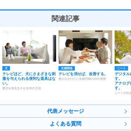
10
人を好きになったら、まず相手を徹底的に信じる
ことが大切。
恋する人が知っておきたい30の大切なこと
関連記事
犬
夫婦関係
ニート
テレビほど、犬にさまざまな刺
テレビを消せば、改善する。
デジタル
激を与えられる便利な道具はな
す。
妻が心がけたい夫婦円満の30の習慣
い。
アナログ
す。
愛犬を長生きさせる30の方法
ニートが社
代表メッセージ
よくある質問