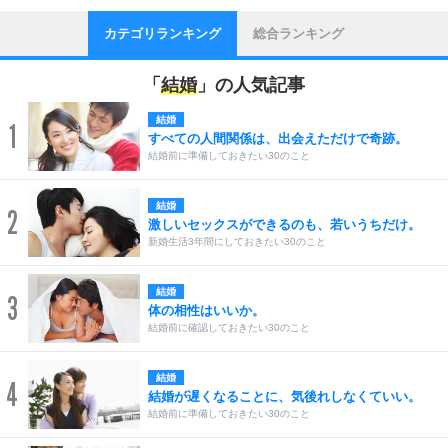
カテゴリランキング
総合ランキング
「
結婚
」の人気記事
結婚
1
すべての人間関係は、出会えただけで奇跡。
結婚前に準備しておきたい30のこと
結婚
2
激しいセックスができるのも、若いうちだけ。
新婚生活3年間にしておきたい30のこと
結婚
3
体の相性はいいか。
結婚前に確認しておきたい30のこと
結婚
4
結婚が遅くなることに、気後れしなくていい。
結婚前に準備しておきたい30のこと