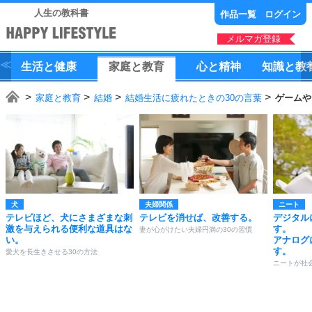
人生の教科書
作品一覧
ログイン
メルマガ登録
生活
と
健康
家庭
と
教育
心
と
精神
知識
と
教
家庭と教育
結婚
結婚生活に疲れたときの30の言葉
ゲームや
犬
夫婦関係
ニート
テレビほど、犬にさまざまな刺
テレビを消せば、改善する。
デジタル
激を与えられる便利な道具はな
す。
妻が心がけたい夫婦円満の30の習慣
い。
アナログ
す。
愛犬を長生きさせる30の方法
ニートが社