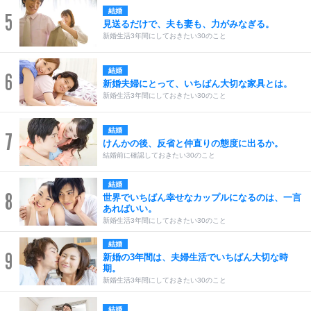
結婚
5
見送るだけで、夫も妻も、力がみなぎる。
新婚生活3年間にしておきたい30のこと
結婚
6
新婚夫婦にとって、いちばん大切な家具とは。
新婚生活3年間にしておきたい30のこと
結婚
7
けんかの後、反省と仲直りの態度に出るか。
結婚前に確認しておきたい30のこと
結婚
8
世界でいちばん幸せなカップルになるのは、一言
あればいい。
新婚生活3年間にしておきたい30のこと
結婚
9
新婚の3年間は、夫婦生活でいちばん大切な時
期。
新婚生活3年間にしておきたい30のこと
結婚