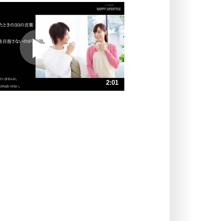
いっそのこと、他人を見ない。
いらいらしない人になる30の方法
プラス思考
ポジティブになれない原因は、行動
しないから。
ポジティブ思考になる30の方法
ストレス対策
2:01
人生、なんとかなるもの。
気楽に生きる30の方法
速 （476KB 2分1秒）
速 （318KB 1分21秒）
自分磨き
器の大きい人は、怒りを優しさで表
速 （239KB 1分0秒）
現する。
速 （191KB 48秒）
器の大きい人になる30の方法
速 （159KB 40秒）
プラス思考
速 （137KB 34秒）
ネガティブな人は、複雑に考える。
速 （120KB 30秒）
ポジティブな人は、シンプルに考え
る。
ポジティブ思考になる30の方法
ストレス対策