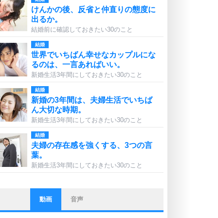
けんかの後、反省と仲直りの態度に
出るか。
結婚前に確認しておきたい30のこと
結婚
世界でいちばん幸せなカップルにな
るのは、一言あればいい。
新婚生活3年間にしておきたい30のこと
結婚
新婚の3年間は、夫婦生活でいちば
ん大切な時期。
新婚生活3年間にしておきたい30のこと
結婚
夫婦の存在感を強くする、3つの言
葉。
新婚生活3年間にしておきたい30のこと
動画
音声
ストレス対策
他人と比べない。