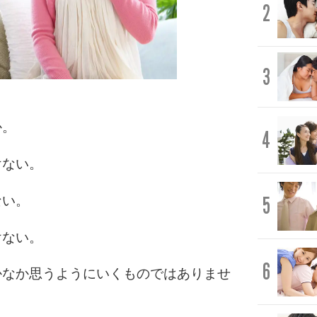
2
3
か。
4
けない。
5
ない。
けない。
6
かなか思うようにいくものではありませ