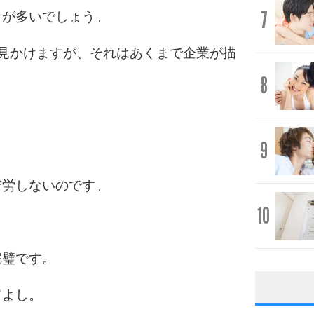
7
うが多いでしょう。
見かけますが、それはあくまで企業が描
8
9
苦労しないのです。
10
完璧です。
てよし。
1