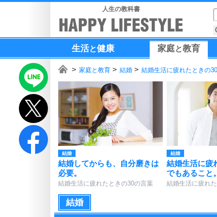
人生の教科書
生活
健康
家庭
教育
と
と
家庭と教育
結婚
結婚生活に疲れたときの3
結婚
結婚
結婚してからも、自分磨きは
結婚生活に疲
必要。
でもあること
結婚生活に疲れたときの30の言葉
結婚生活に疲れた
結婚