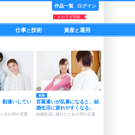
作品一覧
ログイン
メルマガ登録
仕事
技術
資産
運用
と
と
結婚
、勘違いしてい
言葉遣いが乱暴になると、結
婚生活に疲れやすくなる。
ときの30の言葉
結婚生活に疲れたときの30の言葉