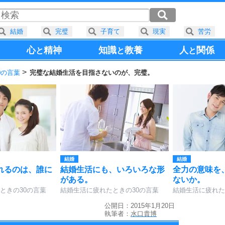
結婚
完璧
子育て
現実
苦労
心
精神
知識
教養
人
関係
と
と
と
0の言葉
完璧な結婚生活を目指さないのが、完璧。
結婚
結婚
れるのは、誰に
結婚生活にも、いろいろな形
全力の意味を
。
がある。
ないか。
ときの30の言葉
結婚生活に疲れたときの30の言葉
結婚生活に疲れた
公開日：2015年1月20日
執筆者：
水口貴博