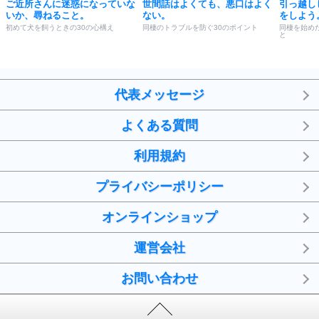
ご近所さんに迷惑になっていな
世間話はよくても、悪口はよく
引っ越し
いか、尋ねること。
ない。
をしよう
初めて犬を飼うときの30の心構え
同棲のトラブルを防ぐ30のポイント
同棲を始め
と
代表メッセージ
よくある質問
利用規約
プライバシーポリシー
オンラインショップ
運営会社
お問い合わせ