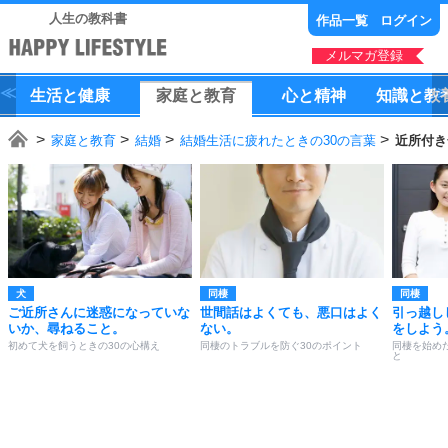
人生の教科書
作品一覧
ログイン
メルマガ登録
生活
と
健康
家庭
と
教育
心
と
精神
知識
と
教
家庭と教育
結婚
結婚生活に疲れたときの30の言葉
近所付き
犬
同棲
同棲
ご近所さんに迷惑になっていな
世間話はよくても、悪口はよく
引っ越し
いか、尋ねること。
ない。
をしよう
初めて犬を飼うときの30の心構え
同棲のトラブルを防ぐ30のポイント
同棲を始め
と