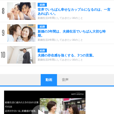
結婚
8
世界でいちばん幸せなカップルになるのは、一言
あればいい。
新婚生活3年間にしておきたい30のこと
結婚
9
新婚の3年間は、夫婦生活でいちばん大切な時
期。
新婚生活3年間にしておきたい30のこと
結婚
10
夫婦の存在感を強くする、3つの言葉。
新婚生活3年間にしておきたい30のこと
動画
音声
ストレス対策
1
他人と比べない。
いっそのこと、他人を見ない。
いらいらしない人になる30の方法
プラス思考
2
ポジティブになれない原因は、行動しないから。