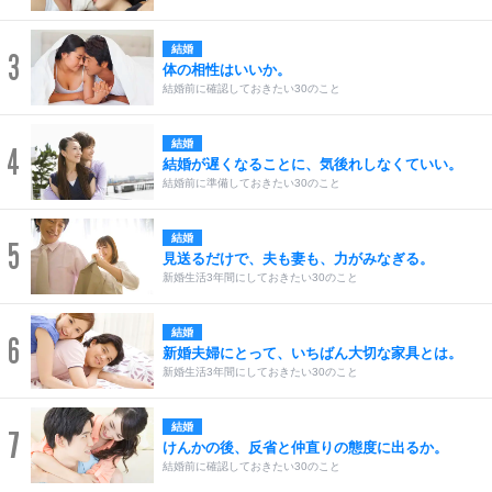
結婚
3
体の相性はいいか。
結婚前に確認しておきたい30のこと
結婚
4
結婚が遅くなることに、気後れしなくていい。
結婚前に準備しておきたい30のこと
結婚
5
見送るだけで、夫も妻も、力がみなぎる。
新婚生活3年間にしておきたい30のこと
結婚
6
新婚夫婦にとって、いちばん大切な家具とは。
新婚生活3年間にしておきたい30のこと
結婚
7
けんかの後、反省と仲直りの態度に出るか。
結婚前に確認しておきたい30のこと