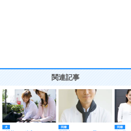
自分磨き
8
いらない物は、徹底的に捨てる。
気品と美しさを身につける30の方法
勉強法
9
謙虚な人こそ、本当に強い人。
頭の使い方がうまくなる30の方法
恋愛学
10
人を好きになったら、まず相手を徹底的に信じる
ことが大切。
恋する人が知っておきたい30の大切なこと
関連記事
犬
同棲
同棲