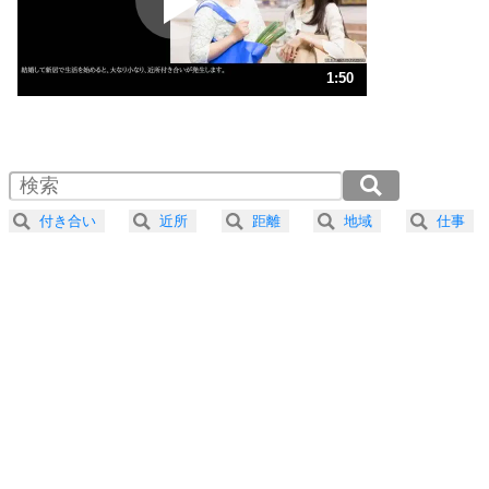
ポジティブ思考になる30の方法
ストレス対策
3
人生、なんとかなるもの。
1:50
気楽に生きる30の方法
1.0倍速 （431KB 1分50秒）
1.5倍速 （288KB 1分13秒）
自分磨き
4
器の大きい人は、怒りを優しさで表現する。
2.0倍速 （216KB 55秒）
器の大きい人になる30の方法
2.5倍速 （173KB 44秒）
付き合い
近所
距離
地域
仕事
3.0倍速 （144KB 36秒）
プラス思考
5
ネガティブな人は、複雑に考える。
3.5倍速 （124KB 31秒）
ポジティブな人は、シンプルに考える。
4.0倍速 （108KB 27秒）
ポジティブ思考になる30の方法
ストレス対策
6
価値観を捨てると、いらいらも消える。
いらいらしない人になる30の方法
プラス思考
7
気持ちはなくていいから、とにかく癖にしてしま
う。
ポジティブ思考になる30の方法