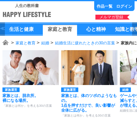
人生の教科書
作品一覧
ログイン
メルマガ登録
生活
と
健康
家庭
と
教育
心
と
精神
知識
と
教
家庭と教育
結婚
結婚生活に疲れたときの30の言葉
家族内に
家族運営
家族運営
結婚
家族とは、脱衣所。
家族とは、体のツボのようなも
ゲームや
裸になる場所。
の。
減らすと
1点を押すだけで、良い影響が
が増える
「家族とは何か」を考える30の言葉
全体に広がる。
結婚生活に
「家族とは何か」を考える30の言葉