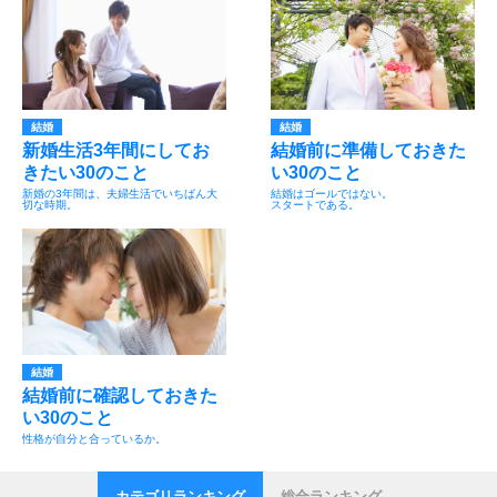
結婚
結婚
新婚生活3年間にしてお
結婚前に準備しておきた
きたい30のこと
い30のこと
新婚の3年間は、夫婦生活でいちばん大
結婚はゴールではない。
切な時期。
スタートである。
結婚
結婚前に確認しておきた
い30のこと
性格が自分と合っているか。
カテゴリランキング
総合ランキング