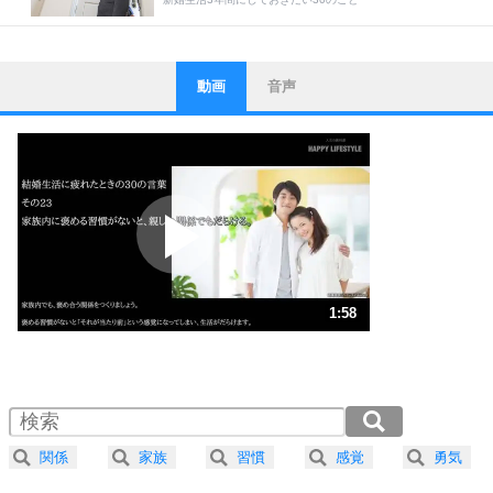
動画
音声
ストレス対策
1
他人と比べない。
いっそのこと、他人を見ない。
いらいらしない人になる30の方法
プラス思考
2
ポジティブになれない原因は、行動しないから。
ポジティブ思考になる30の方法
ストレス対策
3
人生、なんとかなるもの。
1:58
気楽に生きる30の方法
1.0倍速 （464KB 1分58秒）
1.5倍速 （310KB 1分19秒）
自分磨き
4
器の大きい人は、怒りを優しさで表現する。
2.0倍速 （232KB 59秒）
器の大きい人になる30の方法
2.5倍速 （186KB 47秒）
関係
家族
習慣
感覚
勇気
3.0倍速 （155KB 39秒）
プラス思考
ネガティブな人は、複雑に考える。