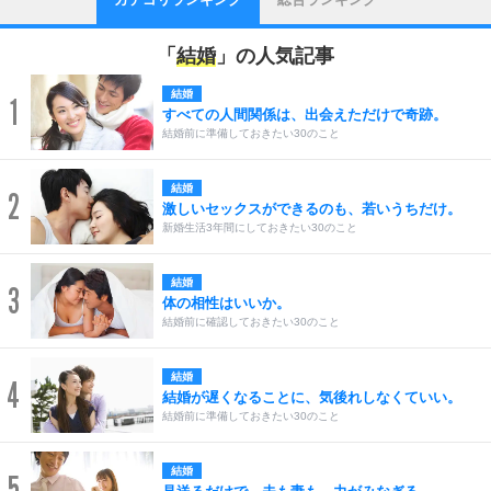
「
結婚
」の人気記事
結婚
1
すべての人間関係は、出会えただけで奇跡。
結婚前に準備しておきたい30のこと
結婚
2
激しいセックスができるのも、若いうちだけ。
新婚生活3年間にしておきたい30のこと
結婚
3
体の相性はいいか。
結婚前に確認しておきたい30のこと
結婚
4
結婚が遅くなることに、気後れしなくていい。
結婚前に準備しておきたい30のこと
結婚
5