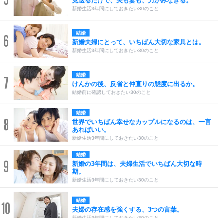
見送るだけで、夫も妻も、力がみなぎる。
新婚生活3年間にしておきたい30のこと
結婚
6
新婚夫婦にとって、いちばん大切な家具とは。
新婚生活3年間にしておきたい30のこと
結婚
7
けんかの後、反省と仲直りの態度に出るか。
結婚前に確認しておきたい30のこと
結婚
8
世界でいちばん幸せなカップルになるのは、一言
あればいい。
新婚生活3年間にしておきたい30のこと
結婚
9
新婚の3年間は、夫婦生活でいちばん大切な時
期。
新婚生活3年間にしておきたい30のこと
結婚
10
夫婦の存在感を強くする、3つの言葉。
新婚生活3年間にしておきたい30のこと