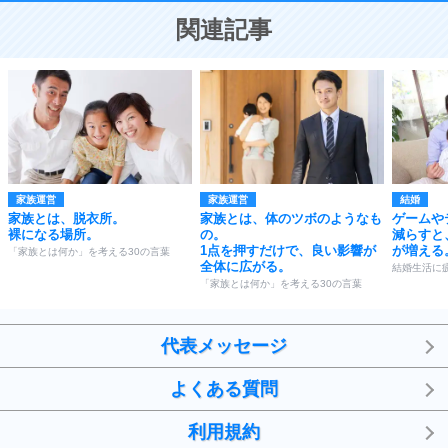
恋する人が知っておきたい30の大切なこと
関連記事
家族運営
家族運営
結婚
家族とは、脱衣所。
家族とは、体のツボのようなも
ゲームや
裸になる場所。
の。
減らすと
1点を押すだけで、良い影響が
が増える
「家族とは何か」を考える30の言葉
全体に広がる。
結婚生活に
「家族とは何か」を考える30の言葉
代表メッセージ
よくある質問
利用規約