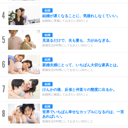
結婚
4
結婚が遅くなることに、気後れしなくていい。
結婚前に準備しておきたい30のこと
結婚
5
見送るだけで、夫も妻も、力がみなぎる。
新婚生活3年間にしておきたい30のこと
結婚
6
新婚夫婦にとって、いちばん大切な家具とは。
新婚生活3年間にしておきたい30のこと
結婚
7
けんかの後、反省と仲直りの態度に出るか。
結婚前に確認しておきたい30のこと
結婚
8
世界でいちばん幸せなカップルになるのは、一言
あればいい。
新婚生活3年間にしておきたい30のこと