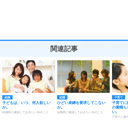
勉強法
9
謙虚な人こそ、本当に強い人。
頭の使い方がうまくなる30の方法
恋愛学
10
人を好きになったら、まず相手を徹底的に信じる
ことが大切。
恋する人が知っておきたい30の大切なこと
関連記事
結婚
結婚
子育て
子どもは、いつ、何人欲しい
ひどい束縛を要求してこない
子育てに
か。
か。
の素晴ら
い。
結婚前に確認しておきたい30のこと
結婚前に確認しておきたい30のこと
子育てに疲