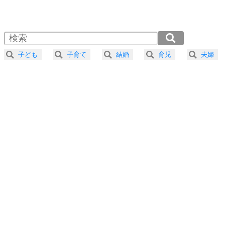
1.0倍速 （570KB 2分25秒）
1.5倍速 （381KB 1分37秒）
自分磨き
4
器の大きい人は、怒りを優しさで表現する。
2.0倍速 （286KB 1分12秒）
器の大きい人になる30の方法
2.5倍速 （229KB 58秒）
子ども
子育て
結婚
育児
夫婦
3.0倍速 （191KB 48秒）
プラス思考
5
ネガティブな人は、複雑に考える。
3.5倍速 （164KB 41秒）
ポジティブな人は、シンプルに考える。
4.0倍速 （143KB 36秒）
ポジティブ思考になる30の方法
ストレス対策
6
価値観を捨てると、いらいらも消える。
いらいらしない人になる30の方法
プラス思考
7
気持ちはなくていいから、とにかく癖にしてしま
う。
ポジティブ思考になる30の方法
自分磨き
8
いらない物は、徹底的に捨てる。
気品と美しさを身につける30の方法