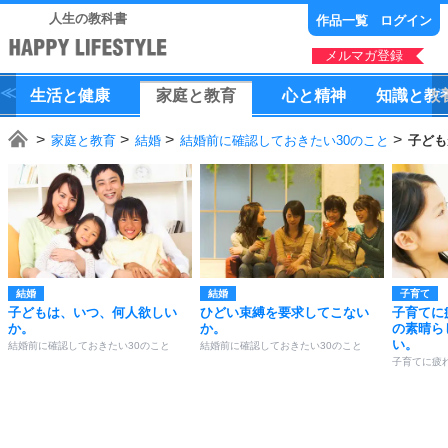
人生の教科書
作品一覧
ログイン
メルマガ登録
生活
と
健康
家庭
と
教育
心
と
精神
知識
と
教
家庭と教育
結婚
結婚前に確認しておきたい30のこと
子ども
結婚
結婚
子育て
子どもは、いつ、何人欲しい
ひどい束縛を要求してこない
子育てに
か。
か。
の素晴ら
い。
結婚前に確認しておきたい30のこと
結婚前に確認しておきたい30のこと
子育てに疲