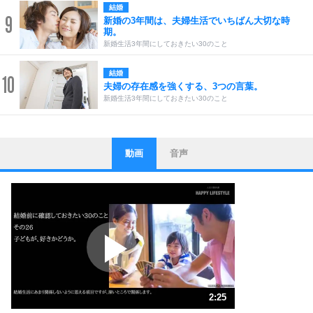
結婚
9
新婚の3年間は、夫婦生活でいちばん大切な時
期。
新婚生活3年間にしておきたい30のこと
結婚
10
夫婦の存在感を強くする、3つの言葉。
新婚生活3年間にしておきたい30のこと
動画
音声
ストレス対策
1
他人と比べない。
いっそのこと、他人を見ない。
いらいらしない人になる30の方法
プラス思考
2
ポジティブになれない原因は、行動しないから。
ポジティブ思考になる30の方法
ストレス対策
3
人生、なんとかなるもの。
2:25
気楽に生きる30の方法