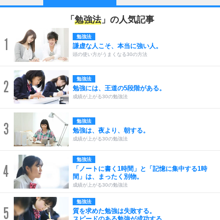
「
勉強法
」の人気記事
勉強法
1
謙虚な人こそ、本当に強い人。
頭の使い方がうまくなる30の方法
勉強法
2
勉強には、王道の5段階がある。
成績が上がる30の勉強法
勉強法
3
勉強は、夜より、朝する。
成績が上がる30の勉強法
勉強法
4
「ノートに書く1時間」と「記憶に集中する1時
間」は、まったく別物。
成績が上がる30の勉強法
勉強法
5
質を求めた勉強は失敗する。
スピードのある勉強が成功する。