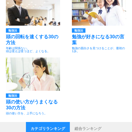
勉強法
勉強法
頭の回転を速くする30の
勉強が好きになる30の言
方法
葉
年齢は関係ない。
勉強の面白さを見つけることが、最初の
頭は使えば使うほど、よくなる。
1歩。
勉強法
頭の使い方がうまくなる
30の方法
頭の使い方を、上手になろう。
カテゴリランキング
総合ランキング