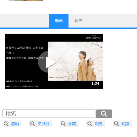
動画
音声
ストレス対策
1
他人と比べない。
いっそのこと、他人を見ない。
いらいらしない人になる30の方法
プラス思考
2
ポジティブになれない原因は、行動しないから。
ポジティブ思考になる30の方法
ストレス対策
3
人生、なんとかなるもの。
1:24
気楽に生きる30の方法
1.0倍速 （330KB 1分24秒）
1.5倍速 （221KB 56秒）
自分磨き
4
器の大きい人は、怒りを優しさで表現する。
2.0倍速 （166KB 42秒）
器の大きい人になる30の方法
2.5倍速 （133KB 33秒）
感動
受け皿
学問
刺激
知識
3.0倍速 （111KB 28秒）
プラス思考
5
ネガティブな人は、複雑に考える。
3.5倍速 （95KB 24秒）