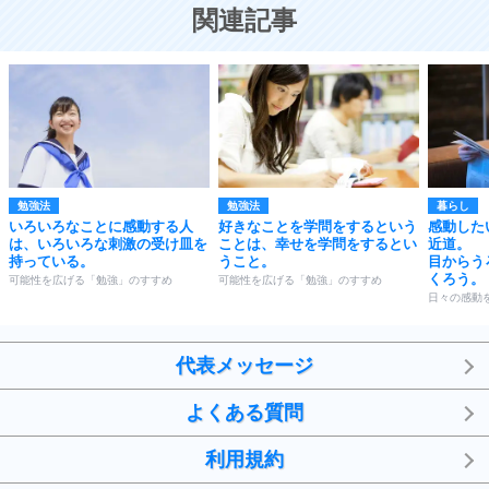
恋する人が知っておきたい30の大切なこと
関連記事
勉強法
勉強法
暮らし
いろいろなことに感動する人
好きなことを学問をするという
感動した
は、いろいろな刺激の受け皿を
ことは、幸せを学問をするとい
近道。
持っている。
うこと。
目からう
くろう。
可能性を広げる「勉強」のすすめ
可能性を広げる「勉強」のすすめ
日々の感動
代表メッセージ
よくある質問
利用規約