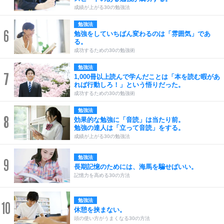
成績が上がる30の勉強法
勉強法
6
勉強をしていちばん変わるのは「雰囲気」であ
る。
成功するための30の勉強術
勉強法
7
1,000冊以上読んで学んだことは「本を読む暇があ
れば行動しろ！」という悟りだった。
成功するための30の勉強術
勉強法
8
効果的な勉強に「音読」は当たり前。
勉強の達人は「立って音読」をする。
成績が上がる30の勉強法
勉強法
9
長期記憶のためには、海馬を騙せばいい。
記憶力を高める30の方法
勉強法
10
休憩を挟まない。
頭の使い方がうまくなる30の方法