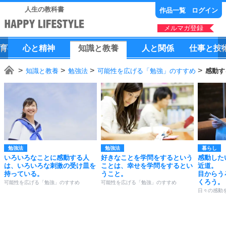
人生の教科書
作品一覧
ログイン
メルマガ登録
育
心
と
精神
知識
と
教養
人
と
関係
仕事
と
技
知識と教養
勉強法
可能性を広げる「勉強」のすすめ
感動す
勉強法
勉強法
暮らし
いろいろなことに感動する人
好きなことを学問をするという
感動した
は、いろいろな刺激の受け皿を
ことは、幸せを学問をするとい
近道。
持っている。
うこと。
目からう
くろう。
可能性を広げる「勉強」のすすめ
可能性を広げる「勉強」のすすめ
日々の感動