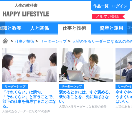
人生の教科書
作品一覧
ログイン
メルマガ登録
知識
と
教養
人
と
関係
仕事
と
技術
資産
と
運用
仕事と技術
リーダーシップ
人望のあるリーダーになる30の条
リーダーシップ
リーダーシップ
リーダー
「それくらい」は禁句。
褒めるときには、すぐ褒める。
今すぐや
「それくらい」と言うことで、
褒めることを、先に延ばさな
うまくい
部下の仕事を侮辱することにな
い。
ばいい。
る。
人望のあるリーダーになる30の条件
人望のある
人望のあるリーダーになる30の条件