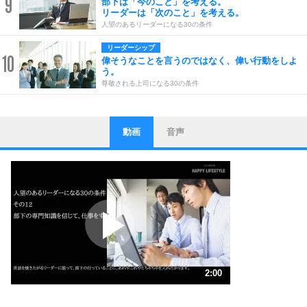
9
部下は「今のこと」を考える。
リーダーは「次のこと」を考える。
人望のあるリーダーになる30の条件
リーダーシップ
10
偉そうなことを言うのではなく、偉い行動をしよ
う。
尊敬される上司になる30の条件
動画
音声
ストレス対策
1
他人と比べない。
いっそのこと、他人を見ない。
いらいらしない人になる30の方法
プラス思考
2
ポジティブになれない原因は、行動しないから。
ポジティブ思考になる30の方法
ストレス対策
3
人生、なんとかなるもの。
2:00
気楽に生きる30の方法
1.0倍速 （470KB 2分0秒）