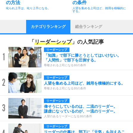
の方法
の条件
叱られ上手は、叱り上手になる。
人望を集める上司ほど、雑用を積極的に
する。
カテゴリランキング
総合ランキング
「
リーダーシップ
」の人気記事
リーダーシップ
1
「知識」で部下に勝とうとしてはいけない。
「人間性」で部下を圧倒する。
尊敬される上司になる30の条件
リーダーシップ
2
人望を集める上司ほど、雑用を積極的にする。
尊敬される上司になる30の条件
リーダーシップ
3
偉そうにしているのは、二流のリーダー。
謙虚になっているのが、一流のリーダー。
人望のあるリーダーになる30の条件
リーダーシップ
リーダーの仕事は、部下に「元気」を与えるこ