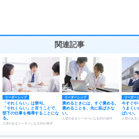
9
謙虚な人こそ、本当に強い人。
頭の使い方がうまくなる30の方法
恋愛学
10
人を好きになったら、まず相手を徹底的に信じる
ことが大切。
恋する人が知っておきたい30の大切なこと
関連記事
リーダーシップ
リーダーシップ
リーダー
「それくらい」は禁句。
褒めるときには、すぐ褒める。
今すぐや
「それくらい」と言うことで、
褒めることを、先に延ばさな
うまくい
部下の仕事を侮辱することにな
い。
ばいい。
る。
人望のあるリーダーになる30の条件
人望のある
人望のあるリーダーになる30の条件