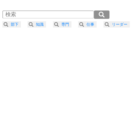
1.5倍速 （314KB 1分20秒）
自分磨き
4
器の大きい人は、怒りを優しさで表現する。
2.0倍速 （235KB 1分0秒）
器の大きい人になる30の方法
2.5倍速 （189KB 48秒）
部下
知識
専門
仕事
リーダー
3.0倍速 （157KB 40秒）
プラス思考
5
ネガティブな人は、複雑に考える。
3.5倍速 （135KB 34秒）
ポジティブな人は、シンプルに考える。
4.0倍速 （118KB 30秒）
ポジティブ思考になる30の方法
ストレス対策
6
価値観を捨てると、いらいらも消える。
いらいらしない人になる30の方法
プラス思考
7
気持ちはなくていいから、とにかく癖にしてしま
う。
ポジティブ思考になる30の方法
自分磨き
8
いらない物は、徹底的に捨てる。
気品と美しさを身につける30の方法
勉強法