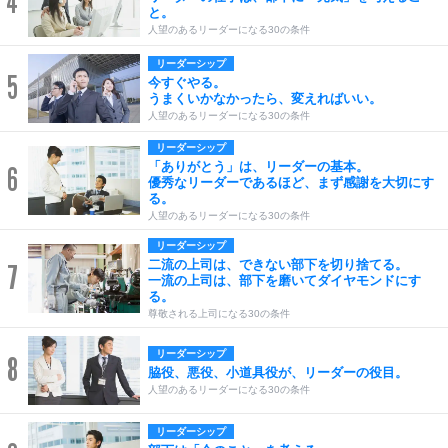
4
と。
人望のあるリーダーになる30の条件
リーダーシップ
5
今すぐやる。
うまくいかなかったら、変えればいい。
人望のあるリーダーになる30の条件
リーダーシップ
「ありがとう」は、リーダーの基本。
6
優秀なリーダーであるほど、まず感謝を大切にす
る。
人望のあるリーダーになる30の条件
リーダーシップ
二流の上司は、できない部下を切り捨てる。
7
一流の上司は、部下を磨いてダイヤモンドにす
る。
尊敬される上司になる30の条件
リーダーシップ
8
脇役、悪役、小道具役が、リーダーの役目。
人望のあるリーダーになる30の条件
リーダーシップ