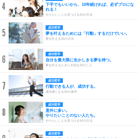
4
下手でもいいから、10年続ければ、必ずプロにな
れる！
やりたいことを見つける30の方法
成功哲学
5
夢を叶えるためには「行動」するだけでいい。
夢を叶える30の方法
成功哲学
6
自分を最大限に生かしきる夢を持つ。
夢を叶えるときに大切な30のこと
成功哲学
7
行動できる人が、成功する。
成功者になる30の条件
成功哲学
8
意外に多い。
やりたいことのない人たち。
やりたいことを見つける30の方法
成功哲学