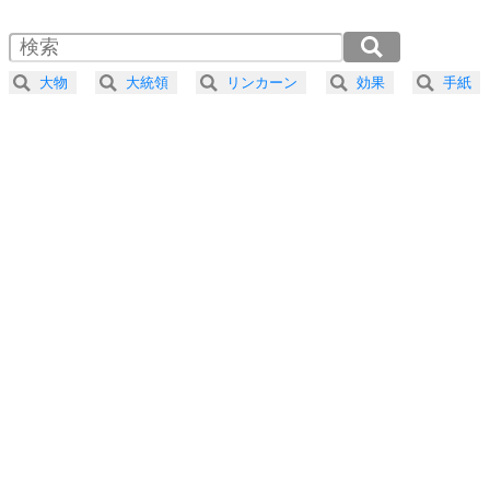
1.5倍速 （322KB 1分22秒）
自分磨き
4
器の大きい人は、怒りを優しさで表現する。
2.0倍速 （242KB 1分1秒）
器の大きい人になる30の方法
2.5倍速 （194KB 49秒）
大物
大統領
リンカーン
効果
手紙
3.0倍速 （162KB 41秒）
プラス思考
5
ネガティブな人は、複雑に考える。
3.5倍速 （139KB 35秒）
ポジティブな人は、シンプルに考える。
4.0倍速 （121KB 30秒）
ポジティブ思考になる30の方法
ストレス対策
6
価値観を捨てると、いらいらも消える。
いらいらしない人になる30の方法
プラス思考
7
気持ちはなくていいから、とにかく癖にしてしま
う。
ポジティブ思考になる30の方法
自分磨き
8
いらない物は、徹底的に捨てる。
気品と美しさを身につける30の方法
勉強法