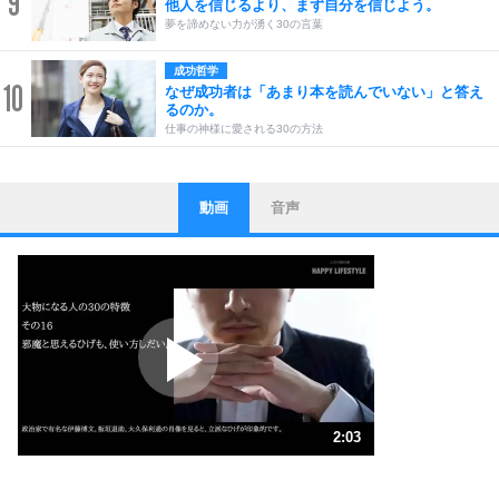
9
他人を信じるより、まず自分を信じよう。
夢を諦めない力が湧く30の言葉
成功哲学
10
なぜ成功者は「あまり本を読んでいない」と答え
るのか。
仕事の神様に愛される30の方法
動画
音声
ストレス対策
1
他人と比べない。
いっそのこと、他人を見ない。
いらいらしない人になる30の方法
プラス思考
2
ポジティブになれない原因は、行動しないから。
ポジティブ思考になる30の方法
ストレス対策
3
人生、なんとかなるもの。
2:03
気楽に生きる30の方法
1.0倍速 （483KB 2分3秒）