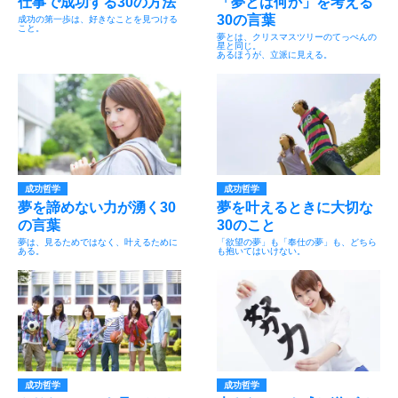
仕事で成功する30の方法
「夢とは何か」を考える
30の言葉
成功の第一歩は、好きなことを見つける
こと。
夢とは、クリスマスツリーのてっぺんの
星と同じ。
あるほうが、立派に見える。
成功哲学
成功哲学
夢を諦めない力が湧く30
夢を叶えるときに大切な
の言葉
30のこと
夢は、見るためではなく、叶えるために
「欲望の夢」も「奉仕の夢」も、どちら
ある。
も抱いてはいけない。
成功哲学
成功哲学