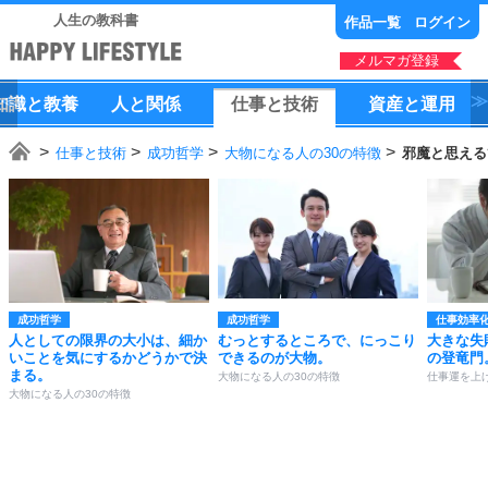
人生の教科書
作品一覧
ログイン
メルマガ登録
知識
と
教養
人
と
関係
仕事
と
技術
資産
と
運用
仕事と技術
成功哲学
大物になる人の30の特徴
邪魔と思える
成功哲学
成功哲学
仕事効率
人としての限界の大小は、細か
むっとするところで、にっこり
大きな失
いことを気にするかどうかで決
できるのが大物。
の登竜門
まる。
大物になる人の30の特徴
仕事運を上げ
大物になる人の30の特徴