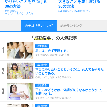
やりたいことを見つける
大きなことを成し遂げる
30の方法
30の方法
意外に多い。
100冊書いて、私は確信した。
やりたいことのない人たち。
カテゴリランキング
総合ランキング
「
成功哲学
」の人気記事
成功哲学
1
思いは、必ず実現する。
夢を諦めない力が湧く30の言葉
成功哲学
2
本当にやりたいことというのは、死んでもやりた
いことである。
やりたいことを見つける30の方法
成功哲学
3
正しいかどうかは、体調が良くなるかどうかで、
判断できる。
夢を叶えるときに大切な30のこと
成功哲学