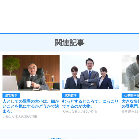
9
謙虚な人こそ、本当に強い人。
頭の使い方がうまくなる30の方法
恋愛学
10
人を好きになったら、まず相手を徹底的に信じる
ことが大切。
恋する人が知っておきたい30の大切なこと
関連記事
成功哲学
成功哲学
仕事効率
人としての限界の大小は、細か
むっとするところで、にっこり
大きな失
いことを気にするかどうかで決
できるのが大物。
の登竜門
まる。
大物になる人の30の特徴
仕事運を上げ
大物になる人の30の特徴