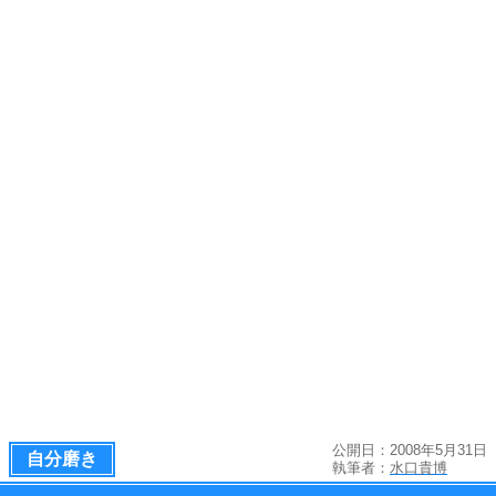
公開日：2008年5月31日
自分磨き
執筆者：
水口貴博