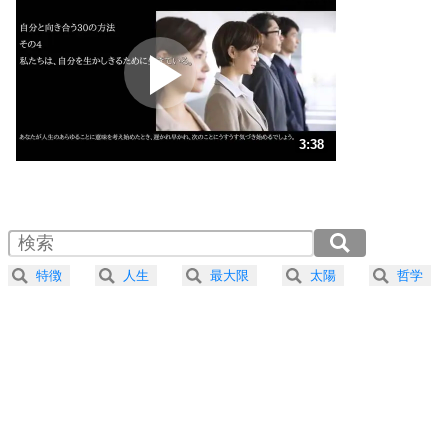
プラス思考
2
ポジティブになれない原因は、行動しないから。
ポジティブ思考になる30の方法
ストレス対策
3
人生、なんとかなるもの。
3:38
気楽に生きる30の方法
1.0倍速 （856KB 3分38秒）
1.5倍速 （571KB 2分25秒）
自分磨き
4
器の大きい人は、怒りを優しさで表現する。
2.0倍速 （428KB 1分49秒）
器の大きい人になる30の方法
2.5倍速 （343KB 1分27秒）
特徴
人生
最大限
太陽
哲学
3.0倍速 （286KB 1分12秒）
プラス思考
5
ネガティブな人は、複雑に考える。
3.5倍速 （245KB 1分2秒）
ポジティブな人は、シンプルに考える。
4.0倍速 （215KB 54秒）
ポジティブ思考になる30の方法
ストレス対策
6
価値観を捨てると、いらいらも消える。
いらいらしない人になる30の方法