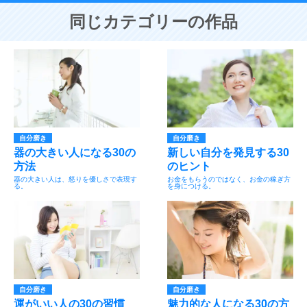
同じカテゴリーの作品
自分磨き
自分磨き
器の大きい人になる30の
新しい自分を発見する30
方法
のヒント
器の大きい人は、怒りを優しさで表現す
お金をもらうのではなく、お金の稼ぎ方
る。
を身につける。
自分磨き
自分磨き
運がいい人の30の習慣
魅力的な人になる30の方