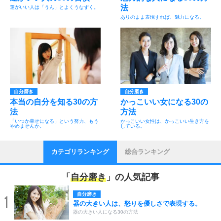
法
運がいい人は「うん」とよくうなずく。
ありのまま表現すれば、魅力になる。
自分磨き
自分磨き
本当の自分を知る30の方
かっこいい女になる30の
法
方法
「いつか幸せになる」という努力、もう
かっこいい女性は、かっこいい生き方を
やめませんか。
している。
カテゴリランキング
総合ランキング
「
自分磨き
」の人気記事
自分磨き
1
器の大きい人は、怒りを優しさで表現する。
器の大きい人になる30の方法