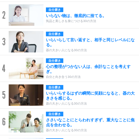
自分磨き
2
いらない物は、徹底的に捨てる。
気品と美しさを身につける30の方法
自分磨き
3
いらいらして言い返すと、相手と同じレベルにな
る。
器の大きい人になる30の方法
自分磨き
4
心の整理がつかない人は、余計なことを考えす
ぎ。
自分と向き合う30の方法
自分磨き
5
いらいらするはずの瞬間に笑顔になると、器の大
きさを感じる。
器の大きい人になる30の方法
自分磨き
6
ささいなことにとらわれすぎず、重大なことに焦
点を合わせる。
器の大きい人になる30の方法