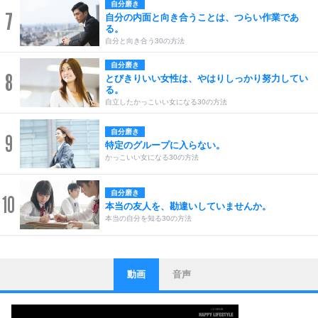
自分磨き
7
自分の内面と向き合うことは、つらい作業であ
る。
自分と向き合う30の方法
自分磨き
8
とびきりいい女性は、やはりしっかり努力してい
る。
自立したかっこいい女になる30の方法
自分磨き
9
特定のグループに入らない。
かっこいい女になる30の方法
自分磨き
10
本当の友人を、勘違いしていませんか。
本当の自分を知る30の方法
動画
音声
ストレス対策
1
他人と比べない。
いっそのこと、他人を見ない。
いらいらしない人になる30の方法