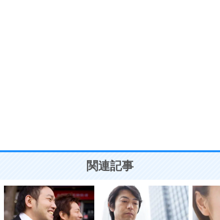
プラス思考
7
気持ちはなくていいから、とにかく癖にしてしま
う。
ポジティブ思考になる30の方法
自分磨き
8
いらない物は、徹底的に捨てる。
気品と美しさを身につける30の方法
勉強法
9
謙虚な人こそ、本当に強い人。
頭の使い方がうまくなる30の方法
恋愛学
10
人を好きになったら、まず相手を徹底的に信じる
ことが大切。
恋する人が知っておきたい30の大切なこと
関連記事