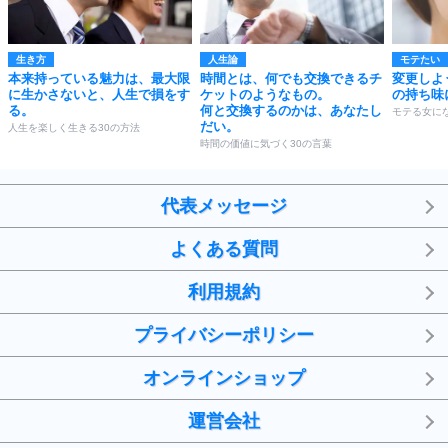
生き方
人生論
モテたい
本来持っている魅力は、最大限
時間とは、何でも交換できるチ
変更しよ
に生かさないと、人生で損をす
ケットのようなもの。
の持ち味
る。
何と交換するのかは、あなたし
モテる女にな
だい。
人生を楽しく生きる30の方法
時間の価値に気づく30の言葉
代表メッセージ
よくある質問
利用規約
プライバシーポリシー
オンラインショップ
運営会社