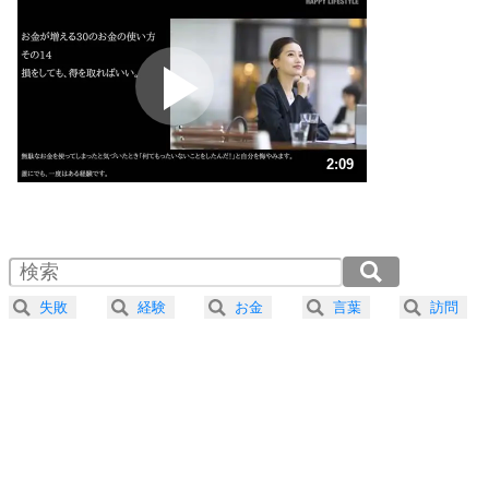
いらいらしない人になる30の方法
プラス思考
2
ポジティブになれない原因は、行動しないから。
ポジティブ思考になる30の方法
ストレス対策
3
人生、なんとかなるもの。
2:09
気楽に生きる30の方法
1.0倍速 （506KB 2分9秒）
1.5倍速 （338KB 1分26秒）
自分磨き
4
器の大きい人は、怒りを優しさで表現する。
2.0倍速 （254KB 1分4秒）
器の大きい人になる30の方法
2.5倍速 （203KB 51秒）
失敗
経験
お金
言葉
訪問
3.0倍速 （169KB 43秒）
プラス思考
5
ネガティブな人は、複雑に考える。
3.5倍速 （145KB 37秒）
ポジティブな人は、シンプルに考える。
4.0倍速 （127KB 32秒）
ポジティブ思考になる30の方法
ストレス対策
6
価値観を捨てると、いらいらも消える。
いらいらしない人になる30の方法