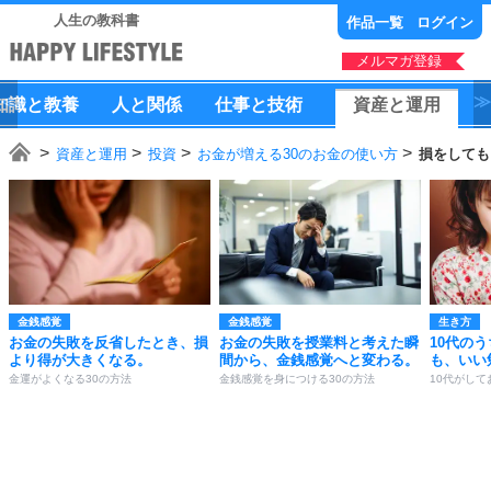
人生の教科書
作品一覧
ログイン
メルマガ登録
知識
と
教養
人
と
関係
仕事
と
技術
資産
と
運用
資産と運用
投資
お金が増える30のお金の使い方
損をしても
金銭感覚
金銭感覚
生き方
お金の失敗を反省したとき、損
お金の失敗を授業料と考えた瞬
10代の
より得が大きくなる。
間から、金銭感覚へと変わる。
も、いい
金運がよくなる30の方法
金銭感覚を身につける30の方法
10代がして