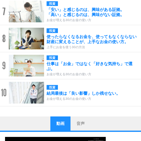
投資
7
「安い」と感じるのは、興味がある証拠。
「高い」と感じるのは、興味がない証拠。
お金が増える30のお金の使い方
投資
8
使ったらなくなるお金を、使ってもなくならない
財産に変えることが、上手なお金の使い方。
上手にお金を使う30の方法
投資
9
仕事は「お金」ではなく「好きな気持ち」で選
ぶ。
お金が増える30のお金の使い方
投資
10
結局最後は「良い影響」しか残せない。
お金が増える30のお金の使い方
動画
音声
ストレス対策
1
他人と比べない。
いっそのこと、他人を見ない。