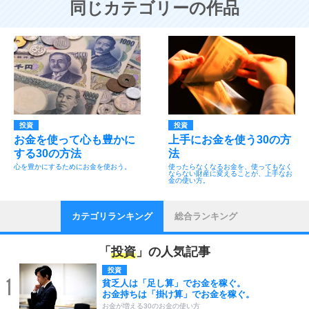
同じカテゴリーの作品
投資
投資
お金を使って心も豊かに
上手にお金を使う30の方
する30の方法
法
心を豊かにするためにお金を使おう。
使ったらなくなるお金を、使ってもなく
ならない財産に変えることが、上手なお
金の使い方。
カテゴリランキング
総合ランキング
「
投資
」の人気記事
投資
1
貧乏人は「足し算」でお金を稼ぐ。
お金持ちは「掛け算」でお金を稼ぐ。
お金が増える30のお金の使い方