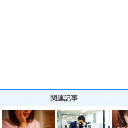
プラス思考
7
気持ちはなくていいから、とにかく癖にしてしま
う。
ポジティブ思考になる30の方法
自分磨き
8
いらない物は、徹底的に捨てる。
気品と美しさを身につける30の方法
勉強法
9
謙虚な人こそ、本当に強い人。
頭の使い方がうまくなる30の方法
恋愛学
10
人を好きになったら、まず相手を徹底的に信じる
ことが大切。
恋する人が知っておきたい30の大切なこと
関連記事