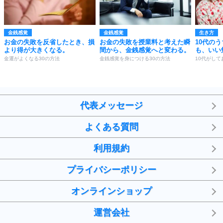
金銭感覚
金銭感覚
生き方
お金の失敗を反省したとき、損
お金の失敗を授業料と考えた瞬
10代の
より得が大きくなる。
間から、金銭感覚へと変わる。
も、いい
金運がよくなる30の方法
金銭感覚を身につける30の方法
10代がして
代表メッセージ
よくある質問
利用規約
プライバシーポリシー
オンラインショップ
運営会社