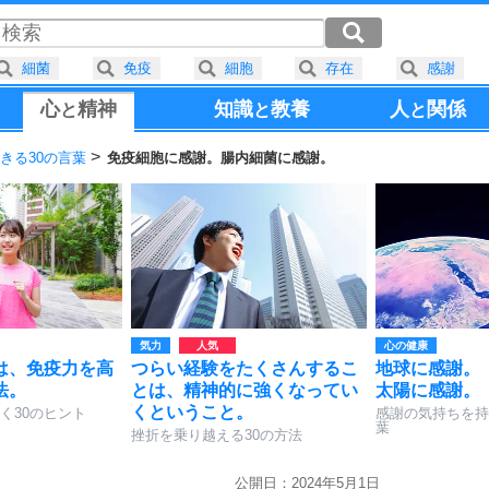
細菌
免疫
細胞
存在
感謝
心
精神
知識
教養
人
関係
と
と
と
きる30の言葉
免疫細胞に感謝。腸内細菌に感謝。
気力
心の健康
は、免疫力を高
つらい経験をたくさんするこ
地球に感謝。
法。
とは、精神的に強くなってい
太陽に感謝。
くということ。
く30のヒント
感謝の気持ちを持
葉
挫折を乗り越える30の方法
公開日：2024年5月1日