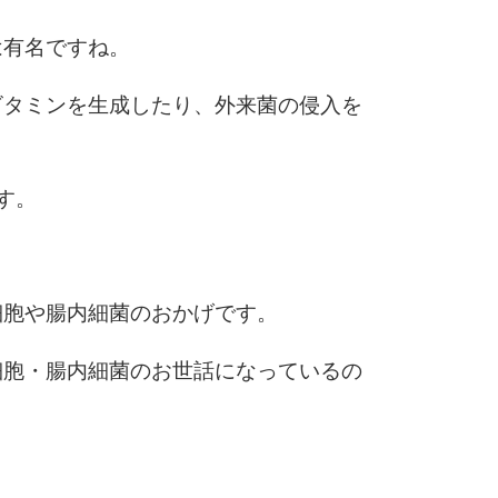
5
4.0倍
は有名ですね。
ビタミンを生成したり、外来菌の侵入を
6
す。
7
細胞や腸内細菌のおかげです。
8
細胞・腸内細菌のお世話になっているの
9
）