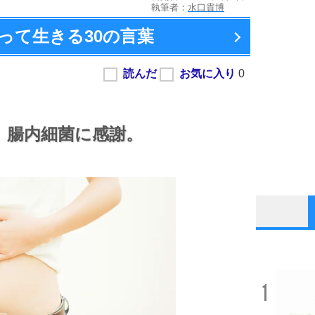
執筆者：
水口貴博
って生きる
30の言葉
。
腸内細菌に感謝。
1