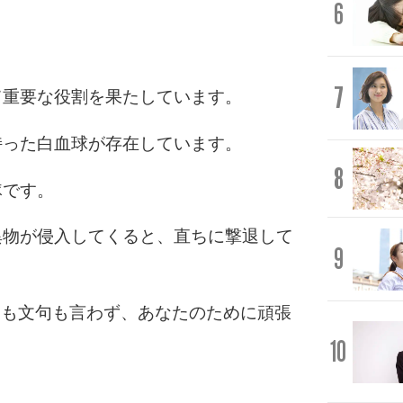
6
7
て重要な役割を果たしています。
持った白血球が存在しています。
8
隊です。
異物が侵入してくると、直ちに撃退して
9
愚痴も文句も言わず、あなたのために頑張
10