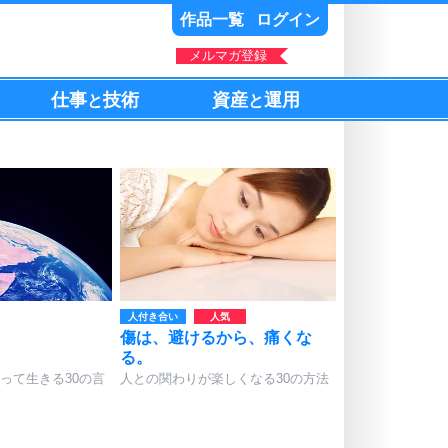
作品一覧
ログイン
メルマガ登録
仕事
技術
資産
運用
と
と
人付き合い
傷は、避けるから、痛くな
る。
って生きる30の言
人との関わりが楽しくなる30の方法