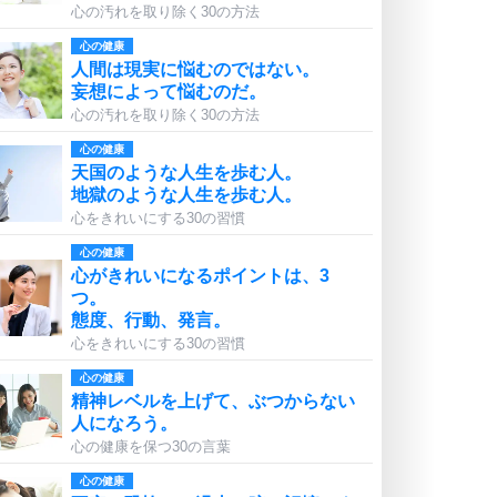
心の汚れを取り除く30の方法
心の健康
人間は現実に悩むのではない。
妄想によって悩むのだ。
心の汚れを取り除く30の方法
心の健康
天国のような人生を歩む人。
地獄のような人生を歩む人。
心をきれいにする30の習慣
心の健康
心がきれいになるポイントは、3
つ。
態度、行動、発言。
心をきれいにする30の習慣
心の健康
精神レベルを上げて、ぶつからない
人になろう。
心の健康を保つ30の言葉
心の健康