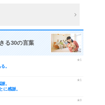
きる30の言葉
ある。
感謝。
とに感謝。