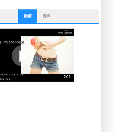
動画
音声
ストレス対策
他人と比べない。
いっそのこと、他人を見ない。
いらいらしない人になる30の方法
プラス思考
ポジティブになれない原因は、行動
しないから。
ポジティブ思考になる30の方法
ストレス対策
2:11
人生、なんとかなるもの。
気楽に生きる30の方法
速 （516KB 2分11秒）
速 （344KB 1分27秒）
自分磨き
器の大きい人は、怒りを優しさで表
速 （258KB 1分5秒）
現する。
速 （207KB 52秒）
器の大きい人になる30の方法
速 （172KB 43秒）
プラス思考
速 （148KB 37秒）
ネガティブな人は、複雑に考える。