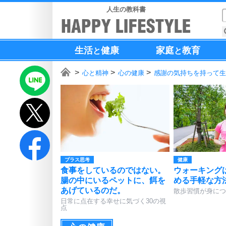
人生の教科書
生活
健康
家庭
教育
と
と
心と精神
心の健康
感謝の気持ちを持って生
プラス思考
健康
食事をしているのではない。
ウォーキング
腸の中にいるペットに、餌を
める手軽な方
あげているのだ。
散歩習慣が身につ
日常に点在する幸せに気づく30の視
点