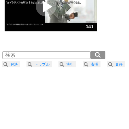
2
ポジティブになれない原因は、行動しないから。
ポジティブ思考になる30の方法
ストレス対策
3
人生、なんとかなるもの。
1:51
気楽に生きる30の方法
1.0倍速 （436KB 1分51秒）
1.5倍速 （291KB 1分14秒）
自分磨き
4
器の大きい人は、怒りを優しさで表現する。
2.0倍速 （218KB 55秒）
器の大きい人になる30の方法
2.5倍速 （175KB 44秒）
解決
トラブル
実行
表明
責任
3.0倍速 （146KB 37秒）
プラス思考
5
ネガティブな人は、複雑に考える。
3.5倍速 （125KB 31秒）
ポジティブな人は、シンプルに考える。
4.0倍速 （110KB 27秒）
ポジティブ思考になる30の方法
ストレス対策
6
価値観を捨てると、いらいらも消える。
いらいらしない人になる30の方法
プラス思考
7
気持ちはなくていいから、とにかく癖にしてしま
う。