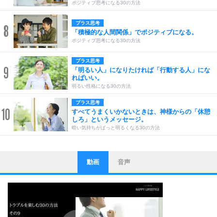
ポジティブ思考になる30の方法
プラス思考
8
「積極的な人間関係」でポジティブになる。
ポジティブ思考になる30の方法
プラス思考
9
「明るい人」になりたければ「行動する人」にな
ればいい。
明るい性格になる30の方法
プラス思考
10
すべてうまくいかないときは、神様からの「休憩
しろ」というメッセージ。
暗い気持ちがぱっと明るくなる30の方法
動画
音声
ストレス対策
1
他人と比べない。
いっそのこと、他人を見ない。
いらいらしない人になる30の方法
プラス思考