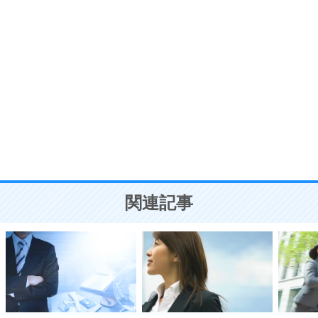
ポジティブ思考になる30の方法
自分磨き
8
いらない物は、徹底的に捨てる。
気品と美しさを身につける30の方法
勉強法
9
謙虚な人こそ、本当に強い人。
頭の使い方がうまくなる30の方法
恋愛学
10
人を好きになったら、まず相手を徹底的に信じる
ことが大切。
恋する人が知っておきたい30の大切なこと
関連記事