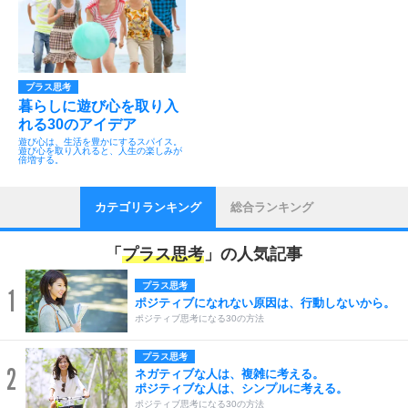
プラス思考
暮らしに遊び心を取り入
れる30のアイデア
遊び心は、生活を豊かにするスパイス。
遊び心を取り入れると、人生の楽しみが
倍増する。
カテゴリランキング
総合ランキング
「
プラス思考
」の人気記事
プラス思考
1
ポジティブになれない原因は、行動しないから。
ポジティブ思考になる30の方法
プラス思考
2
ネガティブな人は、複雑に考える。
ポジティブな人は、シンプルに考える。
ポジティブ思考になる30の方法