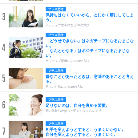
プラス思考
3
気持ちはなくていいから、とにかく癖にしてしま
う。
ポジティブ思考になる30の方法
プラス思考
「どうせできない」はネガティブになるおまじな
4
い。
「なんとかなる」はポジティブになるおまじな
い。
ポジティブ思考になる30の方法
プラス思考
5
嫌なことがあったときは、意味のあることと考え
る。
明るい性格になる30の方法
プラス思考
6
足りないのは、自分を褒める習慣。
暗い気持ちがぱっと明るくなる30の方法
プラス思考
7
相手を変えようとすると、うまくいかない。
自分を変えようとすると、うまくいく。