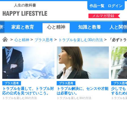
人生の教科書
作品一覧
ログイン
メルマガ登録
康
家庭
と
教育
心
と
精神
知識
と
教養
人
と
関
心と精神
プラス思考
トラブルを楽しむ30の方法
「必ずトラ
プラス思考
プラス思考
プラス思
トラブルを通して、トラブル対
トラブル解決に、センスや才能
少しでも
応の公式を見つけていこう。
は必要ない。
するため
トラブルを楽しむ30の方法
トラブルを楽しむ30の方法
トラブルを