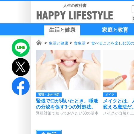
人生の教科書
生活
健康
家庭
教育
と
と
生活と健康
食生活
食べることを楽しむ30
緊張・あがり症
メイク
緊張で口が渇いたとき、唾液
メイクとは、
の分泌を促す3つの対処法。
変える魔法だ
緊張対策で知っておきたい30の基本
メイクが自然と上