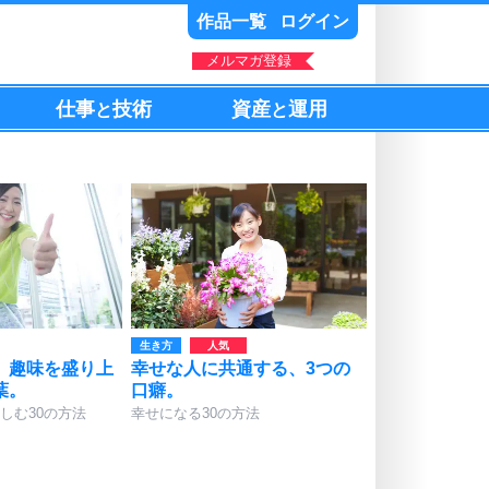
作品一覧
ログイン
メルマガ登録
仕事
技術
資産
運用
と
と
生き方
、趣味を盛り上
幸せな人に共通する、3つの
葉。
口癖。
しむ30の方法
幸せになる30の方法