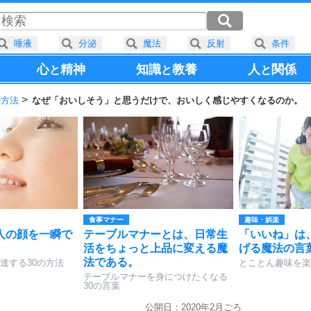
唾液
分泌
魔法
反射
条件
心
精神
知識
教養
人
関係
と
と
と
の方法
なぜ「おいしそう」と思うだけで、おいしく感じやすくなるのか。
食事マナー
趣味・娯楽
人の顔を一瞬で
テーブルマナーとは、日常生
「いいね」は
。
活をちょっと上品に変える魔
げる魔法の言
法である。
達する30の方法
とことん趣味を楽
テーブルマナーを身につけたくなる
30の言葉
公開日：2020年2月ごろ