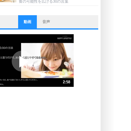
食の可能性を広げる30の言葉
動画
音声
ストレス対策
他人と比べない。
いっそのこと、他人を見ない。
いらいらしない人になる30の方法
プラス思考
ポジティブになれない原因は、行動
しないから。
ポジティブ思考になる30の方法
ストレス対策
2:58
人生、なんとかなるもの。
気楽に生きる30の方法
速 （700KB 2分58秒）
速 （467KB 1分59秒）
自分磨き
器の大きい人は、怒りを優しさで表
速 （350KB 1分29秒）
現する。
速 （280KB 1分11秒）
器の大きい人になる30の方法
速 （234KB 59秒）
プラス思考