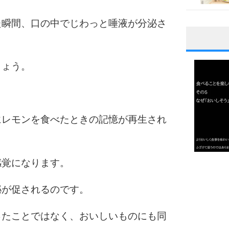
た瞬間、口の中でじわっと唾液が分泌さ
1
しょう。
2
にレモンを食べたときの記憶が再生され
3
感覚になります。
1.0倍
1.5倍
泌が促されるのです。
4
2.0倍
2.5倍
ったことではなく、おいしいものにも同
3.0倍