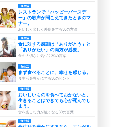
食生活
レストランで「ハッピーバースデ
ー」の歌声が聞こえてきたときのマ
ナー。
おいしく楽しく外食をする30の方法
食生活
食に対する感謝は「ありがとう」と
「ありがたい」の両方が必要。
食の大切さに気づく30の言葉
食生活
まず食べることに、幸せを感じる。
食生活を豊かにする30のヒント
食生活
おいしいものを食べておかないと、
生きることはできても心が死んでし
まう。
食を楽しむ力が強くなる30の言葉
食生活
食生活を豊かにするなら、エンゲル