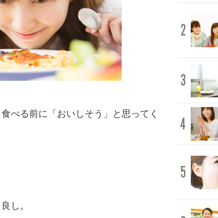
2
3
、食べる前に「おいしそう」と思ってく
4
5
も良し。