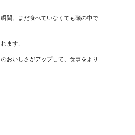
3.5倍
5
4.0倍
た瞬間、まだ食べていなくても頭の中で
6
されます。
目のおいしさがアップして、食事をより
7
。
8
9