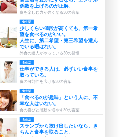
係数を上げるのが正解。
食を楽しむ力が強くなる30の言葉
食生活
少しくらい値段が高くても、第一希
望を食べるのがいい。
人生に、第二希望・第三希望を選ん
でいる暇はない。
外食の達人がやっている30の習慣
食生活
仕事ができる人は、必ずいい食事を
取っている。
食の可能性を広げる30の言葉
食生活
「食べるのが趣味」という人に、不
幸な人はいない。
食の喜びと感動を増やす30の言葉
食生活
スランプから抜け出したいなら、き
ちんと食事を取ること。