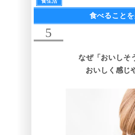
食生活
食べることを
5
なぜ
「おいしそ
おいしく感じ