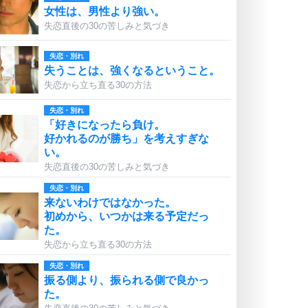
女性は、男性より強い。
失恋直後の30の苦しみと気づき
失恋・別れ
失うことは、強くなるということ。
失恋から立ち直る30の方法
失恋・別れ
「好きになったら負け。
好かれるのが勝ち」を考えすぎな
い。
失恋直後の30の苦しみと気づき
失恋・別れ
来ないわけではなかった。
初めから、いつかは来る予定だっ
た。
失恋から立ち直る30の方法
失恋・別れ
振る側より、振られる側で良かっ
た。