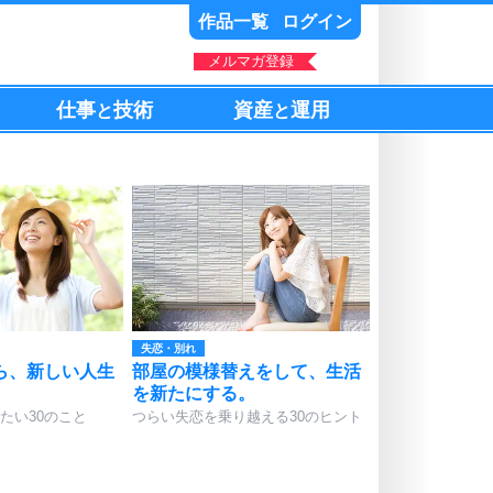
作品一覧
ログイン
メルマガ登録
仕事
技術
資産
運用
と
と
失恋・別れ
ら、新しい人生
部屋の模様替えをして、生活
を新たにする。
たい30のこと
つらい失恋を乗り越える30のヒント