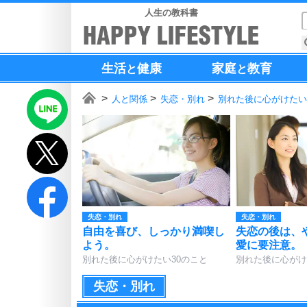
人生の教科書
生活
健康
家庭
教育
と
と
人と関係
失恋・別れ
別れた後に心がけたい
失恋・別れ
失恋・別れ
自由を喜び、しっかり満喫し
失恋の後は、
よう。
愛に要注意。
別れた後に心がけたい30のこと
別れた後に心がけ
失恋・別れ