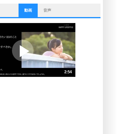
動画
音声
ストレス対策
他人と比べない。
いっそのこと、他人を見ない。
いらいらしない人になる30の方法
プラス思考
ポジティブになれない原因は、行動
しないから。
ポジティブ思考になる30の方法
ストレス対策
2:54
人生、なんとかなるもの。
気楽に生きる30の方法
速 （682KB 2分54秒）
速 （455KB 1分56秒）
自分磨き
器の大きい人は、怒りを優しさで表
速 （341KB 1分27秒）
現する。
速 （273KB 1分9秒）
器の大きい人になる30の方法
速 （228KB 58秒）
プラス思考
速 （195KB 49秒）
ネガティブな人は、複雑に考える。
速 （171KB 43秒）
ポジティブな人は、シンプルに考え