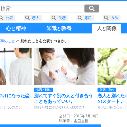
公表
恋人
失恋
悪口
方法
心
精神
知識
教養
人
関係
と
と
と
30のこと
別れたことを公表すべきか。
失恋・別れ
失恋・別れ
やけになった恋
別れてすぐ別の人と付き合う
恋人と別れた
こともあっていい。
のスタート。
たい30のこと
別れた後に心がけたい30のこと
別れた後に心がけ
公開日：2015年7月10日
執筆者：
水口貴博