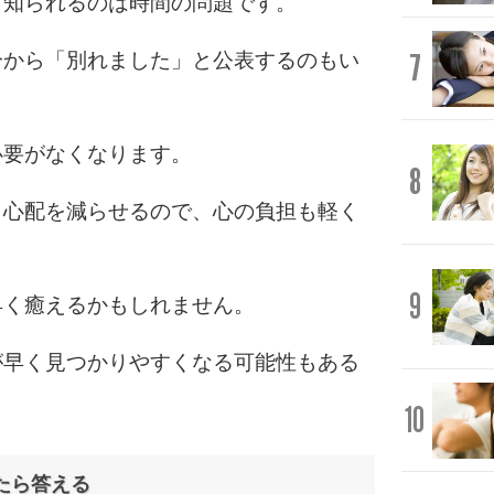
、知られるのは時間の問題です。
7
分から「別れました」と公表するのもい
必要がなくなります。
8
う心配を減らせるので、心の負担も軽く
9
早く癒えるかもしれません。
が早く見つかりやすくなる可能性もある
10
たら答える