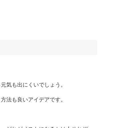
6
7
。
8
る元気も出にくいでしょう。
く方法も良いアイデアです。
9