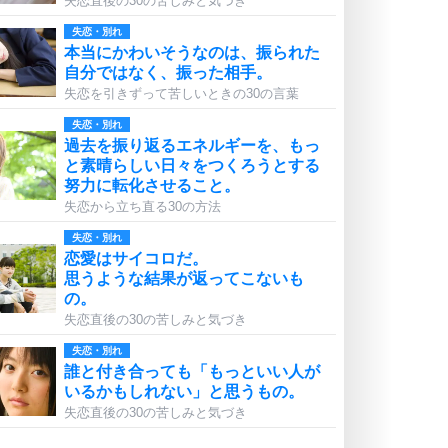
失恋直後の30の苦しみと気づき
失恋・別れ
本当にかわいそうなのは、振られた
自分ではなく、振った相手。
失恋を引きずって苦しいときの30の言葉
失恋・別れ
過去を振り返るエネルギーを、もっ
と素晴らしい日々をつくろうとする
努力に転化させること。
失恋から立ち直る30の方法
失恋・別れ
恋愛はサイコロだ。
思うような結果が返ってこないも
の。
失恋直後の30の苦しみと気づき
失恋・別れ
誰と付き合っても「もっといい人が
いるかもしれない」と思うもの。
失恋直後の30の苦しみと気づき