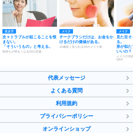
生き方
メイク
メイク
次々トラブルが起こることを恨
チークブラシだけは、お金をか
見た目そ
まない。
けるだけの価値がある。
る。
「そういうもの」と考える。
形が似た
10歳若く見られる30のメイク術
いいの？
気持ちが明るくなる30の言葉
メイクの失
Q&A
代表メッセージ
よくある質問
利用規約
プライバシーポリシー
オンラインショップ