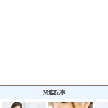
いらいらしない人になる30の方法
プラス思考
7
気持ちはなくていいから、とにかく癖にしてしま
う。
ポジティブ思考になる30の方法
自分磨き
8
いらない物は、徹底的に捨てる。
気品と美しさを身につける30の方法
勉強法
9
謙虚な人こそ、本当に強い人。
頭の使い方がうまくなる30の方法
恋愛学
10
人を好きになったら、まず相手を徹底的に信じる
ことが大切。
恋する人が知っておきたい30の大切なこと
関連記事