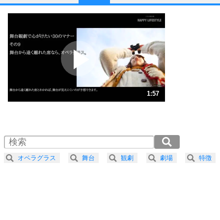
1
他人と比べない。
いっそのこと、他人を見ない。
いらいらしない人になる30の方法
プラス思考
2
ポジティブになれない原因は、行動しないから。
ポジティブ思考になる30の方法
ストレス対策
3
人生、なんとかなるもの。
1:57
気楽に生きる30の方法
1.0倍速 （460KB 1分57秒）
1.5倍速 （307KB 1分18秒）
自分磨き
4
器の大きい人は、怒りを優しさで表現する。
2.0倍速 （230KB 58秒）
器の大きい人になる30の方法
2.5倍速 （185KB 47秒）
オペラグラス
舞台
観劇
劇場
特徴
3.0倍速 （154KB 39秒）
プラス思考
5
ネガティブな人は、複雑に考える。
3.5倍速 （132KB 33秒）
ポジティブな人は、シンプルに考える。
4.0倍速 （116KB 29秒）
ポジティブ思考になる30の方法
ストレス対策
6
価値観を捨てると、いらいらも消える。