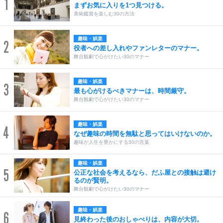
1
まずお気に入りを1つ見つける。
美術鑑賞を楽しむ30の方法
趣味・娯楽
2
役者への差し入れやファンレターのマナー。
舞台観劇で心がけたい30のマナー
趣味・娯楽
3
最も心がけるべきマナーは、時間厳守。
舞台観劇で心がけたい30のマナー
趣味・娯楽
4
なぜ趣味の時間を無駄と思ってはいけないのか。
趣味が人生を豊かにする30の言葉
趣味・娯楽
5
公正な社会を考えるなら、だふ屋との接触は避け
るのが賢明。
舞台観劇で心がけたい30のマナー
趣味・娯楽
6
見終わった後のおしゃべりは、内容が大切。