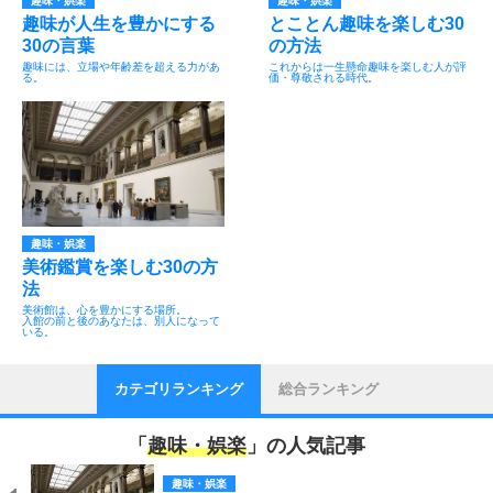
趣味・娯楽
趣味・娯楽
趣味が人生を豊かにする
とことん趣味を楽しむ30
30の言葉
の方法
趣味には、立場や年齢差を超える力があ
これからは一生懸命趣味を楽しむ人が評
る。
価・尊敬される時代。
趣味・娯楽
美術鑑賞を楽しむ30の方
法
美術館は、心を豊かにする場所。
入館の前と後のあなたは、別人になって
いる。
カテゴリランキング
総合ランキング
「
趣味・娯楽
」の人気記事
趣味・娯楽