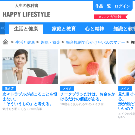
人生の教科書
作品一覧
ログイン
メルマガ登録
生活
と
健康
家庭
と
教育
心
と
精神
知識
と
教
生活と健康
趣味・娯楽
舞台観劇で心がけたい30のマナー
舞
生き方
メイク
メイク
次々トラブルが起こることを恨
チークブラシだけは、お金をか
見た目そ
まない。
けるだけの価値がある。
る。
「そういうもの」と考える。
形が似た
10歳若く見られる30のメイク術
いいの？
気持ちが明るくなる30の言葉
メイクの失
Q&A