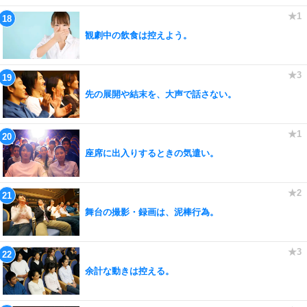
観劇中の飲食は控えよう。
先の展開や結末を、大声で話さない。
座席に出入りするときの気遣い。
舞台の撮影・録画は、泥棒行為。
余計な動きは控える。