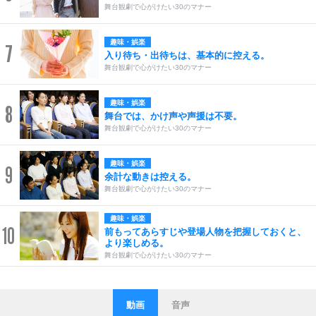
舞台観劇で心がけたい30のマナー
趣味・娯楽
7
入り待ち・出待ちは、基本的に控える。
舞台観劇で心がけたい30のマナー
趣味・娯楽
8
舞台では、かけ声や声援は不要。
舞台観劇で心がけたい30のマナー
趣味・娯楽
9
余計な動きは控える。
舞台観劇で心がけたい30のマナー
趣味・娯楽
10
前もってあらすじや登場人物を把握しておくと、
より楽しめる。
舞台観劇で心がけたい30のマナー
動画
音声
ストレス対策