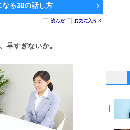
になる
30の話し方
、
早すぎないか。
1