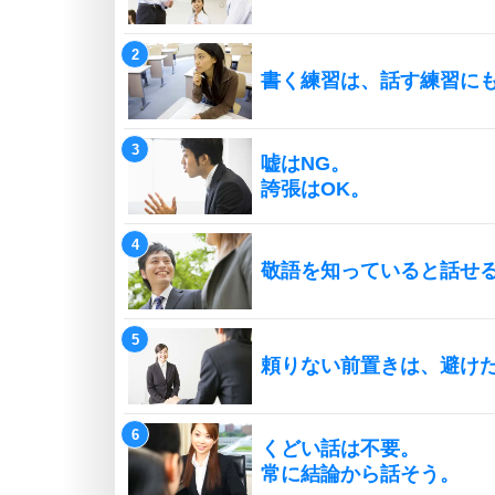
書く練習は、話す練習に
嘘はNG。
誇張はOK。
敬語を知っていると話せ
頼りない前置きは、避け
くどい話は不要。
常に結論から話そう。