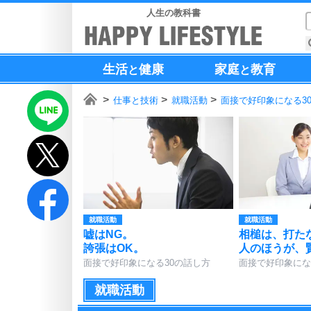
人生の教科書
生活
健康
家庭
教育
と
と
仕事と技術
就職活動
面接で好印象になる3
就職活動
就職活動
嘘はNG。
相槌は、打た
誇張はOK。
人のほうが、
面接で好印象になる30の話し方
面接で好印象にな
就職活動