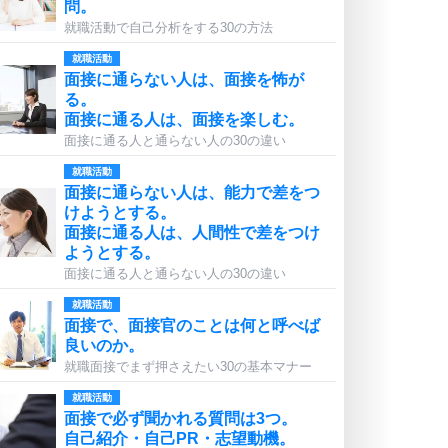
問。
就職活動で自己分析をする30の方法
就職活動
面接に通らない人は、面接を怖が
る。
面接に通る人は、面接を楽しむ。
面接に通る人と通らない人の30の違い
就職活動
面接に通らない人は、能力で差をつ
けようとする。
面接に通る人は、人間性で差をつけ
ようとする。
面接に通る人と通らない人の30の違い
就職活動
面接で、面接官のことは何と呼べば
良いのか。
就職面接でまず押さえたい30の基本マナー
就職活動
面接で必ず聞かれる質問は3つ。
自己紹介・自己PR・志望動機。