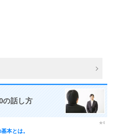
3.5倍
5
4.0倍
6
7
8
0の話し方
9
の基本とは。