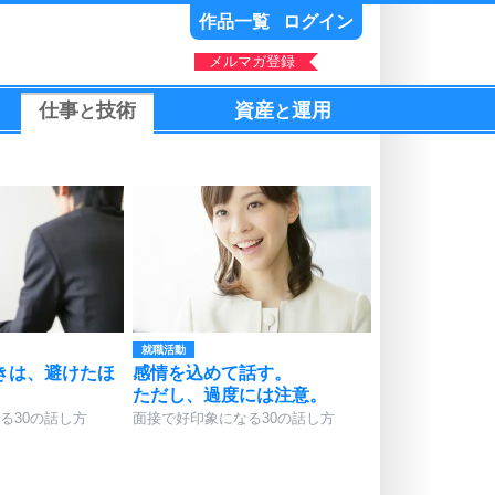
作品一覧
ログイン
メルマガ登録
仕事
技術
資産
運用
と
と
就職活動
きは、避けたほ
感情を込めて話す。
ただし、過度には注意。
る30の話し方
面接で好印象になる30の話し方