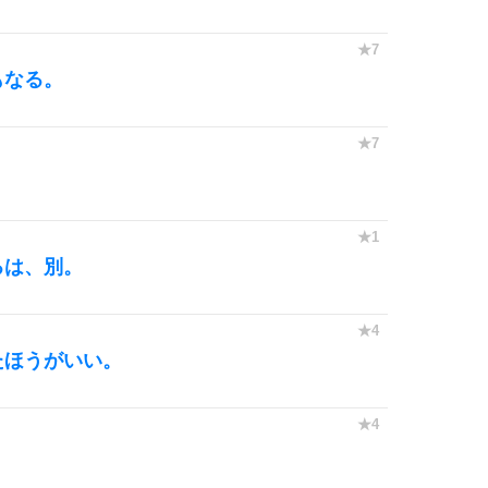
10
もなる。
るは、別。
たほうがいい。