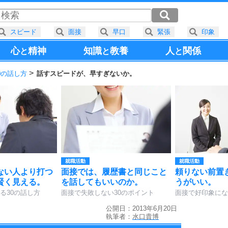
スピード
面接
早口
緊張
印象
心
精神
知識
教養
人
関係
と
と
と
0の話し方
話すスピードが、早すぎないか。
就職活動
就職活動
ない人より打つ
面接では、履歴書と同じこと
頼りない前置
賢く見える。
を話してもいいのか。
うがいい。
る30の話し方
面接で失敗しない30のポイント
面接で好印象にな
公開日：2013年6月20日
執筆者：
水口貴博