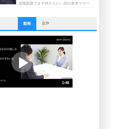
就職面接でまず押さえたい30の基本マナー
動画
音声
ストレス対策
他人と比べない。
いっそのこと、他人を見ない。
いらいらしない人になる30の方法
プラス思考
ポジティブになれない原因は、行動
しないから。
ポジティブ思考になる30の方法
ストレス対策
1:48
人生、なんとかなるもの。
気楽に生きる30の方法
速 （423KB 1分48秒）
速 （282KB 1分12秒）
自分磨き
器の大きい人は、怒りを優しさで表
速 （212KB 54秒）
現する。
速 （170KB 43秒）
器の大きい人になる30の方法
速 （142KB 36秒）