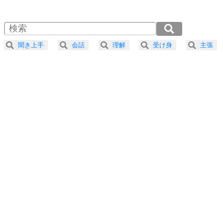
1.0倍速 （426KB 1分48秒）
1.5倍速 （284KB 1分12秒）
自分磨き
4
器の大きい人は、怒りを優しさで表現する。
2.0倍速 （213KB 54秒）
器の大きい人になる30の方法
2.5倍速 （171KB 43秒）
聞き上手
会話
理解
受け身
主張
3.0倍速 （142KB 36秒）
プラス思考
5
ネガティブな人は、複雑に考える。
3.5倍速 （122KB 31秒）
ポジティブな人は、シンプルに考える。
4.0倍速 （107KB 27秒）
ポジティブ思考になる30の方法
ストレス対策
6
価値観を捨てると、いらいらも消える。
いらいらしない人になる30の方法
プラス思考
7
気持ちはなくていいから、とにかく癖にしてしま
う。
ポジティブ思考になる30の方法
自分磨き
8
いらない物は、徹底的に捨てる。
気品と美しさを身につける30の方法