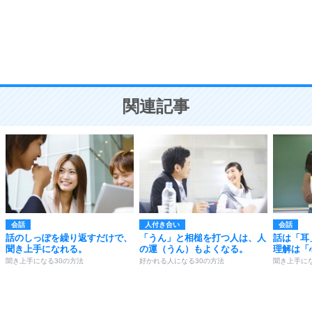
勉強法
9
謙虚な人こそ、本当に強い人。
頭の使い方がうまくなる30の方法
恋愛学
10
人を好きになったら、まず相手を徹底的に信じる
ことが大切。
恋する人が知っておきたい30の大切なこと
関連記事
会話
人付き合い
会話
話のしっぽを繰り返すだけで、
「うん」と相槌を打つ人は、人
話は「耳
聞き上手になれる。
の運（うん）もよくなる。
理解は「
聞き上手になる30の方法
好かれる人になる30の方法
聞き上手にな