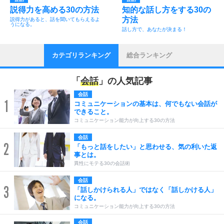
説得力を高める30の方法
知的な話し方をする30の
方法
説得力があると、話を聞いてもらえるよ
うになる。
話し方で、あなたが決まる！
カテゴリランキング
総合ランキング
「
会話
」の人気記事
会話
1
コミュニケーションの基本は、何でもない会話が
できること。
コミュニケーション能力が向上する30の方法
会話
2
「もっと話をしたい」と思わせる、気の利いた返
事とは。
異性にモテる30の会話術
会話
3
「話しかけられる人」ではなく「話しかける人」
になる。
コミュニケーション能力が向上する30の方法
会話