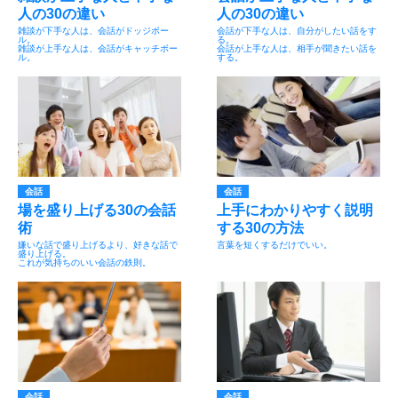
人の30の違い
人の30の違い
雑談が下手な人は、会話がドッジボー
会話が下手な人は、自分がしたい話をす
ル。
る。
雑談が上手な人は、会話がキャッチボー
会話が上手な人は、相手が聞きたい話を
ル。
する。
会話
会話
場を盛り上げる30の会話
上手にわかりやすく説明
術
する30の方法
嫌いな話で盛り上げるより、好きな話で
言葉を短くするだけでいい。
盛り上げる。
これが気持ちのいい会話の鉄則。
会話
会話