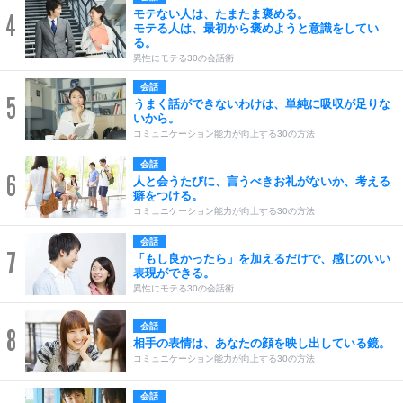
モテない人は、たまたま褒める。
4
モテる人は、最初から褒めようと意識をしてい
る。
異性にモテる30の会話術
会話
5
うまく話ができないわけは、単純に吸収が足りな
いから。
コミュニケーション能力が向上する30の方法
会話
6
人と会うたびに、言うべきお礼がないか、考える
癖をつける。
コミュニケーション能力が向上する30の方法
会話
7
「もし良かったら」を加えるだけで、感じのいい
表現ができる。
異性にモテる30の会話術
会話
8
相手の表情は、あなたの顔を映し出している鏡。
コミュニケーション能力が向上する30の方法
会話