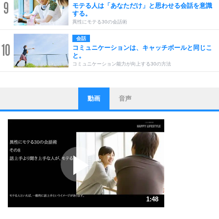
9
モテる人は「あなただけ」と思わせる会話を意識
する。
異性にモテる30の会話術
会話
10
コミュニケーションは、キャッチボールと同じこ
と。
コミュニケーション能力が向上する30の方法
動画
音声
ストレス対策
1
他人と比べない。
いっそのこと、他人を見ない。
いらいらしない人になる30の方法
プラス思考
2
ポジティブになれない原因は、行動しないから。
ポジティブ思考になる30の方法
ストレス対策
3
人生、なんとかなるもの。
1:48
気楽に生きる30の方法