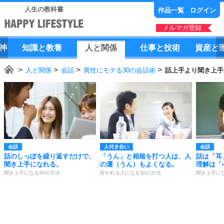
人生の教科書
作品一覧
ログイン
メルマガ登録
神
知識
と
教養
人
と
関係
仕事
と
技術
資産
と
人と関係
会話
異性にモテる30の会話術
話上手より聞き上手
会話
人付き合い
会話
話のしっぽを繰り返すだけで、
「うん」と相槌を打つ人は、人
話は「耳
聞き上手になれる。
の運（うん）もよくなる。
理解は「
聞き上手になる30の方法
好かれる人になる30の方法
聞き上手にな