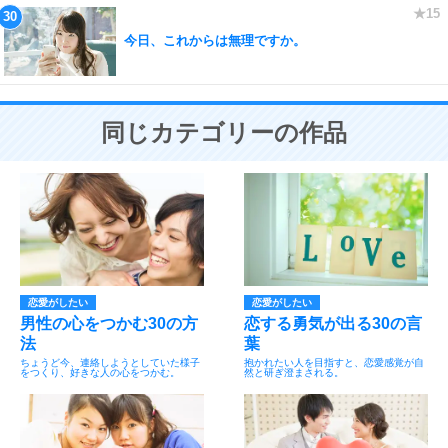
今日、これからは無理ですか。
同じカテゴリーの作品
恋愛がしたい
恋愛がしたい
男性の心をつかむ30の方
恋する勇気が出る30の言
法
葉
ちょうど今、連絡しようとしていた様子
抱かれたい人を目指すと、恋愛感覚が自
をつくり、好きな人の心をつかむ。
然と研ぎ澄まされる。