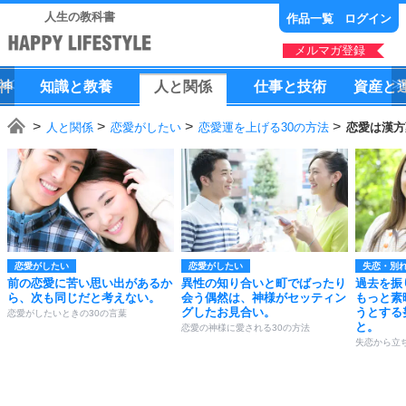
人生の教科書
作品一覧
ログイン
メルマガ登録
神
知識
と
教養
人
と
関係
仕事
と
技術
資産
と
人と関係
恋愛がしたい
恋愛運を上げる30の方法
恋愛は漢方
恋愛がしたい
恋愛がしたい
失恋・別
前の恋愛に苦い思い出があるか
異性の知り合いと町でばったり
過去を振
ら、次も同じだと考えない。
会う偶然は、神様がセッティン
もっと素
グしたお見合い。
うとする
恋愛がしたいときの30の言葉
と。
恋愛の神様に愛される30の方法
失恋から立