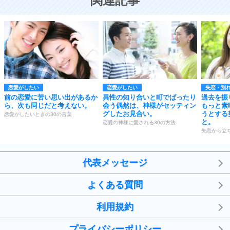
関連記事
恋愛がしたい
恋愛がしたい
失恋・別
前の恋愛に苦い思い出があるか
異性の知り合いと町でばったり
過去を振
ら、次も同じだと考えない。
会う偶然は、神様がセッティン
もっと素
グしたお見合い。
うとする
恋愛がしたいときの30の言葉
と。
恋愛の神様に愛される30の方法
失恋から立
代表メッセージ
よくある質問
利用規約
プライバシーポリシー