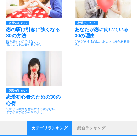
恋愛がしたい
恋愛がしたい
恋の駆け引きに強くなる
あなたが恋に向いている
30の方法
30の理由
服を増やすのではない。
どきどきするのは、あなたに愛がある証
着こなしを工夫するのだ。
拠。
恋愛がしたい
恋愛初心者のための30の
心得
初めから結婚を意識する必要はない。
まず小さな恋から始めよう。
カテゴリランキング
総合ランキング