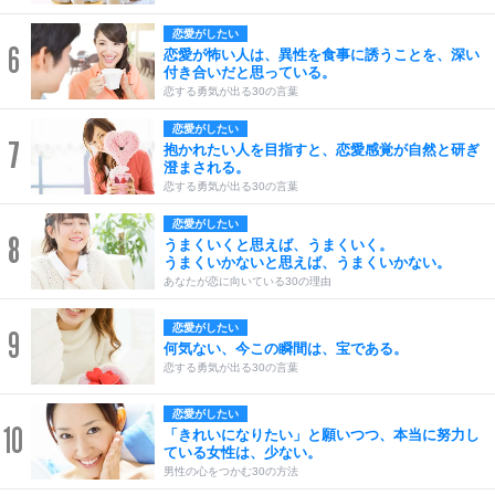
恋愛がしたい
6
恋愛が怖い人は、異性を食事に誘うことを、深い
付き合いだと思っている。
恋する勇気が出る30の言葉
恋愛がしたい
7
抱かれたい人を目指すと、恋愛感覚が自然と研ぎ
澄まされる。
恋する勇気が出る30の言葉
恋愛がしたい
8
うまくいくと思えば、うまくいく。
うまくいかないと思えば、うまくいかない。
あなたが恋に向いている30の理由
恋愛がしたい
9
何気ない、今この瞬間は、宝である。
恋する勇気が出る30の言葉
恋愛がしたい
10
「きれいになりたい」と願いつつ、本当に努力し
ている女性は、少ない。
男性の心をつかむ30の方法