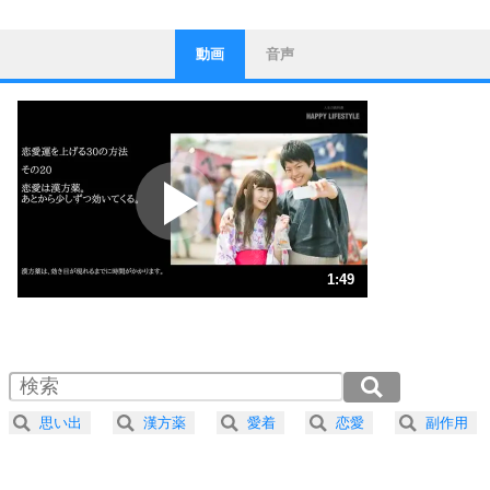
動画
音声
ストレス対策
1
他人と比べない。
いっそのこと、他人を見ない。
いらいらしない人になる30の方法
プラス思考
2
ポジティブになれない原因は、行動しないから。
ポジティブ思考になる30の方法
ストレス対策
3
人生、なんとかなるもの。
1:49
気楽に生きる30の方法
1.0倍速 （429KB 1分49秒）
1.5倍速 （286KB 1分13秒）
自分磨き
4
器の大きい人は、怒りを優しさで表現する。
2.0倍速 （215KB 54秒）
器の大きい人になる30の方法
2.5倍速 （172KB 43秒）
思い出
漢方薬
愛着
恋愛
副作用
3.0倍速 （144KB 36秒）
プラス思考
5
ネガティブな人は、複雑に考える。
3.5倍速 （123KB 31秒）
ポジティブな人は、シンプルに考える。