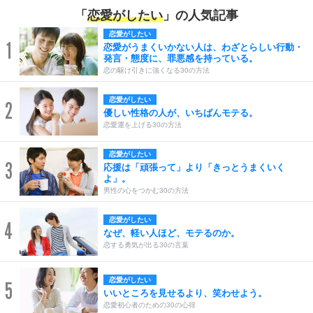
「
恋愛がしたい
」の人気記事
恋愛がしたい
1
恋愛がうまくいかない人は、わざとらしい行動・
発言・態度に、罪悪感を持っている。
恋の駆け引きに強くなる30の方法
恋愛がしたい
2
優しい性格の人が、いちばんモテる。
恋愛運を上げる30の方法
恋愛がしたい
3
応援は「頑張って」より「きっとうまくいく
よ」。
男性の心をつかむ30の方法
恋愛がしたい
4
なぜ、軽い人ほど、モテるのか。
恋する勇気が出る30の言葉
恋愛がしたい
5
いいところを見せるより、笑わせよう。
恋愛初心者のための30の心得