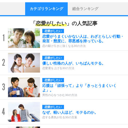
カテゴリランキング
総合ランキング
「
恋愛がしたい
」の人気記事
恋愛がしたい
1
恋愛がうまくいかない人は、わざとらしい行動・
発言・態度に、罪悪感を持っている。
恋の駆け引きに強くなる30の方法
恋愛がしたい
2
優しい性格の人が、いちばんモテる。
恋愛運を上げる30の方法
恋愛がしたい
3
応援は「頑張って」より「きっとうまくいく
よ」。
男性の心をつかむ30の方法
恋愛がしたい
4
なぜ、軽い人ほど、モテるのか。
恋する勇気が出る30の言葉