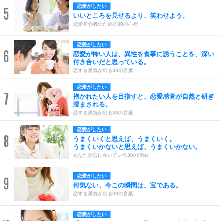
恋愛がしたい
5
いいところを見せるより、笑わせよう。
恋愛初心者のための30の心得
恋愛がしたい
6
恋愛が怖い人は、異性を食事に誘うことを、深い
付き合いだと思っている。
恋する勇気が出る30の言葉
恋愛がしたい
7
抱かれたい人を目指すと、恋愛感覚が自然と研ぎ
澄まされる。
恋する勇気が出る30の言葉
恋愛がしたい
8
うまくいくと思えば、うまくいく。
うまくいかないと思えば、うまくいかない。
あなたが恋に向いている30の理由
恋愛がしたい
9
何気ない、今この瞬間は、宝である。
恋する勇気が出る30の言葉
恋愛がしたい