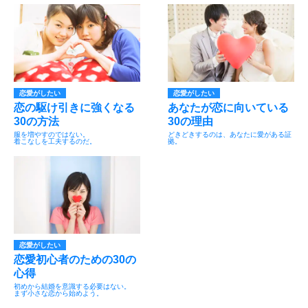
恋愛がしたい
恋愛がしたい
恋の駆け引きに強くなる
あなたが恋に向いている
30の方法
30の理由
服を増やすのではない。
どきどきするのは、あなたに愛がある証
着こなしを工夫するのだ。
拠。
恋愛がしたい
恋愛初心者のための30の
心得
初めから結婚を意識する必要はない。
まず小さな恋から始めよう。