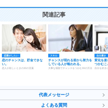
10
人を好きになったら、まず相手を徹底的に信じる
ことが大切。
恋する人が知っておきたい30の大切なこと
関連記事
恋愛がしたい
スキル
自分磨き
恋のチャンスは、貯金できな
チャンスが現れる前から努力を
変化を楽
い。
している人が報われる。
つかむこ
恋人が欲しいときの30の言葉
大事な場面でチャンスをつかむ30の方法
自分を好き
代表メッセージ
よくある質問