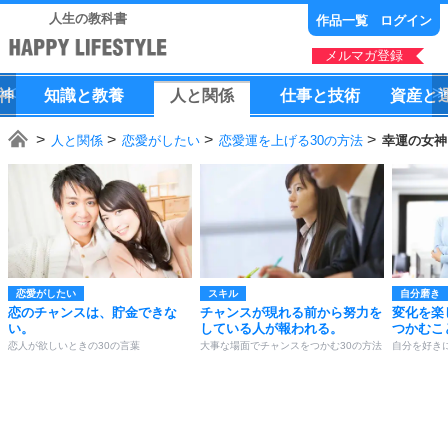
人生の教科書
作品一覧
ログイン
メルマガ登録
神
知識
と
教養
人
と
関係
仕事
と
技術
資産
と
人と関係
恋愛がしたい
恋愛運を上げる30の方法
幸運の女神
恋愛がしたい
スキル
自分磨き
恋のチャンスは、貯金できな
チャンスが現れる前から努力を
変化を楽
い。
している人が報われる。
つかむこ
恋人が欲しいときの30の言葉
大事な場面でチャンスをつかむ30の方法
自分を好き