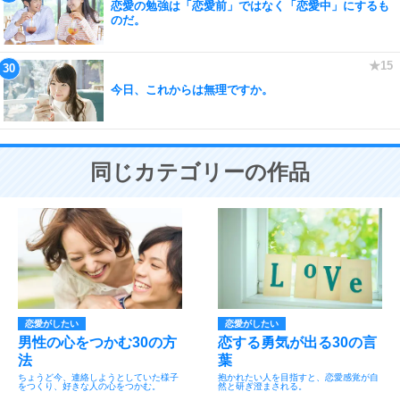
恋愛の勉強は「恋愛前」ではなく「恋愛中」にするも
のだ。
今日、これからは無理ですか。
同じカテゴリーの作品
恋愛がしたい
恋愛がしたい
男性の心をつかむ30の方
恋する勇気が出る30の言
法
葉
ちょうど今、連絡しようとしていた様子
抱かれたい人を目指すと、恋愛感覚が自
をつくり、好きな人の心をつかむ。
然と研ぎ澄まされる。