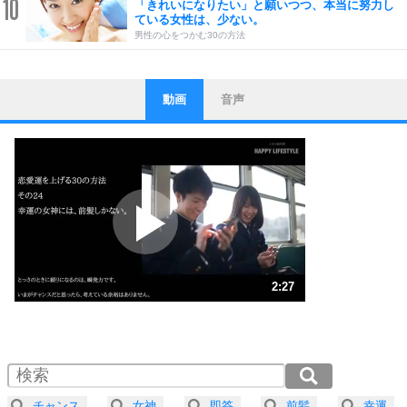
10
「きれいになりたい」と願いつつ、本当に努力し
ている女性は、少ない。
男性の心をつかむ30の方法
動画
音声
ストレス対策
1
他人と比べない。
いっそのこと、他人を見ない。
いらいらしない人になる30の方法
プラス思考
2
ポジティブになれない原因は、行動しないから。
ポジティブ思考になる30の方法
ストレス対策
3
人生、なんとかなるもの。
2:27
気楽に生きる30の方法
1.0倍速 （576KB 2分27秒）
1.5倍速 （384KB 1分38秒）
自分磨き
4
器の大きい人は、怒りを優しさで表現する。
2.0倍速 （289KB 1分13秒）
器の大きい人になる30の方法
2.5倍速 （231KB 58秒）
チャンス
女神
即答
前髪
幸運