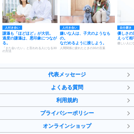
人付き合い
人付き合い
自分磨き
謙遜も「ほどほど」が大切。
嫌いな人は、子犬のようなも
優しさの
過度の謙遜は、悪印象につなが
の。
えって相
る。
なだめるように接しよう。
優しい人にな
「また会いたい」と言われる人になる30
人間関係に疲れたときの30の言葉
の方法
代表メッセージ
よくある質問
利用規約
プライバシーポリシー
オンラインショップ