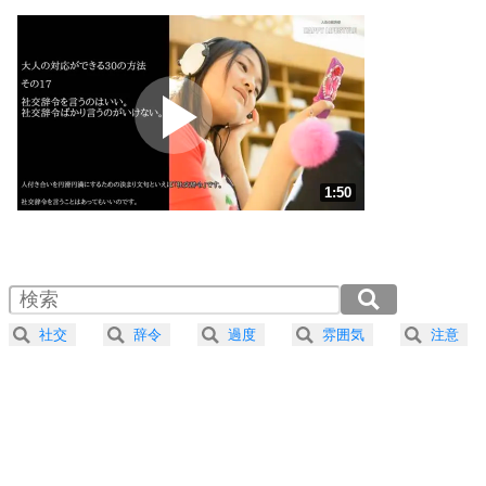
1
いっそのこと、他人を見ない。
いらいらしない人になる30の方法
プラス思考
2
ポジティブになれない原因は、行動しないから。
ポジティブ思考になる30の方法
ストレス対策
3
人生、なんとかなるもの。
1:50
気楽に生きる30の方法
1.0倍速 （432KB 1分50秒）
1.5倍速 （288KB 1分13秒）
自分磨き
4
器の大きい人は、怒りを優しさで表現する。
2.0倍速 （216KB 55秒）
器の大きい人になる30の方法
2.5倍速 （173KB 44秒）
社交
辞令
過度
雰囲気
注意
3.0倍速 （145KB 36秒）
プラス思考
5
ネガティブな人は、複雑に考える。
3.5倍速 （124KB 31秒）
ポジティブな人は、シンプルに考える。
4.0倍速 （109KB 27秒）
ポジティブ思考になる30の方法
ストレス対策
6
価値観を捨てると、いらいらも消える。