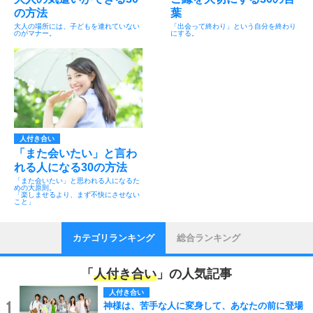
の方法
葉
大人の場所には、子どもを連れていない
「出会って終わり」という自分を終わり
のがマナー。
にする。
人付き合い
「また会いたい」と言わ
れる人になる30の方法
「また会いたい」と思われる人になるた
めの大原則。
「楽しませるより、まず不快にさせない
こと」
カテゴリランキング
総合ランキング
「
人付き合い
」の人気記事
人付き合い
1
神様は、苦手な人に変身して、あなたの前に登場