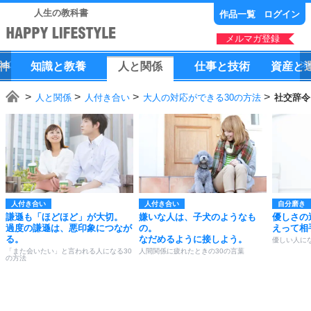
人生の教科書
作品一覧
ログイン
メルマガ登録
神
知識
と
教養
人
と
関係
仕事
と
技術
資産
と
人と関係
人付き合い
大人の対応ができる30の方法
社交辞令
人付き合い
人付き合い
自分磨き
謙遜も「ほどほど」が大切。
嫌いな人は、子犬のようなも
優しさの
過度の謙遜は、悪印象につなが
の。
えって相
る。
なだめるように接しよう。
優しい人にな
「また会いたい」と言われる人になる30
人間関係に疲れたときの30の言葉
の方法