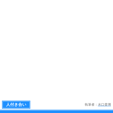
人付き合い
執筆者：
水口貴博