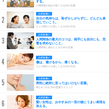
する。
人間関係の悩みが軽くなる30の言葉
人付き合い
2
自分の気持ちは、恥ずかしがらずに、どんどん表
現していこう。
人との関わりが楽しくなる30の方法
人付き合い
3
人間関係の最大のコツは、相手にも自分にも、完
璧を求めないこと。
人間関係に疲れたときの30の言葉
人付き合い
4
傷は、避けるから、痛くなる。
人との関わりが楽しくなる30の方法
人付き合い
5
男性に絶対に言ってはいけない言葉。
男心をつかむ30の恋愛テクニック
人付き合い
6
賢い女性は、おやすみの一言の後にうまい表現を
加える。