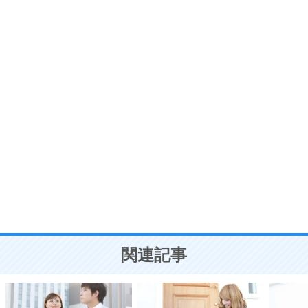
いらいらしない人になる30の方法
プラス思考
7
気持ちはなくていいから、とにかく癖にしてしま
う。
ポジティブ思考になる30の方法
自分磨き
8
いらない物は、徹底的に捨てる。
気品と美しさを身につける30の方法
勉強法
9
謙虚な人こそ、本当に強い人。
頭の使い方がうまくなる30の方法
恋愛学
10
人を好きになったら、まず相手を徹底的に信じる
ことが大切。
恋する人が知っておきたい30の大切なこと
関連記事