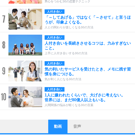
男心をつかむ30の恋愛テクニック
人付き合い
7
「～してあげる」ではなく「～させて」と言うほ
うが、印象よくなる。
人との関わりが楽しくなる30の方法
人付き合い
8
人付き合いを長続きさせるコツは、力みすぎない
こと。
上手に人付き合いする30の方法
人付き合い
9
気の利いたサービスを受けたとき、メモに残す習
慣を身につける。
気が利く人になる30の方法
人付き合い
10
1人に嫌われたくらいで、大げさに考えない。
世界には、まだ80億人以上もいる。
人間関係の悩みが軽くなる30の言葉
動画
音声
ストレス対策
他人と比べない。