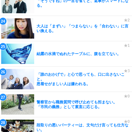
「そうですね」の一言を省くと、返事がスマートにな
る。
大人は「まずい」「つまらない」を「合わない」に言
い換える。
結露の水滴でぬれたテーブルに、腹を立てない。
「誰のおかげで」と心で思っても、口に出さないこ
と。
恩着せがましい人は嫌われる。
警察官から職務質問で呼び止めても拒まない。
「市民の義務」として素直に応じる。
段取りの悪いパーティーは、文句だけ言っても仕方な
い。