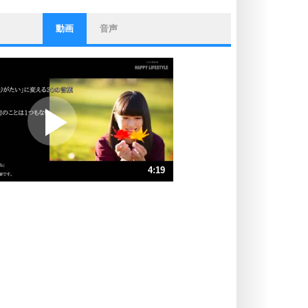
動画
音声
ストレス対策
他人と比べない。
いっそのこと、他人を見ない。
いらいらしない人になる30の方法
プラス思考
ポジティブになれない原因は、行動
しないから。
ポジティブ思考になる30の方法
ストレス対策
4:19
人生、なんとかなるもの。
気楽に生きる30の方法
速 （1016KB 4分19秒）
速 （677KB 2分53秒）
自分磨き
器の大きい人は、怒りを優しさで表
速 （508KB 2分9秒）
現する。
速 （407KB 1分43秒）
器の大きい人になる30の方法
速 （339KB 1分26秒）
プラス思考
速 （291KB 1分14秒）
ネガティブな人は、複雑に考える。
速 （255KB 1分4秒）