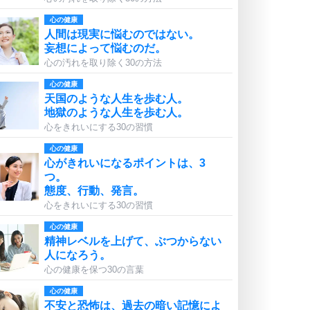
心の健康
人間は現実に悩むのではない。
妄想によって悩むのだ。
心の汚れを取り除く30の方法
心の健康
天国のような人生を歩む人。
地獄のような人生を歩む人。
心をきれいにする30の習慣
心の健康
心がきれいになるポイントは、3
つ。
態度、行動、発言。
心をきれいにする30の習慣
心の健康
精神レベルを上げて、ぶつからない
人になろう。
心の健康を保つ30の言葉
心の健康
不安と恐怖は、過去の暗い記憶によ