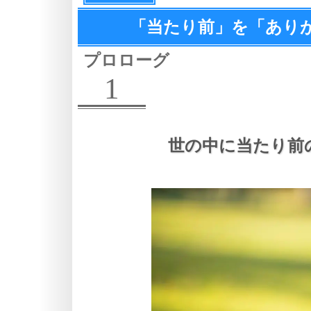
「当たり前」を
「あり
プロローグ
1
世の中に当たり前