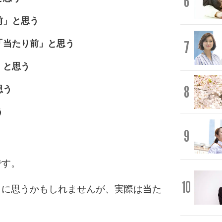
6
前」と思う
7
「当たり前」と思う
」と思う
8
思う
う
9
です。
10
うに思うかもしれませんが、実際は当た