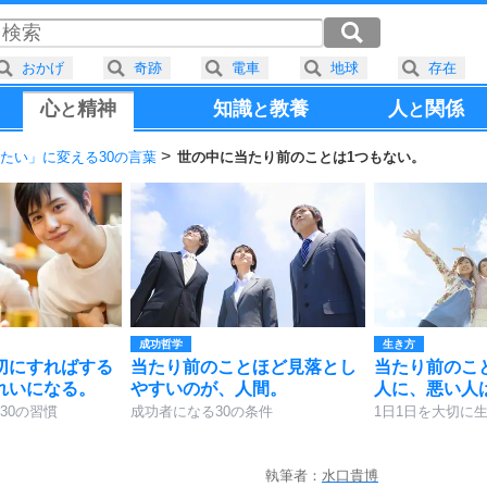
おかげ
奇跡
電車
地球
存在
心
精神
知識
教養
人
関係
と
と
と
たい」に変える30の言葉
世の中に当たり前のことは1つもない。
成功哲学
生き方
切にすればする
当たり前のことほど見落とし
当たり前のこ
れいになる。
やすいのが、人間。
人に、悪い人
30の習慣
成功者になる30の条件
1日1日を大切に生
執筆者：
水口貴博