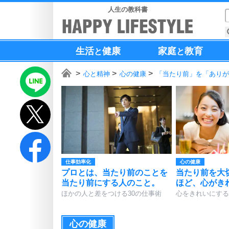
人生の教科書
生活
健康
家庭
教育
と
と
心と精神
心の健康
「当たり前」を「ありが
仕事効率化
心の健康
プロとは、当たり前のことを
当たり前を大
当たり前にする人のこと。
ほど、心がき
ほかの人と差をつける30の仕事術
心をきれいにする
心の健康