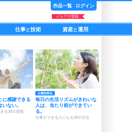
作品一覧
ログイン
メルマガ登録
仕事
技術
資産
運用
と
と
仕事効率化
とに感謝できる
毎日の生活リズムがきれいな
はいない。
人は、当たり前ができてい
る。
きる30の習慣
仕事ができる人になる30の方法