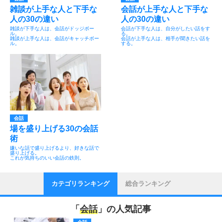
雑談が上手な人と下手な
会話が上手な人と下手な
人の30の違い
人の30の違い
雑談が下手な人は、会話がドッジボー
会話が下手な人は、自分がしたい話をす
ル。
る。
雑談が上手な人は、会話がキャッチボー
会話が上手な人は、相手が聞きたい話を
ル。
する。
会話
場を盛り上げる30の会話
術
嫌いな話で盛り上げるより、好きな話で
盛り上げる。
これが気持ちのいい会話の鉄則。
カテゴリランキング
総合ランキング
「
会話
」の人気記事