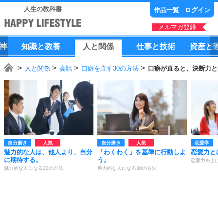
人生の教科書
作品一覧
ログイン
メルマガ登録
神
知識
と
教養
人
と
関係
仕事
と
技術
資産
と
人と関係
会話
口癖を直す30の方法
口癖が直ると、決断力と
自分磨き
自分磨き
恋愛学
魅力的な人は、他人より、自分
「わくわく」を基準に行動しよ
恋愛力と
に期待する。
う。
恋愛力を上げ
魅力的な人になる30の方法
魅力的な人になる30の方法