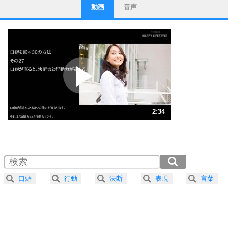
動画
音声
ストレス対策
1
他人と比べない。
いっそのこと、他人を見ない。
いらいらしない人になる30の方法
プラス思考
2
ポジティブになれない原因は、行動しないから。
ポジティブ思考になる30の方法
ストレス対策
3
人生、なんとかなるもの。
2:34
気楽に生きる30の方法
1.0倍速 （605KB 2分34秒）
1.5倍速 （403KB 1分43秒）
自分磨き
4
器の大きい人は、怒りを優しさで表現する。
2.0倍速 （303KB 1分17秒）
器の大きい人になる30の方法
2.5倍速 （242KB 1分1秒）
口癖
行動
決断
表現
言葉
3.0倍速 （202KB 51秒）
プラス思考
5
ネガティブな人は、複雑に考える。
3.5倍速 （173KB 44秒）
ポジティブな人は、シンプルに考える。
4.0倍速 （152KB 38秒）
ポジティブ思考になる30の方法