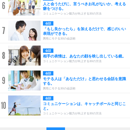
6
人と会うたびに、言うべきお礼がないか、考える
癖をつける。
コミュニケーション能力が向上する30の方法
会話
7
「もし良かったら」を加えるだけで、感じのいい
表現ができる。
異性にモテる30の会話術
会話
8
相手の表情は、あなたの顔を映し出している鏡。
コミュニケーション能力が向上する30の方法
会話
9
モテる人は「あなただけ」と思わせる会話を意識
する。
異性にモテる30の会話術
会話
10
コミュニケーションは、キャッチボールと同じこ
と。
コミュニケーション能力が向上する30の方法