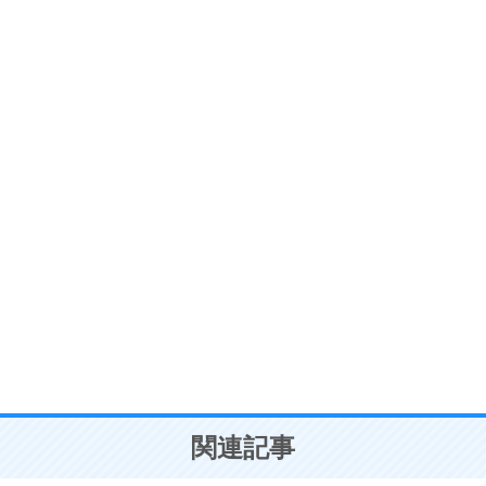
ストレス対策
6
価値観を捨てると、いらいらも消える。
いらいらしない人になる30の方法
プラス思考
7
気持ちはなくていいから、とにかく癖にしてしま
う。
ポジティブ思考になる30の方法
自分磨き
8
いらない物は、徹底的に捨てる。
気品と美しさを身につける30の方法
勉強法
9
謙虚な人こそ、本当に強い人。
頭の使い方がうまくなる30の方法
恋愛学
10
人を好きになったら、まず相手を徹底的に信じる
ことが大切。
恋する人が知っておきたい30の大切なこと
関連記事