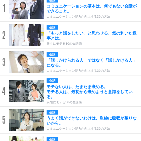
会話
1
コミュニケーションの基本は、何でもない会話が
できること。
コミュニケーション能力が向上する30の方法
会話
2
「もっと話をしたい」と思わせる、気の利いた返
事とは。
異性にモテる30の会話術
会話
3
「話しかけられる人」ではなく「話しかける人」
になる。
コミュニケーション能力が向上する30の方法
会話
モテない人は、たまたま褒める。
4
モテる人は、最初から褒めようと意識をしてい
る。
異性にモテる30の会話術
会話
5
うまく話ができないわけは、単純に吸収が足りな
いから。
コミュニケーション能力が向上する30の方法
会話