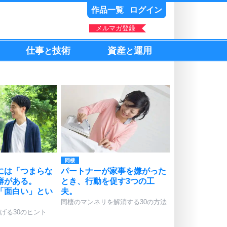
作品一覧
ログイン
メルマガ登録
仕事
技術
資産
運用
と
と
同棲
には「つまらな
パートナーが家事を嫌がった
癖がある。
とき、行動を促す3つの工
「面白い」とい
夫。
。
同棲のマンネリを解消する30の方法
げる30のヒント