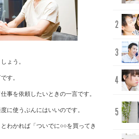
2
3
ましょう。
4
言です。
て仕事を依頼したいときの一言です。
5
適度に使うぶんにはいいのです。
とわかれば「ついでに○○を買ってき