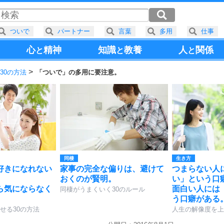
ついで
パートナー
言葉
多用
仕事
心
精神
知識
教養
人
関係
と
と
と
30の方法
「ついで」の多用に要注意。
同棲
生き方
好きになれない
家事の完全な偏りは、避けて
つまらない人
おくのが賢明。
い」という口
ら気にならなく
面白い人には
同棲がうまくいく30のルール
う口癖がある
せる30の方法
人生の解像度を上