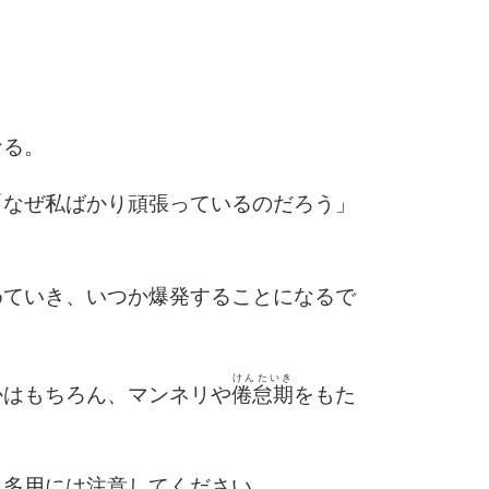
6
なる。
7
「なぜ私ばかり頑張っているのだろう」
めていき、いつか爆発することになるで
8
けんたいき
9
かはもちろん、マンネリや
倦怠期
をもた
、多用には注意してください。