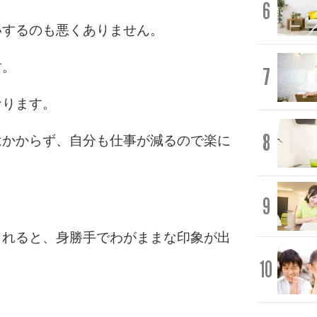
6
いするのも悪くありません。
す。
7
なります。
8
はかからず、自分も仕事が減るので楽に
9
されると、身勝手でわがままな印象が出
10