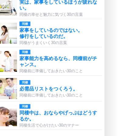
実は、家事をしているほうが疲れな
い。
同棲の幸せと魅力に気づく30の言葉
同棲
家事をしているのではない。
修行をしているのだ。
同棲がうまくいく30の言葉
同棲
家事能力を高めるなら、同棲前がチ
ャンス。
同棲前に準備しておきたい30のこと
同棲
必需品リストをつくろう。
同棲前に準備しておきたい30のこと
同棲
同棲中は、おならやげっぷはどうす
るか。
同棲生活で心がけたい30のマナー