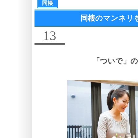
同棲
同棲のマンネリ
13
「ついで」の