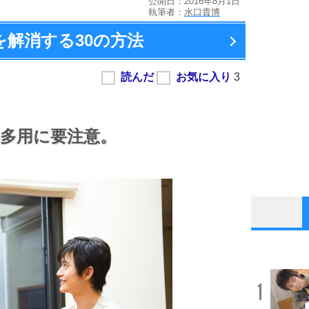
公開日：2016年8月1日
執筆者：
水口貴博
を解消する
30の方法
多用に要注意。
1