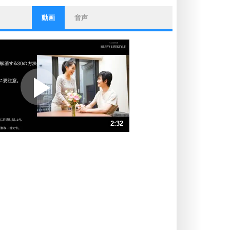
動画
音声
ストレス対策
他人と比べない。
いっそのこと、他人を見ない。
いらいらしない人になる30の方法
プラス思考
ポジティブになれない原因は、行動
しないから。
ポジティブ思考になる30の方法
ストレス対策
2:32
人生、なんとかなるもの。
気楽に生きる30の方法
速 （597KB 2分32秒）
速 （398KB 1分41秒）
自分磨き
器の大きい人は、怒りを優しさで表
速 （299KB 1分16秒）
現する。
速 （239KB 1分1秒）
器の大きい人になる30の方法
速 （200KB 50秒）
プラス思考
速 （171KB 43秒）
ネガティブな人は、複雑に考える。
速 （150KB 38秒）
ポジティブな人は、シンプルに考え