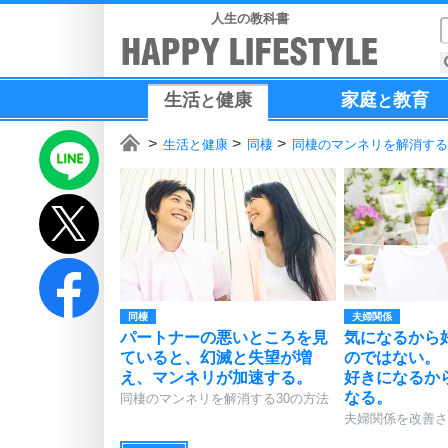
人生の教科書
生活
健康
家庭
教育
と
と
生活と健康
同棲
同棲のマンネリを解消する
同棲
夫婦関係
パートナーの悪いところを見
気になるから
ていると、幻滅と失望が増
のではない。
え、マンネリが加速する。
好きになるか
なる。
同棲のマンネリを解消する30の方法
夫婦関係を改善さ