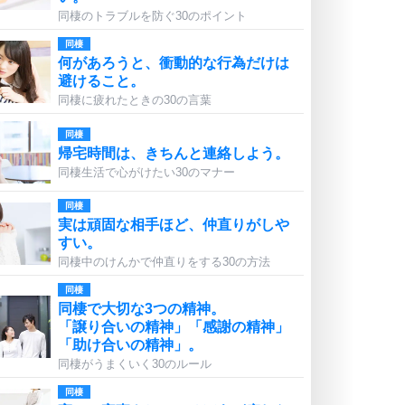
同棲のトラブルを防ぐ30のポイント
同棲
何があろうと、衝動的な行為だけは
避けること。
同棲に疲れたときの30の言葉
同棲
帰宅時間は、きちんと連絡しよう。
同棲生活で心がけたい30のマナー
同棲
実は頑固な相手ほど、仲直りがしや
すい。
同棲中のけんかで仲直りをする30の方法
同棲
同棲で大切な3つの精神。
「譲り合いの精神」「感謝の精神」
「助け合いの精神」。
同棲がうまくいく30のルール
同棲