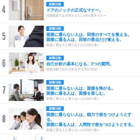
就職活動
4
ドアのノックの正式なマナー。
就職面接でまず押さえたい30の基本マナー
就職活動
5
面接に通らない人は、回答のすべてを覚える。
面接に通る人は、回答の要点だけ覚える。
面接に通る人と通らない人の30の違い
就職活動
6
自己分析の基本になる、3つの質問。
就職活動で自己分析をする30の方法
就職活動
7
面接に通らない人は、面接を怖がる。
面接に通る人は、面接を楽しむ。
面接に通る人と通らない人の30の違い
就職活動
面接に通らない人は、能力で差をつけようとす
8
る。
面接に通る人は、人間性で差をつけようとする。
面接に通る人と通らない人の30の違い