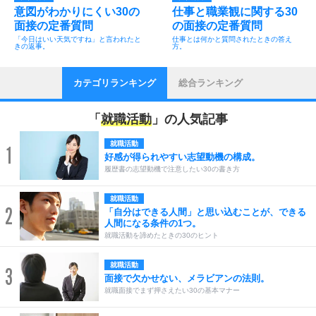
意図がわかりにくい30の
仕事と職業観に関する30
面接の定番質問
の面接の定番質問
「今日はいい天気ですね」と言われたと
仕事とは何かと質問されたときの答え
きの返事。
方。
カテゴリランキング
総合ランキング
「
就職活動
」の人気記事
就職活動
1
好感が得られやすい志望動機の構成。
履歴書の志望動機で注意したい30の書き方
就職活動
2
「自分はできる人間」と思い込むことが、できる
人間になる条件の1つ。
就職活動を諦めたときの30のヒント
就職活動
3
面接で欠かせない、メラビアンの法則。
就職面接でまず押さえたい30の基本マナー