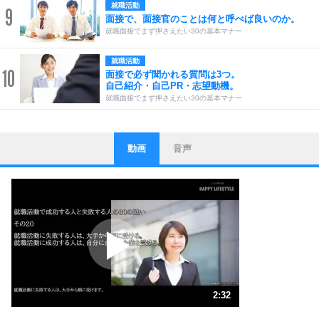
就職活動
9
面接で、面接官のことは何と呼べば良いのか。
就職面接でまず押さえたい30の基本マナー
就職活動
10
面接で必ず聞かれる質問は3つ。
自己紹介・自己PR・志望動機。
就職面接でまず押さえたい30の基本マナー
動画
音声
ストレス対策
1
他人と比べない。
いっそのこと、他人を見ない。
いらいらしない人になる30の方法
プラス思考
2
ポジティブになれない原因は、行動しないから。
ポジティブ思考になる30の方法
ストレス対策
3
人生、なんとかなるもの。
2:32
気楽に生きる30の方法