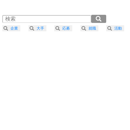
1.0倍速 （598KB 2分32秒）
1.5倍速 （399KB 1分41秒）
自分磨き
4
器の大きい人は、怒りを優しさで表現する。
2.0倍速 （299KB 1分16秒）
器の大きい人になる30の方法
2.5倍速 （240KB 1分1秒）
企業
大手
応募
就職
活動
3.0倍速 （200KB 50秒）
プラス思考
5
ネガティブな人は、複雑に考える。
3.5倍速 （171KB 43秒）
ポジティブな人は、シンプルに考える。
4.0倍速 （150KB 38秒）
ポジティブ思考になる30の方法
ストレス対策
6
価値観を捨てると、いらいらも消える。
いらいらしない人になる30の方法
プラス思考
7
気持ちはなくていいから、とにかく癖にしてしま
う。
ポジティブ思考になる30の方法
自分磨き
8
いらない物は、徹底的に捨てる。
気品と美しさを身につける30の方法