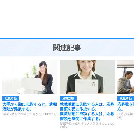
勉強法
9
謙虚な人こそ、本当に強い人。
頭の使い方がうまくなる30の方法
恋愛学
10
人を好きになったら、まず相手を徹底的に信じる
ことが大切。
恋する人が知っておきたい30の大切なこと
関連記事
就職活動
就職活動
就職活動
大手から順に志願すると、就職
就職活動に失敗する人は、応募
応募数を
活動が難航する。
書類を夜に作成する。
方。
就職活動に成功する人は、応募
就職活動前に準備しておきたい30のこと
企業と時事
質問
書類を昼間に作成する。
就職活動で成功する人と失敗する人の30
の違い