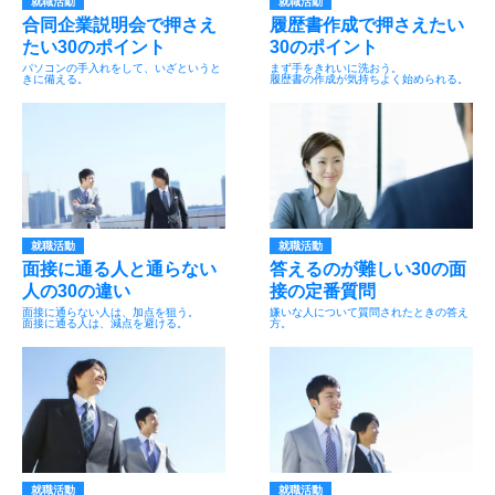
就職活動
就職活動
合同企業説明会で押さえ
履歴書作成で押さえたい
たい30のポイント
30のポイント
パソコンの手入れをして、いざというと
まず手をきれいに洗おう。
きに備える。
履歴書の作成が気持ちよく始められる。
就職活動
就職活動
面接に通る人と通らない
答えるのが難しい30の面
人の30の違い
接の定番質問
面接に通らない人は、加点を狙う。
嫌いな人について質問されたときの答え
面接に通る人は、減点を避ける。
方。
就職活動
就職活動