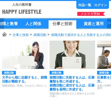
人生の教科書
作品一覧
ログイン
メルマガ登録
知識
と
教養
人
と
関係
仕事
と
技術
資産
と
運用
仕事と技術
就職活動
就職活動で成功する人と失敗する人の30
就職活動
就職活動
就職活動
大手から順に志願すると、就職
就職活動に失敗する人は、応募
応募数を
活動が難航する。
書類を夜に作成する。
方。
就職活動に成功する人は、応募
就職活動前に準備しておきたい30のこと
企業と時事
質問
書類を昼間に作成する。
就職活動で成功する人と失敗する人の30
の違い