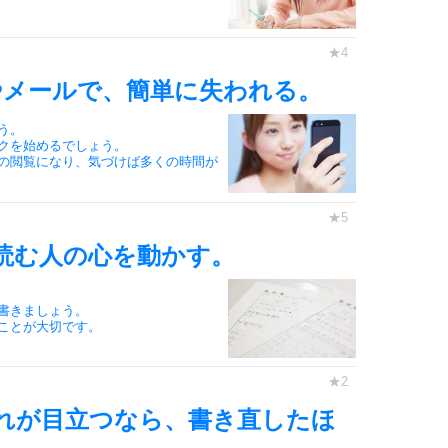
3.5倍
5
4.0倍
やメールで、簡単に失われる。
う。
クを始めるでしょう。
6
の閲覧になり、気づけば多くの時間が
7
読む人の心を動かす。
書きましょう。
ことが大切です。
8
れが目立つなら、書き直したほ
9