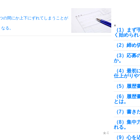
10
つの間にか上下にずれてしまうことが
×
くなる。
（1）まず
く始められ
（2）締め
（3）応募
か。
（4）最初
仕上がりや
（5）履歴
（6）履歴
とは。
（7）書き
（8）集中
れる。
（9）心を