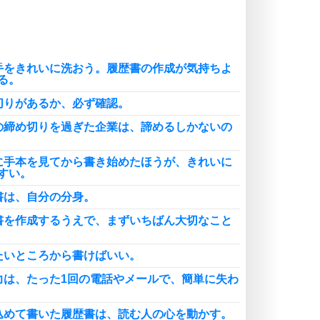
頭の使い方がうまくなる30の方法
恋愛学
人を好きになったら、まず相手を徹
底的に信じることが大切。
手をきれいに洗おう。履歴書の作成が気持ちよ
恋する人が知っておきたい30の大切なこと
る。
切りがあるか、必ず確認。
の締め切りを過ぎた企業は、諦めるしかないの
に手本を見てから書き始めたほうが、きれいに
すい。
書は、自分の分身。
書を作成するうえで、まずいちばん大切なこと
たいところから書けばいい。
力は、たった1回の電話やメールで、簡単に失わ
込めて書いた履歴書は、読む人の心を動かす。