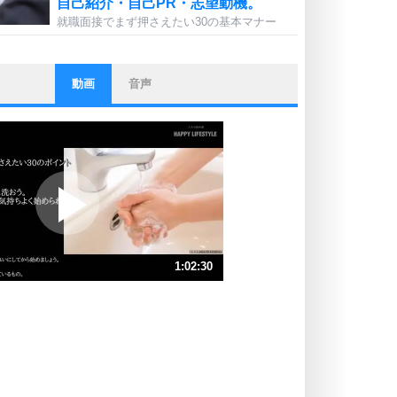
自己紹介・自己PR・志望動機。
就職面接でまず押さえたい30の基本マナー
動画
音声
ストレス対策
他人と比べない。
いっそのこと、他人を見ない。
いらいらしない人になる30の方法
プラス思考
ポジティブになれない原因は、行動
しないから。
ポジティブ思考になる30の方法
ストレス対策
1:02:30
人生、なんとかなるもの。
気楽に生きる30の方法
速 （15MB 1時間2分50秒）
速 （9.6MB 41分53秒）
自分磨き
器の大きい人は、怒りを優しさで表
速 （7.2MB 31分25秒）
現する。
速 （5.8MB 25分8秒）
器の大きい人になる30の方法
速 （4.8MB 20分56秒）