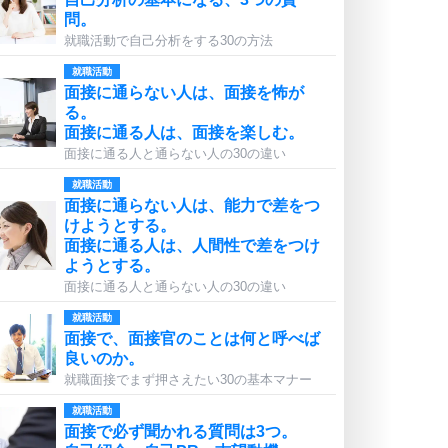
問。
就職活動で自己分析をする30の方法
就職活動
面接に通らない人は、面接を怖が
る。
面接に通る人は、面接を楽しむ。
面接に通る人と通らない人の30の違い
就職活動
面接に通らない人は、能力で差をつ
けようとする。
面接に通る人は、人間性で差をつけ
ようとする。
面接に通る人と通らない人の30の違い
就職活動
面接で、面接官のことは何と呼べば
良いのか。
就職面接でまず押さえたい30の基本マナー
就職活動
面接で必ず聞かれる質問は3つ。