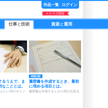
作品一覧
ログイン
メルマガ登録
仕事
技術
資産
運用
と
と
就職活動
するうえで、ま
履歴書を作成するとき、最初
切なこととは。
に埋める項目とは。
えたい30のポイン
履歴書を作成するときの30の注意点