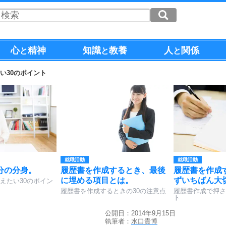
心
精神
知識
教養
人
関係
と
と
と
い30のポイント
就職活動
就職活動
分の分身。
履歴書を作成するとき、最後
履歴書を作成
に埋める項目とは。
ずいちばん大
えたい30のポイン
履歴書を作成するときの30の注意点
履歴書作成で押さ
ト
公開日：2014年9月15日
執筆者：
水口貴博