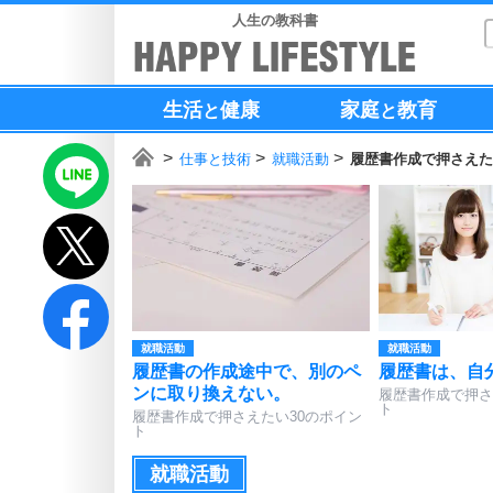
人生の教科書
生活
健康
家庭
教育
と
と
仕事と技術
就職活動
履歴書作成で押さえた
就職活動
就職活動
履歴書の作成途中で、別のペ
履歴書は、自
ンに取り換えない。
履歴書作成で押さ
ト
履歴書作成で押さえたい30のポイン
ト
就職活動