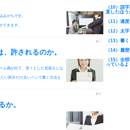
（10）誤
直したほう
込みがちです。
（11）適
ができます。
（12）太
（13）書
（14）履
は、許されるのか。
（15）全
っているよ
ーム感が出て、堂々とした見栄えにな
（16）箇
したい部分だけ太いペンで書く方法も
（17）力
表現には要
（18）履
るか。
（19）資
（20）伝
（21）な