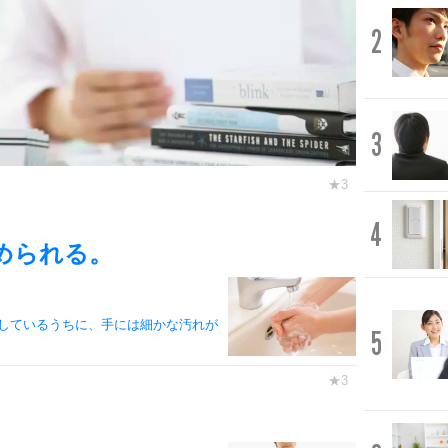
2
3
4
められる。
しているうちに、手には細かな汚れが
5
。