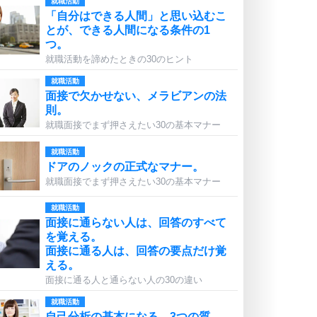
就職活動
「自分はできる人間」と思い込むこ
とが、できる人間になる条件の1
つ。
就職活動を諦めたときの30のヒント
就職活動
面接で欠かせない、メラビアンの法
則。
就職面接でまず押さえたい30の基本マナー
就職活動
ドアのノックの正式なマナー。
就職面接でまず押さえたい30の基本マナー
就職活動
面接に通らない人は、回答のすべて
を覚える。
面接に通る人は、回答の要点だけ覚
える。
面接に通る人と通らない人の30の違い
就職活動
自己分析の基本になる、3つの質