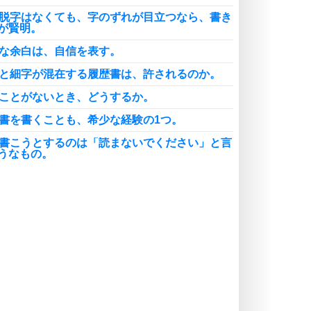
字脱字はなくても、字のずれが目立つなら、書き
が賢明。
度な余白は、自信を表す。
字と細字が混在する履歴書は、許されるのか。
くことがないとき、どうするか。
歴書を書くことも、希少な経験の1つ。
部書こうとするのは「読まないでください」と言
うなもの。
条書きや見出しのルールは、統一させる。
強いエピソードでも、印象が悪くなる内容なら、
注意。
歴書の作成途中で、別のペンに取り換えない。
格学校は、学歴や職歴になるのか。
えたいことが、伝わることになっているか。
ぜ履歴書には、結婚や扶養家族に関する項目があ