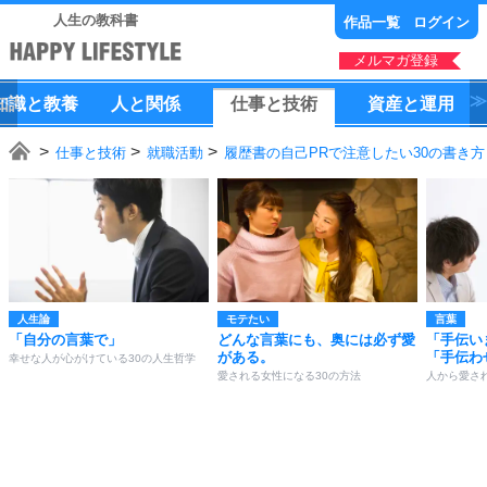
人生の教科書
作品一覧
ログイン
メルマガ登録
知識
と
教養
人
と
関係
仕事
と
技術
資産
と
運用
仕事と技術
就職活動
履歴書の自己PRで注意したい30の書き方
人生論
モテたい
言葉
「自分の言葉で」
どんな言葉にも、奥には必ず愛
「手伝い
がある。
「手伝わ
幸せな人が心がけている30の人生哲学
愛される女性になる30の方法
人から愛さ