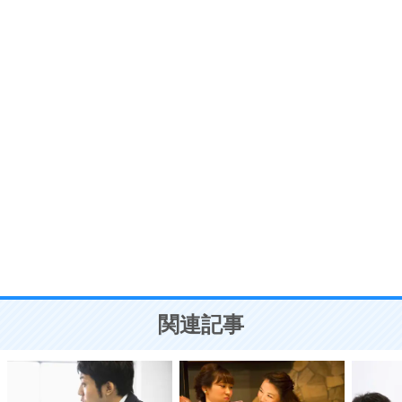
プラス思考
7
気持ちはなくていいから、とにかく癖にしてしま
う。
ポジティブ思考になる30の方法
自分磨き
8
いらない物は、徹底的に捨てる。
気品と美しさを身につける30の方法
勉強法
9
謙虚な人こそ、本当に強い人。
頭の使い方がうまくなる30の方法
恋愛学
10
人を好きになったら、まず相手を徹底的に信じる
ことが大切。
恋する人が知っておきたい30の大切なこと
関連記事