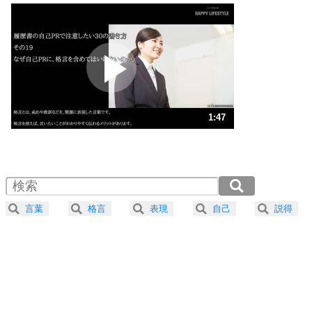
いっそのこと、他人を見ない。
いらいらしない人になる30の方法
プラス思考
2
ポジティブになれない原因は、行動しないから。
ポジティブ思考になる30の方法
ストレス対策
3
人生、なんとかなるもの。
1:47
気楽に生きる30の方法
1.0倍速 （422KB 1分47秒）
1.5倍速 （281KB 1分11秒）
自分磨き
4
器の大きい人は、怒りを優しさで表現する。
2.0倍速 （211KB 53秒）
器の大きい人になる30の方法
2.5倍速 （169KB 43秒）
言葉
格言
表現
自己
説得
3.0倍速 （141KB 35秒）
プラス思考
5
ネガティブな人は、複雑に考える。
3.5倍速 （121KB 30秒）
ポジティブな人は、シンプルに考える。
4.0倍速 （106KB 26秒）
ポジティブ思考になる30の方法
ストレス対策
6
価値観を捨てると、いらいらも消える。
いらいらしない人になる30の方法