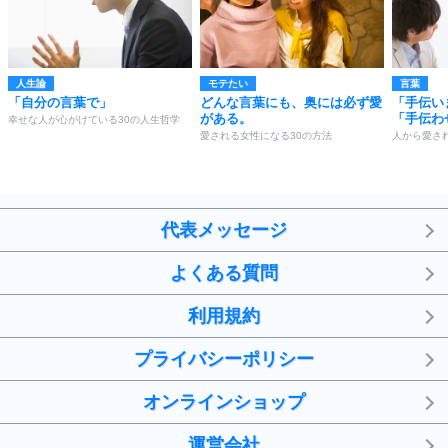
人生論
モテたい
言葉
「自分の言葉で」
どんな言葉にも、奥には必ず愛
「手伝い
がある。
「手伝わ
幸せな人が心がけている30の人生哲学
愛される女性になる30の方法
人から愛さ
代表メッセージ
よくある質問
利用規約
プライバシーポリシー
オンラインショップ
運営会社