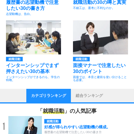
履歴書の志望動機で注意
就職活動の30の噂と真実
したい30の書き方
不細工は、選考に不利なのか。
志望動機は、告白。
就職活動
就職活動
インターンシップでまず
面接マナーで注意したい
押さえたい30の基本
30のポイント
インターンシップができるのも、学生の
面接では、本音と建前を使い分けること
特権。
も必要。
カテゴリランキング
総合ランキング
「
就職活動
」の人気記事
就職活動
1
好感が得られやすい志望動機の構成。
履歴書の志望動機で注意したい30の書き方