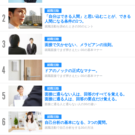
就職活動
2
「自分はできる人間」と思い込むことが、できる
人間になる条件の1つ。
就職活動を諦めたときの30のヒント
就職活動
3
面接で欠かせない、メラビアンの法則。
就職面接でまず押さえたい30の基本マナー
就職活動
4
ドアのノックの正式なマナー。
就職面接でまず押さえたい30の基本マナー
就職活動
5
面接に通らない人は、回答のすべてを覚える。
面接に通る人は、回答の要点だけ覚える。
面接に通る人と通らない人の30の違い
就職活動
6
自己分析の基本になる、3つの質問。
就職活動で自己分析をする30の方法