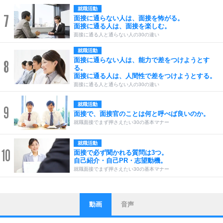
就職活動
7
面接に通らない人は、面接を怖がる。
面接に通る人は、面接を楽しむ。
面接に通る人と通らない人の30の違い
就職活動
面接に通らない人は、能力で差をつけようとす
8
る。
面接に通る人は、人間性で差をつけようとする。
面接に通る人と通らない人の30の違い
就職活動
9
面接で、面接官のことは何と呼べば良いのか。
就職面接でまず押さえたい30の基本マナー
就職活動
10
面接で必ず聞かれる質問は3つ。
自己紹介・自己PR・志望動機。
就職面接でまず押さえたい30の基本マナー
動画
音声
ストレス対策
1
他人と比べない。