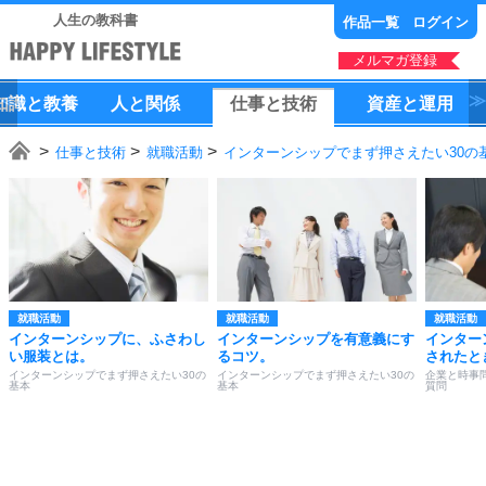
人生の教科書
作品一覧
ログイン
メルマガ登録
知識
と
教養
人
と
関係
仕事
と
技術
資産
と
運用
仕事と技術
就職活動
インターンシップでまず押さえたい30の
就職活動
就職活動
就職活動
インターンシップに、ふさわし
インターンシップを有意義にす
インター
い服装とは。
るコツ。
されたと
インターンシップでまず押さえたい30の
インターンシップでまず押さえたい30の
企業と時事
基本
基本
質問