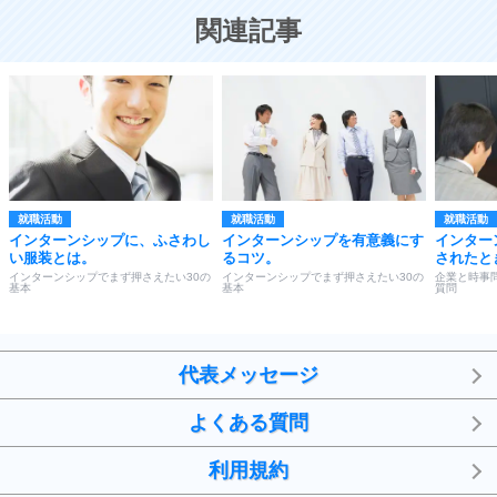
恋する人が知っておきたい30の大切なこと
関連記事
就職活動
就職活動
就職活動
インターンシップに、ふさわし
インターンシップを有意義にす
インター
い服装とは。
るコツ。
されたと
インターンシップでまず押さえたい30の
インターンシップでまず押さえたい30の
企業と時事
基本
基本
質問
代表メッセージ
よくある質問
利用規約