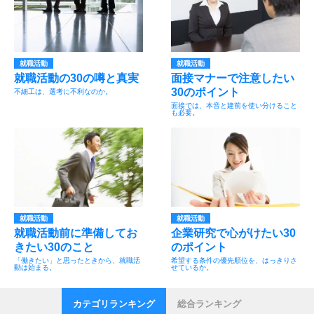
就職活動
就職活動
就職活動の30の噂と真実
面接マナーで注意したい
30のポイント
不細工は、選考に不利なのか。
面接では、本音と建前を使い分けること
も必要。
就職活動
就職活動
就職活動前に準備してお
企業研究で心がけたい30
きたい30のこと
のポイント
「働きたい」と思ったときから、就職活
希望する条件の優先順位を、はっきりさ
動は始まる。
せているか。
カテゴリランキング
総合ランキング