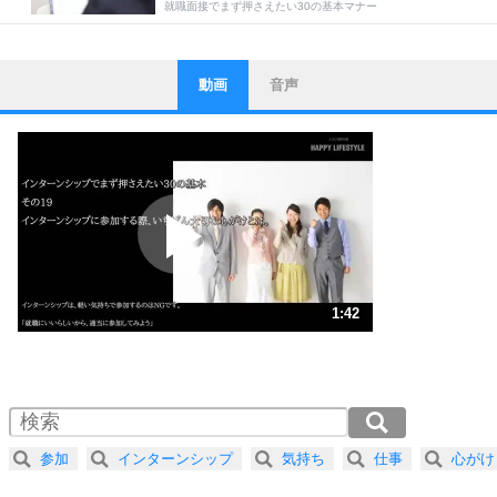
就職面接でまず押さえたい30の基本マナー
動画
音声
ストレス対策
1
他人と比べない。
いっそのこと、他人を見ない。
いらいらしない人になる30の方法
プラス思考
2
ポジティブになれない原因は、行動しないから。
ポジティブ思考になる30の方法
ストレス対策
3
人生、なんとかなるもの。
1:42
気楽に生きる30の方法
1.0倍速 （402KB 1分42秒）
1.5倍速 （268KB 1分8秒）
自分磨き
4
器の大きい人は、怒りを優しさで表現する。
2.0倍速 （201KB 51秒）
器の大きい人になる30の方法
2.5倍速 （161KB 41秒）
参加
インターンシップ
気持ち
仕事
心がけ
3.0倍速 （135KB 34秒）
プラス思考
ネガティブな人は、複雑に考える。