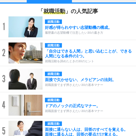
「
就職活動
」の人気記事
就職活動
1
好感が得られやすい志望動機の構成。
履歴書の志望動機で注意したい30の書き方
就職活動
2
「自分はできる人間」と思い込むことが、できる
人間になる条件の1つ。
就職活動を諦めたときの30のヒント
就職活動
3
面接で欠かせない、メラビアンの法則。
就職面接でまず押さえたい30の基本マナー
就職活動
4
ドアのノックの正式なマナー。
就職面接でまず押さえたい30の基本マナー
就職活動
5
面接に通らない人は、回答のすべてを覚える。
面接に通る人は、回答の要点だけ覚える。