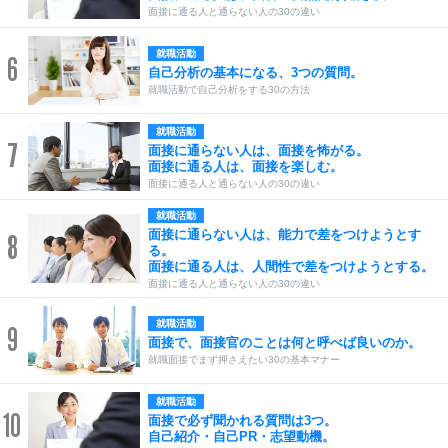
面接に通る人と通らない人の30の違い
就職活動
6
自己分析の基本になる、3つの質問。
就職活動で自己分析をする30の方法
就職活動
7
面接に通らない人は、面接を怖がる。
面接に通る人は、面接を楽しむ。
面接に通る人と通らない人の30の違い
就職活動
面接に通らない人は、能力で差をつけようとす
8
る。
面接に通る人は、人間性で差をつけようとする。
面接に通る人と通らない人の30の違い
就職活動
9
面接で、面接官のことは何と呼べば良いのか。
就職面接でまず押さえたい30の基本マナー
就職活動
10
面接で必ず聞かれる質問は3つ。
自己紹介・自己PR・志望動機。