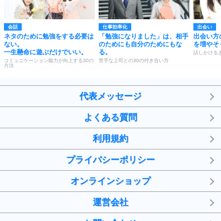
会話
仕事効率化
出会い
ネタのために勉強をする必要は
「勉強になりました」は、相手
出会い方
ない。
のためにも自分のためにもな
を増やそ
一生懸命に遊ぶだけでいい。
る。
話しかける
コミュニケーション能力が向上する30の
苦手な上司との30の付き合い方
方法
代表メッセージ
よくある質問
利用規約
プライバシーポリシー
オンラインショップ
運営会社