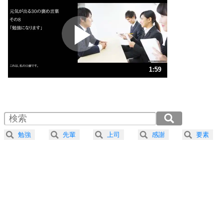
プラス思考
2
ポジティブになれない原因は、行動しないから。
ポジティブ思考になる30の方法
ストレス対策
3
人生、なんとかなるもの。
1:59
気楽に生きる30の方法
1.0倍速 （468KB 1分59秒）
1.5倍速 （312KB 1分19秒）
自分磨き
4
器の大きい人は、怒りを優しさで表現する。
2.0倍速 （235KB 59秒）
器の大きい人になる30の方法
2.5倍速 （188KB 47秒）
勉強
先輩
上司
感謝
要素
3.0倍速 （157KB 39秒）
プラス思考
5
ネガティブな人は、複雑に考える。
3.5倍速 （134KB 34秒）
ポジティブな人は、シンプルに考える。
4.0倍速 （118KB 29秒）
ポジティブ思考になる30の方法
ストレス対策
6
価値観を捨てると、いらいらも消える。
いらいらしない人になる30の方法