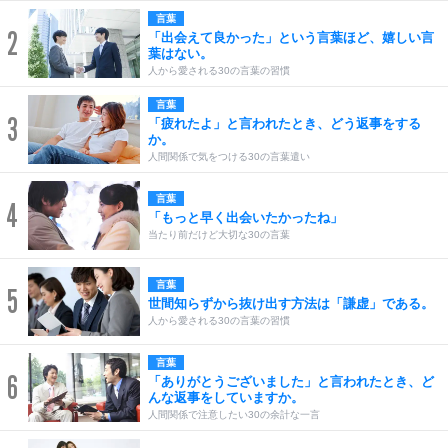
言葉
2
「出会えて良かった」という言葉ほど、嬉しい言
葉はない。
人から愛される30の言葉の習慣
言葉
3
「疲れたよ」と言われたとき、どう返事をする
か。
人間関係で気をつける30の言葉遣い
言葉
4
「もっと早く出会いたかったね」
当たり前だけど大切な30の言葉
言葉
5
世間知らずから抜け出す方法は「謙虚」である。
人から愛される30の言葉の習慣
言葉
6
「ありがとうございました」と言われたとき、ど
んな返事をしていますか。
人間関係で注意したい30の余計な一言