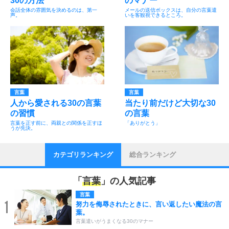
30の方法
のマナー
会話全体の雰囲気を決めるのは、第一
メールの送信ボックスは、自分の言葉遣
声。
いを客観視できるところ。
言葉
言葉
人から愛される30の言葉
当たり前だけど大切な30
の習慣
の言葉
言葉を正す前に、両親との関係を正すほ
「ありがとう」
うが先決。
カテゴリランキング
総合ランキング
「
言葉
」の人気記事
言葉
1
努力を侮辱されたときに、言い返したい魔法の言
葉。
言葉遣いがうまくなる30のマナー