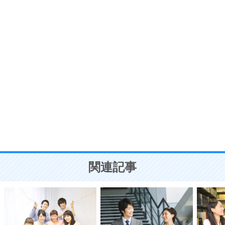
プラス思考
7
気持ちはなくていいから、とにかく癖にしてしま
う。
ポジティブ思考になる30の方法
自分磨き
8
いらない物は、徹底的に捨てる。
気品と美しさを身につける30の方法
勉強法
9
謙虚な人こそ、本当に強い人。
頭の使い方がうまくなる30の方法
恋愛学
10
人を好きになったら、まず相手を徹底的に信じる
ことが大切。
恋する人が知っておきたい30の大切なこと
関連記事