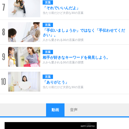
言葉
7
「それでいいんだよ」
当たり前だけど大切な30の言葉
言葉
8
「手伝いましょうか」ではなく「手伝わせてくだ
さい」。
人から愛される30の言葉の習慣
言葉
9
相手が好きなキーワードを発見しよう。
人から愛される30の言葉の習慣
言葉
10
「ありがとう」
当たり前だけど大切な30の言葉
動画
音声
ストレス対策
1
他人と比べない。
いっそのこと、他人を見ない。
いらいらしない人になる30の方法