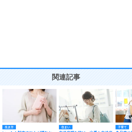
自分磨き
8
いらない物は、徹底的に捨てる。
気品と美しさを身につける30の方法
勉強法
9
謙虚な人こそ、本当に強い人。
頭の使い方がうまくなる30の方法
恋愛学
10
人を好きになったら、まず相手を徹底的に信じる
ことが大切。
恋する人が知っておきたい30の大切なこと
関連記事
生き方
住まい
子育て