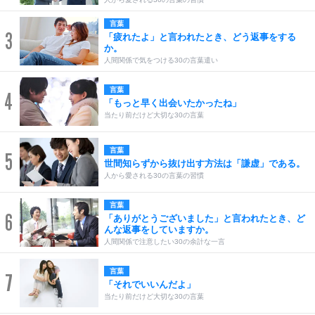
言葉
3
「疲れたよ」と言われたとき、どう返事をする
か。
人間関係で気をつける30の言葉遣い
言葉
4
「もっと早く出会いたかったね」
当たり前だけど大切な30の言葉
言葉
5
世間知らずから抜け出す方法は「謙虚」である。
人から愛される30の言葉の習慣
言葉
6
「ありがとうございました」と言われたとき、ど
んな返事をしていますか。
人間関係で注意したい30の余計な一言
言葉
7
「それでいいんだよ」
当たり前だけど大切な30の言葉