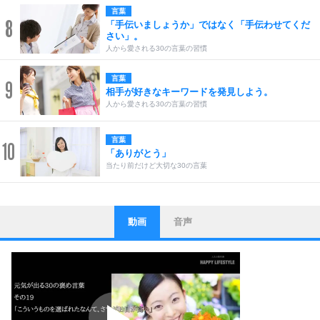
言葉
8
「手伝いましょうか」ではなく「手伝わせてくだ
さい」。
人から愛される30の言葉の習慣
言葉
9
相手が好きなキーワードを発見しよう。
人から愛される30の言葉の習慣
言葉
10
「ありがとう」
当たり前だけど大切な30の言葉
動画
音声
ストレス対策
1
他人と比べない。
いっそのこと、他人を見ない。
いらいらしない人になる30の方法
プラス思考
2
ポジティブになれない原因は、行動しないから。
ポジティブ思考になる30の方法