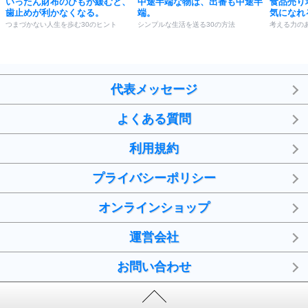
いったん財布のひもが緩むと、
中途半端な物は、出番も中途半
食品売り
歯止めが利かなくなる。
端。
気になれ
つまづかない人生を歩む30のヒント
シンプルな生活を送る30の方法
考える力の
代表メッセージ
よくある質問
利用規約
プライバシーポリシー
オンラインショップ
運営会社
お問い合わせ