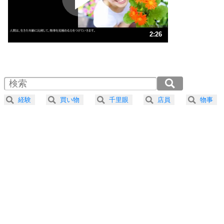
ストレス対策
3
人生、なんとかなるもの。
2:26
気楽に生きる30の方法
1.0倍速 （574KB 2分26秒）
1.5倍速 （383KB 1分37秒）
自分磨き
4
器の大きい人は、怒りを優しさで表現する。
2.0倍速 （287KB 1分13秒）
器の大きい人になる30の方法
2.5倍速 （230KB 58秒）
経験
買い物
千里眼
店員
物事
3.0倍速 （192KB 48秒）
プラス思考
5
ネガティブな人は、複雑に考える。
3.5倍速 （165KB 41秒）
ポジティブな人は、シンプルに考える。
4.0倍速 （144KB 36秒）
ポジティブ思考になる30の方法
ストレス対策
6
価値観を捨てると、いらいらも消える。
いらいらしない人になる30の方法
プラス思考
7
気持ちはなくていいから、とにかく癖にしてしま
う。
ポジティブ思考になる30の方法