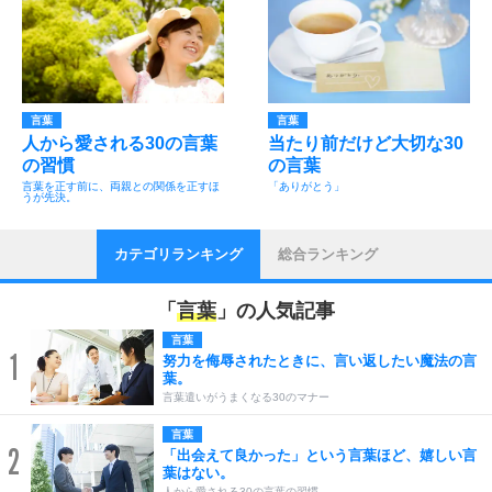
言葉
言葉
人から愛される30の言葉
当たり前だけど大切な30
の習慣
の言葉
言葉を正す前に、両親との関係を正すほ
「ありがとう」
うが先決。
カテゴリランキング
総合ランキング
「
言葉
」の人気記事
言葉
1
努力を侮辱されたときに、言い返したい魔法の言
葉。
言葉遣いがうまくなる30のマナー
言葉
2
「出会えて良かった」という言葉ほど、嬉しい言
葉はない。
人から愛される30の言葉の習慣